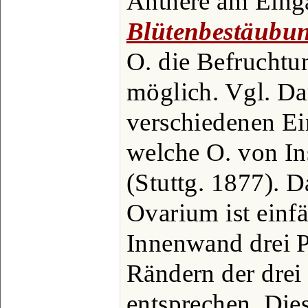
Anthere am Einga
Blütenbestäubu
O. die Befruchtu
möglich. Vgl. Da
verschiedenen Ei
welche O. von In
(Stuttg. 1877). 
Ovarium ist einfä
Innenwand drei P
Rändern der drei
entsprechen. Dies