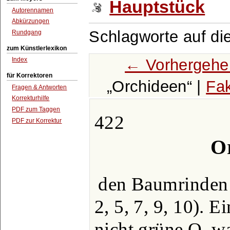
Hauptstück
Autorennamen
Abkürzungen
Schlagworte auf di
Rundgang
zum Künstlerlexikon
← Vorhergehe
Index
für Korrektoren
Orchideen
|
Fak
Fragen & Antworten
Korrekturhilfe
PDF zum Taggen
422
PDF zur Korrektur
O
den Baumrinden b
2, 5, 7, 9, 10). E
nicht grüne O. 