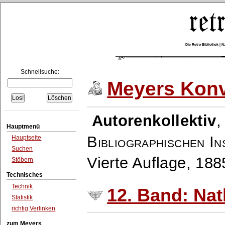
Die Retro-Bibliothek |
Schnellsuche:
Meyers Konv
Autorenkollektiv
Hauptmenü
Bibliographischen In
Hauptseite
Suchen
Vierte Auflage, 18
Stöbern
Technisches
Technik
12. Band: Na
Statistik
richtig Verlinken
zum Meyers