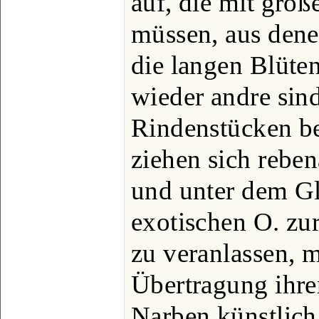
auf, die mit gro
müssen, aus dene
die langen Blüt
wieder andre sin
Rindenstücken bef
ziehen sich rebe
und unter dem Gl
exotischen O. zu
zu veranlassen, 
Übertragung ihrer
Narben künstlich 