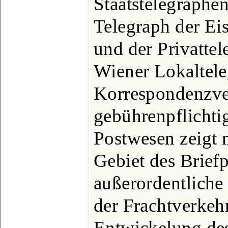
Staatstelegraphen
Telegraph der E
und der Privattel
Wiener Lokaltele
Korrespondenzver
gebührenpflichti
Postwesen zeigt 
Gebiet des Brief
außerordentliche
der Frachtverkeh
Entwickelung de