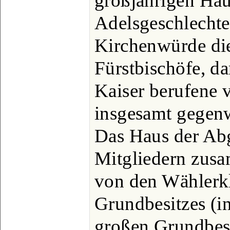
großjährigen Häu
Adelsgeschlechte
Kirchenwürde di
Fürstbischöfe, d
Kaiser berufene 
insgesamt gegenw
Das Haus der Abg
Mitgliedern zus
von den Wählerk
Grundbesitzes (in
großen Grundbesi