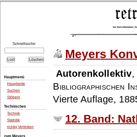
Die Retro-Bibliothek |
Schnellsuche:
Meyers Konv
Autorenkollektiv
Hauptmenü
Bibliographischen In
Hauptseite
Suchen
Vierte Auflage, 18
Stöbern
Technisches
Technik
12. Band: Na
Statistik
richtig Verlinken
zum Meyers