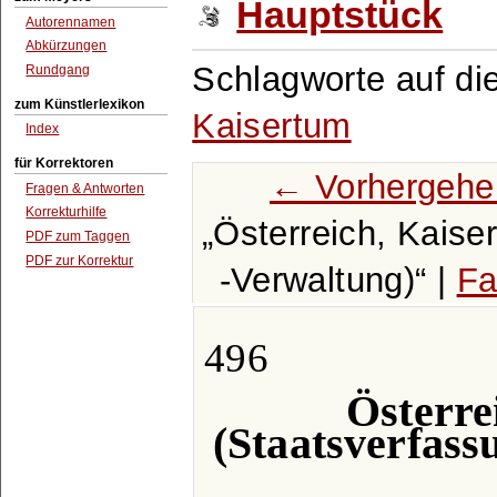
Hauptstück
Autorennamen
Abkürzungen
Schlagworte auf di
Rundgang
zum Künstlerlexikon
Kaisertum
Index
für Korrektoren
← Vorhergehe
Fragen & Antworten
Korrekturhilfe
Österreich, Kaise
PDF zum Taggen
PDF zur Korrektur
-Verwaltung)
|
Fa
496
Österre
(Staatsverfass