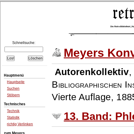
Die Retro-Bibliothek |
Schnellsuche:
Meyers Konv
Autorenkollektiv
Hauptmenü
Bibliographischen In
Hauptseite
Suchen
Vierte Auflage, 18
Stöbern
Technisches
Technik
13. Band: Phl
Statistik
richtig Verlinken
zum Meyers