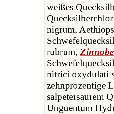
weißes Quecksilbe
Quecksilberchlor
nigrum, Aethiops
Schwefelquecksil
rubrum,
Zinnobe
Schwefelquecksil
nitrici oxydulati s
zehnprozentige 
salpetersaurem Q
Unguentum Hydra