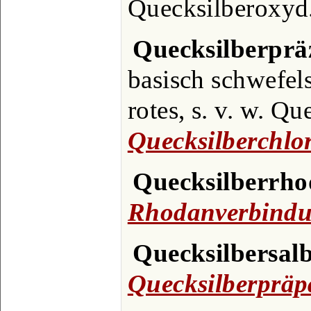
Quecksilberoxyd
Quecksilberpräz
basisch schwefel
rotes, s. v. w. Q
Quecksilberchlo
Quecksilberrho
Rhodanverbind
Quecksilbersal
Quecksilberpräp