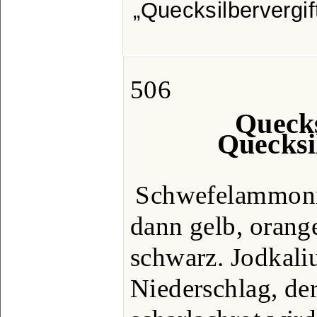
Quecksilbervergif
506
Quecks
Quecksi
Schwefelammoniu
dann gelb, orange
schwarz. Jodkali
Niederschlag, der