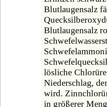
Blutlaugensalz fä
Quecksilberoxydu
Blutlaugensalz r
Schwefelwasserst
Schwefelammoniu
Schwefelquecksil
lösliche Chlorür
Niederschlag, de
wird. Zinnchlorür
in größerer Meng