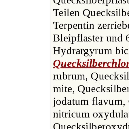
Teilen Quecksilbe
Terpentin zerrieb
Bleipflaster und
Hydrargyrum bic
Quecksilberchlo
rubrum, Quecksil
mite, Quecksilbe
jodatum flavum, 
nitricum oxydula
Quecksilberoxyd