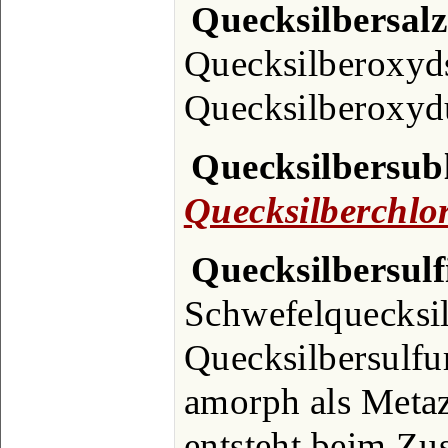
Quecksilbersalz
Quecksilberoxyd
Quecksilberoxyd
Quecksilbersub
Quecksilberchlo
Quecksilbersulf
Schwefelquecksil
Quecksilbersulfur
amorph als Metaz
entsteht beim Z