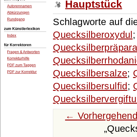
Hauptstück
Autorennamen
Abkürzungen
Schlagworte auf die
Rundgang
zum Künstlerlexikon
Quecksilberoxydul
Index
Quecksilberpräpara
für Korrektoren
Fragen & Antworten
Quecksilberrhodan
Korrekturhilfe
PDF zum Taggen
Quecksilbersalze
;
PDF zur Korrektur
Quecksilbersulfid
;
Quecksilbervergift
← Vorhergehend
Quecks