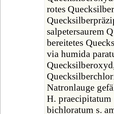
rotes Quecksilbe
Quecksilberpräzi
salpetersaurem 
bereitetes Queck
via humida paratu
Quecksilberoxyd,
Quecksilberchlor
Natronlauge gefä
H. praecipitatum
bichloratum s. a