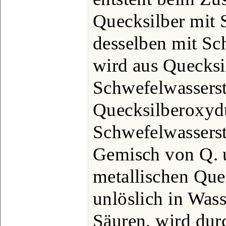
Quecksilber mit 
desselben mit S
wird aus Quecksi
Schwefelwassersto
Quecksilberoxydu
Schwefelwasserst
Gemisch von Q. u
metallischen Quec
unlöslich in Was
Säuren, wird dur