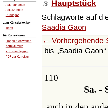
Hauptstück
Autorennamen
Abkürzungen
Schlagworte auf di
Rundgang
zum Künstlerlexikon
Saadia Gaon
Index
für Korrektoren
← Vorhergehende S
Fragen & Antworten
Korrekturhilfe
bis
Saadia Gaon
PDF zum Taggen
PDF zur Korrektur
110
Sa. -
auch in den and