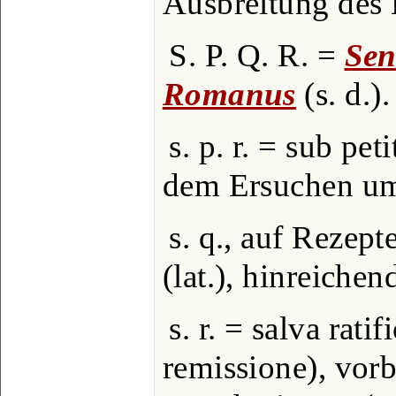
Ausbreitung des
S. P. Q. R. =
Sen
Romanus
(s. d.).
s. p. r. = sub pet
dem Ersuchen u
s. q., auf Rezept
(lat.), hinreiche
s. r. = salva rati
remissione), vorb