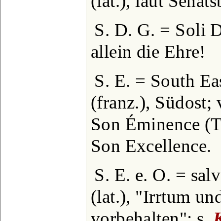
(lat.), laut Senat
S. D. G. = Soli D
allein die Ehre!
S. E. = South Ea
(franz.), Südost
Son Éminence (Ti
Son Excellence.
S. E. e. O. = sal
(lat.), "Irrtum u
vorbehalten"; s.