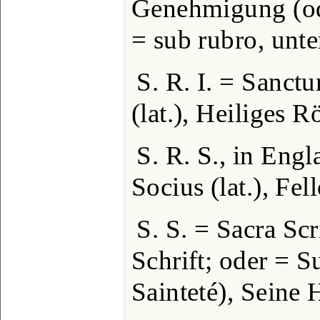
Genehmigung (od
= sub rubro, unte
S. R. I. = San
(lat.), Heiliges 
S. R. S., in Engl
Socius (lat.), Fe
S. S. = Sacra Scri
Schrift; oder = S
Sainteté), Seine H