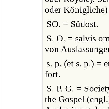
oder Königliche)
SO. = Südost.
S. O. = salvis om
von Auslassunge
s. p. (et s. p.) = 
fort.
S. P. G. = Societ
the Gospel (engl.