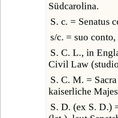
Südcarolina.
S. c. = Senatus 
s/c. = suo conto
S. C. L., in Engl
Civil Law (studio
S. C. M. = Sacra 
kaiserliche Majes
S. D. (ex S. D.)