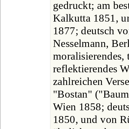
gedruckt; am bes
Kalkutta 1851, u
1877; deutsch vo
Nesselmann, Berl
moralisierendes, t
reflektierendes W
zahlreichen Vers
"Bostan" ("Baumg
Wien 1858; deut
1850, und von Rü