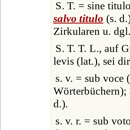
S. T. = sine titul
salvo titulo
(s. d.
Zirkularen u. dgl.
S. T. T. L., auf G
levis (lat.), sei d
s. v. = sub voce 
Wörterbüchern);
d.).
s. v. r. = sub vot