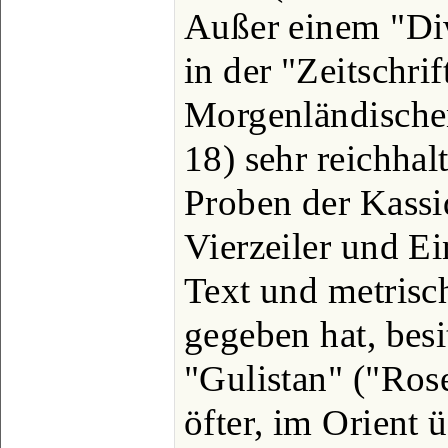
Außer einem "Di
in der "Zeitschri
Morgenländischen
18) sehr reichha
Proben der Kassi
Vierzeiler und Ei
Text und metrisc
gegeben hat, bes
"Gulistan" ("Ros
öfter, im Orient 