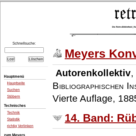
Die Retro-Bibliothek |
Schnellsuche:
Meyers Konv
Autorenkollektiv
Hauptmenü
Bibliographischen In
Hauptseite
Suchen
Vierte Auflage, 18
Stöbern
Technisches
Technik
14. Band: Rü
Statistik
richtig Verlinken
zum Meyers