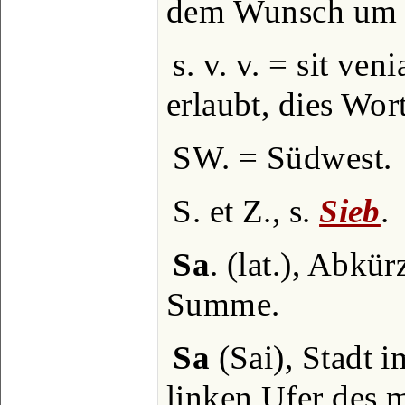
dem Wunsch um 
s. v. v. = sit veni
erlaubt, dies Wor
SW. = Südwest.
S. et Z., s.
Sieb
.
Sa
. (lat.), Abk
Summe.
Sa
(Sai), Stadt 
linken Ufer des m