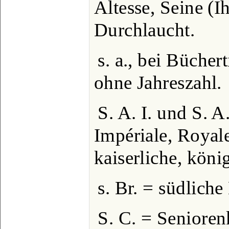
Altesse, Seine (I
Durchlaucht.
s. a., bei Büchert
ohne Jahreszahl.
S. A. I. und S. A
Impériale, Royale
kaiserliche, köni
s. Br. = südliche 
S. C. = Seniore