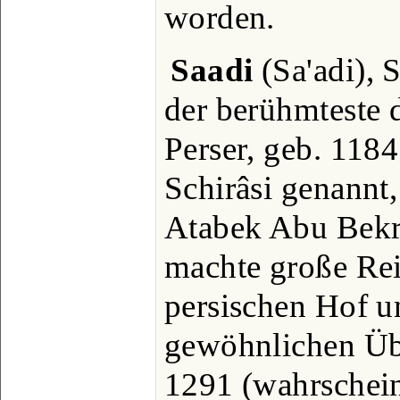
worden.
Saadi
(Sa'adi), 
der berühmteste d
Perser, geb. 1184
Schirâsi genannt
Atabek Abu Bekr
machte große Rei
persischen Hof u
gewöhnlichen Übe
1291 (wahrschein