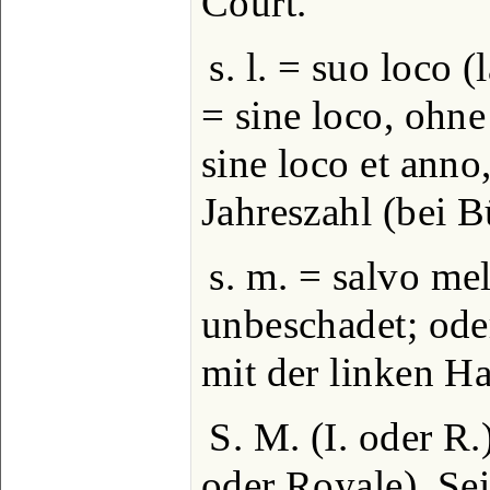
Court.
s. l. = suo loco (
= sine loco, ohne 
sine loco et ann
Jahreszahl (bei B
s. m. = salvo mel
unbeschadet; oder
mit der linken H
S. M. (I. oder R.
oder Royale), Sei