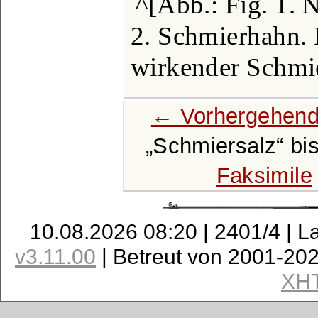
^[Abb.: Fig. 1. 
2. Schmierhahn. F
wirkender Schmie
← Vorhergehend
Schmiersalz
bi
Faksimile
10.08.2026 08:20 | 2401/4 | L
v3.11.00
| Betreut von 2001-20
XH