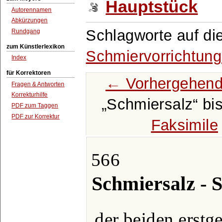
Hauptstück
Autorennamen
Abkürzungen
Schlagworte auf di
Rundgang
zum Künstlerlexikon
Schmiervorrichtun
Index
für Korrektoren
← Vorhergehend
Fragen & Antworten
Korrekturhilfe
Schmiersalz
bi
PDF zum Taggen
PDF zur Korrektur
Faksimile
566
Schmiersalz - 
der beiden erstg