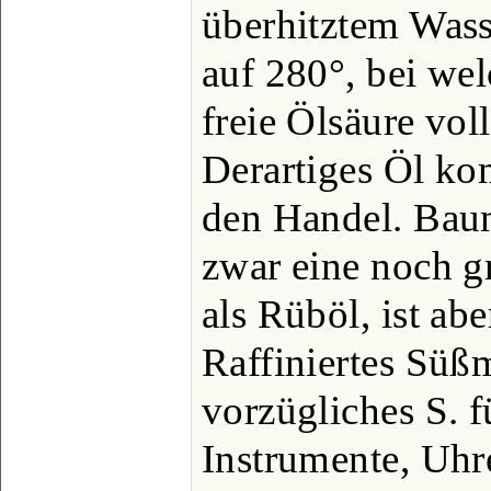
überhitztem Wass
auf 280°, bei wel
freie Ölsäure voll
Derartiges Öl ko
den Handel. Baum
zwar eine noch g
als Rüböl, ist ab
Raffiniertes Süßm
vorzügliches S. 
Instrumente, Uhre