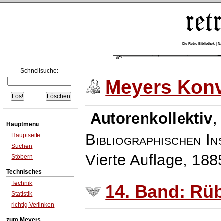
Die Retro-Bibliothek |
Schnellsuche:
Meyers Konv
Autorenkollektiv
Hauptmenü
Bibliographischen In
Hauptseite
Suchen
Vierte Auflage, 18
Stöbern
Technisches
Technik
14. Band: Rü
Statistik
richtig Verlinken
zum Meyers