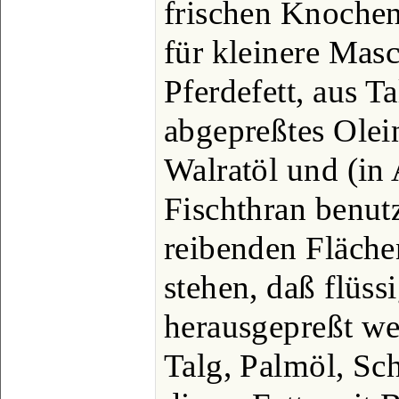
frischen Knochen 
für kleinere Mas
Pferdefett, aus 
abgepreßtes Olei
Walratöl und (in
Fischthran benut
reibenden Fläch
stehen, daß flüss
herausgepreßt w
Talg, Palmöl, S