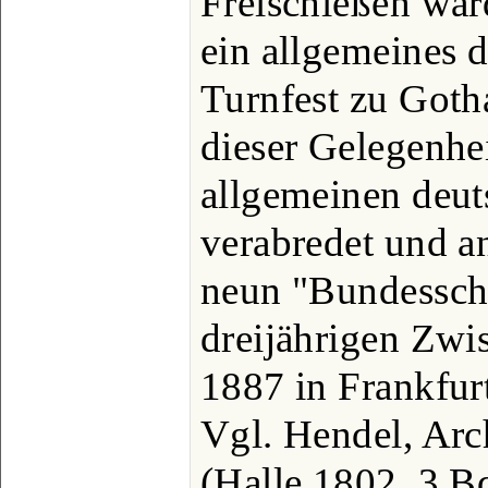
Freischießen war
ein allgemeines 
Turnfest zu Goth
dieser Gelegenhe
allgemeinen deu
verabredet und a
neun "Bundesschi
dreijährigen Zwi
1887 in Frankfurt
Vgl. Hendel, Arc
(Halle 1802, 3 Bd