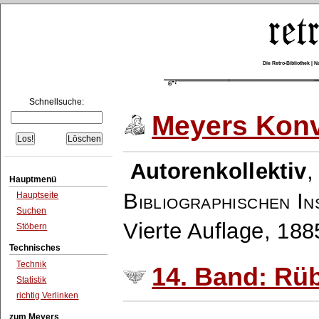
Die Retro-Bibliothek |
Schnellsuche:
Meyers Konv
Autorenkollektiv
Hauptmenü
Bibliographischen In
Hauptseite
Suchen
Vierte Auflage, 18
Stöbern
Technisches
Technik
14. Band: Rü
Statistik
richtig Verlinken
zum Meyers