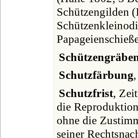
Schützengilden (
Schützenkleinodi
Papageienschieß
Schützengräbe
Schutzfärbung
,
Schutzfrist
, Zei
die Reproduktion
ohne die Zustim
seiner Rechtsnachf