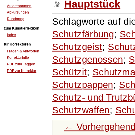
Hauptstück
Autorennamen
Abkürzungen
Schlagworte auf di
Rundgang
zum Künstlerlexikon
Schutzfärbung
;
Sch
Index
Schutzgeist
;
Schut
für Korrektoren
Fragen & Antworten
Schutzgenossen
;
S
Korrekturhilfe
PDF zum Taggen
Schützit
;
Schutzma
PDF zur Korrektur
Schutzpappen
;
Sch
Schutz- und Trutzb
Schutzwaffen
;
Sch
← Vorhergehend