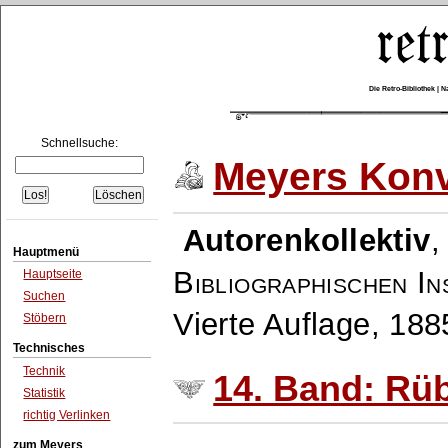
Die Retro-Bibliothek |
Schnellsuche:
Meyers Konv
Autorenkollektiv
Hauptmenü
Bibliographischen In
Hauptseite
Suchen
Vierte Auflage, 18
Stöbern
Technisches
Technik
14. Band: Rü
Statistik
richtig Verlinken
zum Meyers