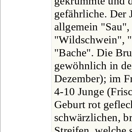
gekrümmte und d
gefährliche. Der 
allgemein "Sau",
"Wildschwein", "
"Bache". Die Bruns
gewöhnlich in d
Dezember); im Frü
4-10 Junge (Frisc
Geburt rot geflec
schwärzlichen, b
Streifen, welche 