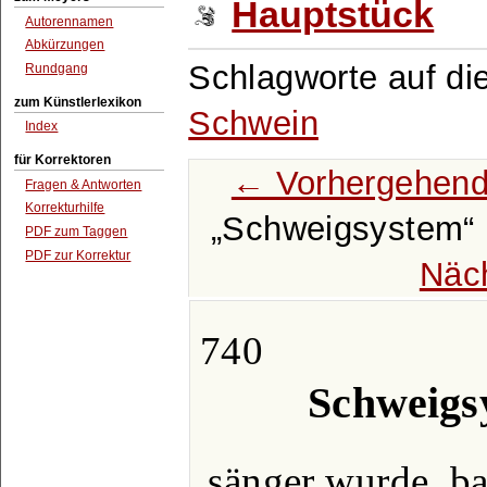
Hauptstück
Autorennamen
Abkürzungen
Schlagworte auf di
Rundgang
zum Künstlerlexikon
Schwein
Index
für Korrektoren
← Vorhergehend
Fragen & Antworten
Korrekturhilfe
Schweigsystem
PDF zum Taggen
PDF zur Korrektur
Näc
740
Schweigs
sänger wurde, ba