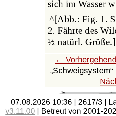
sich im Wasser w
^[Abb.: Fig. 1. 
2. Fährte des Wi
½ natürl. Größe.]
← Vorhergehend
Schweigsystem
Näc
07.08.2026 10:36 | 2617/3 | L
v3.11.00
| Betreut von 2001-20