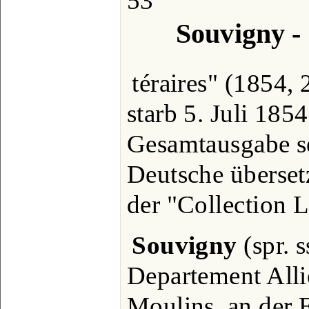
53
Souvigny -
téraires" (1854,
starb 5. Juli 1854
Gesamtausgabe se
Deutsche überset
der "Collection 
Souvigny
(spr. s
Departement Alli
Moulins, an der 