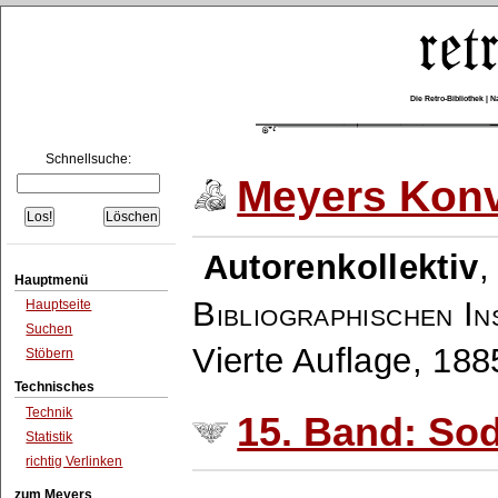
Die Retro-Bibliothek |
Schnellsuche:
Meyers Konv
Autorenkollektiv
Hauptmenü
Bibliographischen In
Hauptseite
Suchen
Vierte Auflage, 18
Stöbern
Technisches
Technik
15. Band: Sod
Statistik
richtig Verlinken
zum Meyers