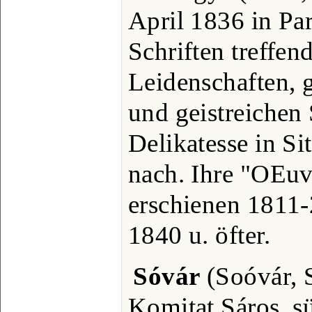
April 1836 in Pa
Schriften treffen
Leidenschaften, 
und geistreichen 
Delikatesse in S
nach. Ihre "OEuv
erschienen 1811-
1840 u. öfter.
Sóvár
(Soóvár, S
Komitat Sáros, s