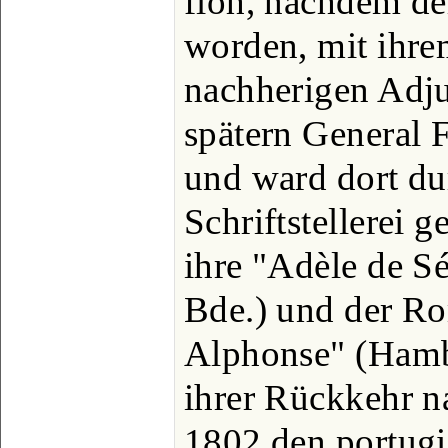
floh, nachdem der
worden, mit ihr
nachherigen Adju
spätern General 
und ward dort du
Schriftstellerei 
ihre "Adèle de S
Bde.) und der R
Alphonse" (Hamb
ihrer Rückkehr na
1802 den portugi