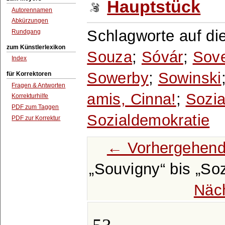
Hauptstück
Autorennamen
Abkürzungen
Schlagworte auf di
Rundgang
zum Künstlerlexikon
Souza
;
Sóvár
;
Sove
Index
Sowerby
;
Sowinski
für Korrektoren
Fragen & Antworten
amis, Cinna!
;
Sozia
Korrekturhilfe
PDF zum Taggen
Sozialdemokratie
PDF zur Korrektur
← Vorhergehend
Souvigny
bis
Soz
Näc