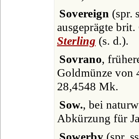
Sovereign
(spr. 
ausgeprägte brit
Sterling
(s. d.).
Sovrano
, frühe
Goldmünze von 40
28,4548 Mk.
Sow.
, bei natur
Abkürzung für 
Sowerby
(spr. s