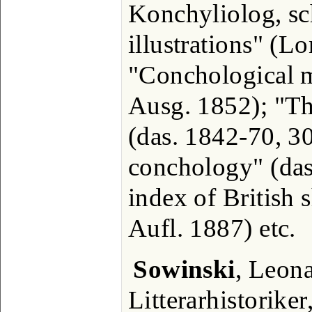
Konchyliolog, sc
illustrations" (L
"Conchological m
Ausg. 1852); "T
(das. 1842-70, 30
conchology" (das.
index of British s
Aufl. 1887) etc.
Sowinski
, Leona
Litterarhistorike