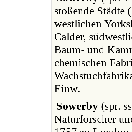
stoßende Städte (
westlichen Yorks
Calder, südwestli
Baum- und Kamm
chemischen Fabr
Wachstuchfabrik
Einw.
Sowerby
(spr. s
Naturforscher un
1757 zu London, 