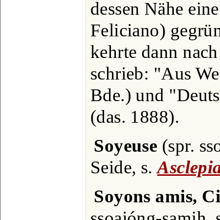
dessen Nähe eine
Feliciano) gegrün
kehrte dann nach
schrieb: "Aus Wes
Bde.) und "Deuts
(das. 1888).
Soyeuse
(spr. ss
Seide, s.
Asclepi
Soyons amis, C
ssoajóng-samih, 