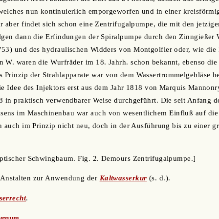
welches nun kontinuierlich emporgeworfen und in einer kreisförmi
r aber findet sich schon eine Zentrifugalpumpe, die mit den jetzige
olgen dann die Erfindungen der Spiralpumpe durch den Zinngießer 
753) und des hydraulischen Widders von Montgolfier oder, wie die
n W. waren die Wurfräder im 18. Jahrh. schon bekannt, ebenso die
 Prinzip der Strahlapparate war von dem Wassertrommelgebläse he
ie Idee des Injektors erst aus dem Jahr 1818 von Marquis Mannonr
8 in praktisch verwendbarer Weise durchgeführt. Die seit Anfang d
ens im Maschinenbau war auch von wesentlichem Einfluß auf die
n auch im Prinzip nicht neu, doch in der Ausführung bis zu einer
gyptischer Schwingbaum. Fig. 2. Demours Zentrifugalpumpe.]
 Anstalten zur Anwendung der
Kaltwasserkur
(s. d.).
serrecht
.
urnum
.