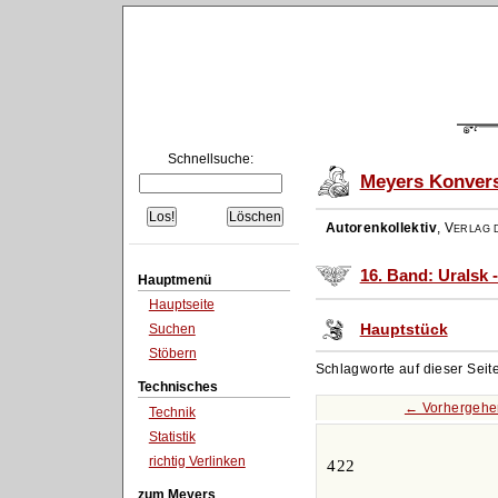
Schnellsuche:
Meyers Konvers
Autorenkollektiv
,
Verlag d
16. Band: Uralsk -
Hauptmenü
Hauptseite
Hauptstück
Suchen
Stöbern
Schlagworte auf dieser Seit
Technisches
← Vorhergehe
Technik
Statistik
richtig Verlinken
422
zum Meyers