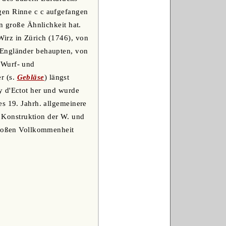
gen Rinne c c aufgefangen
n große Ähnlichkeit hat.
Wirz in Zürich (1746), von
 Engländer behaupten, von
 Wurf- und
r (s.
Gebläse
) längst
y d'Ectot her und wurde
es 19. Jahrh. allgemeinere
 Konstruktion der W. und
 großen Vollkommenheit