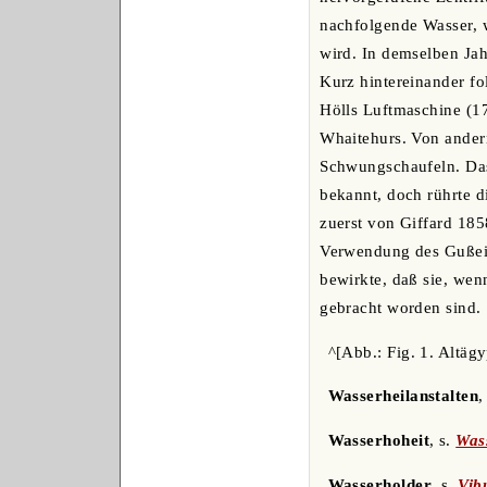
nachfolgende Wasser, 
wird. In demselben Jah
Kurz hintereinander f
Hölls Luftmaschine (1
Whaitehurs. Von ander
Schwungschaufeln. Das
bekannt, doch rührte d
zuerst von Giffard 185
Verwendung des Gußeis
bewirkte, daß sie, wen
gebracht worden sind.
^[Abb.: Fig. 1. Altä
Wasserheilanstalten
,
Wasserhoheit
, s.
Was
Wasserholder
, s.
Vib