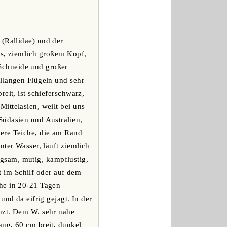
 (Rallidae) und der
ls, ziemlich großem Kopf,
Schneide und großer
llangen Flügeln und sehr
eit, ist schieferschwarz,
ittelasien, weilt bei uns
Südasien und Australien,
ßere Teiche, die am Rand
nter Wasser, läuft ziemlich
regsam, mutig, kampflustig,
et im Schilf oder auf dem
che in 20-21 Tagen
und da eifrig gejagt. In der
anzt. Dem W. sehr nahe
ang, 60 cm breit, dunkel