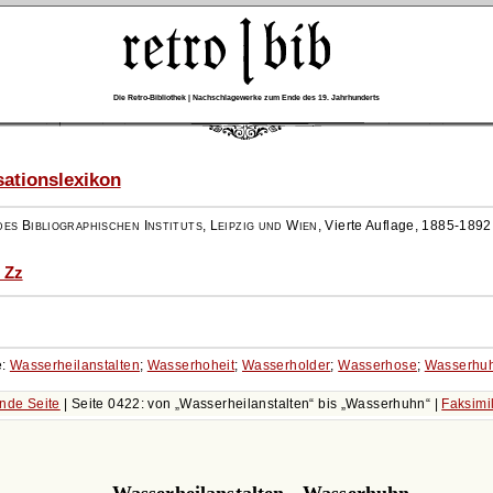
Die Retro-Bibliothek | Nachschlagewerke zum Ende des 19. Jahrhunderts
ationslexikon
es Bibliographischen Instituts, Leipzig und Wien
,
Vierte Auflage, 1885-1892
 Zz
e:
Wasserheilanstalten
;
Wasserhoheit
;
Wasserholder
;
Wasserhose
;
Wasserhu
nde Seite
| Seite 0422: von
Wasserheilanstalten
bis
Wasserhuhn
|
Faksimi
Wasserheilanstalten - Wasserhuhn.