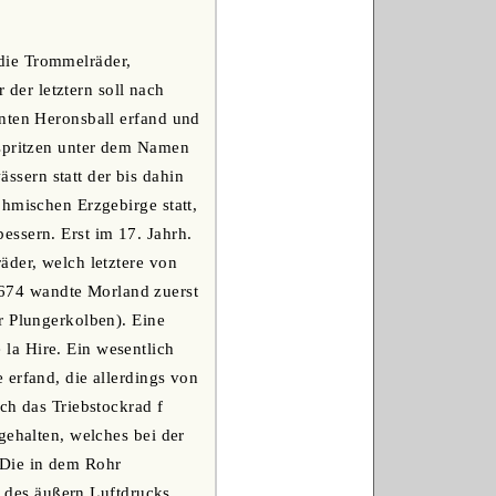
die Trommelräder,
der letztern soll nach
nnten Heronsball erfand und
rspritzen unter dem Namen
sern statt der bis dahin
öhmischen Erzgebirge statt,
essern. Erst im 17. Jahrh.
äder, welch letztere von
674 wandte Morland zuerst
r Plungerkolben). Eine
la Hire. Ein wesentlich
 erfand, die allerdings von
ch das Triebstockrad f
gehalten, welches bei der
 Die in dem Rohr
ge des äußern Luftdrucks