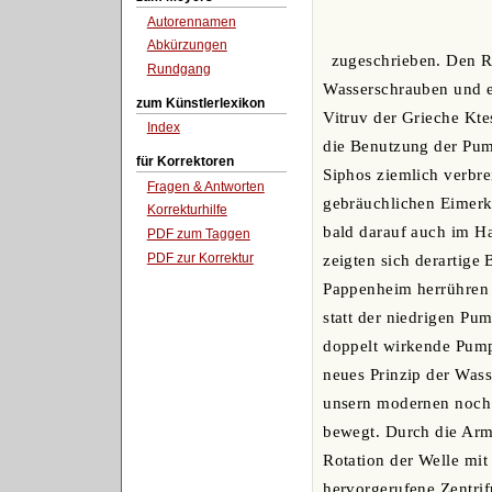
Autorennamen
Abkürzungen
zugeschrieben. Den R
Rundgang
Wasserschrauben und e
zum Künstlerlexikon
Vitruv der Grieche Kte
Index
die Benutzung der Pump
für Korrektoren
Siphos ziemlich verbr
Fragen & Antworten
gebräuchlichen Eimerkü
Korrekturhilfe
bald darauf auch im Ha
PDF zum Taggen
PDF zur Korrektur
zeigten sich derartige
Pappenheim herrühren 
statt der niedrigen Pu
doppelt wirkende Pump
neues Prinzip der Wass
unsern modernen noch w
bewegt. Durch die Arme
Rotation der Welle mi
hervorgerufene Zentrifu