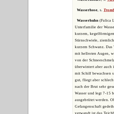
Wasserhose
, s.
Trom
Wasserhuhn
(Fulica L
Unterfamilie der Wasse
kurzem, kegelförmigem
Stirnschwiele, ziemlic
kurzem Schwanz. Das W.
mit hellroten Augen, w
von der Schneeschmelze
überwintert aber auch
mit Schilf bewachsen s
gut, fliegt aber schlec
nach der Brut sehr gese
Wasser und legt 7-15 
ausgebrütet werden. Ob
Gefangenschaft gedeih
verwandt ist das Teich