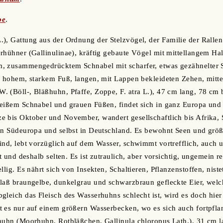
be
.
.), Gattung aus der Ordnung der Stelzvögel, der Familie der Rallen
rhühner (Gallinulinae), kräftig gebaute Vögel mit mittellangem Ha
, zusammengedrücktem Schnabel mit scharfer, etwas gezähnelter 
h hohem, starkem Fuß, langen, mit Lappen bekleideten Zehen, mitte
 (Böll-, Bläßhuhn, Pfaffe, Zoppe, F. atra L.), 47 cm lang, 78 cm br
eißem Schnabel und grauen Füßen, findet sich in ganz Europa und M
 bis Oktober und November, wandert gesellschaftlich bis Afrika, 
 in Südeuropa und selbst in Deutschland. Es bewohnt Seen und grö
ind, lebt vorzüglich auf dem Wasser, schwimmt vortrefflich, auch u
ht und deshalb selten. Es ist zutraulich, aber vorsichtig, ungemein 
llig. Es nährt sich von Insekten, Schaltieren, Pflanzenstoffen, nist
blaß braungelbe, dunkelgrau und schwarzbraun gefleckte Eier, wel
gleich das Fleisch des Wasserhuhns schlecht ist, wird es doch hier 
t es nur auf einem größern Wasserbecken, wo es sich auch fortpfl
huhn (Moorhuhn, Rotbläßchen, Gallinula chloropus Lath.), 31 cm l