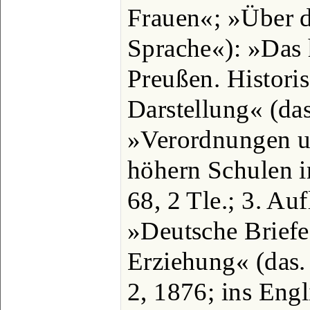
Frauen«; »Über 
Sprache«): »Das
Preußen. Historis
Darstellung« (das
»Verordnungen un
höhern Schulen i
68, 2 Tle.; 3. Au
»Deutsche Briefe
Erziehung« (das.
2, 1876; ins Engl