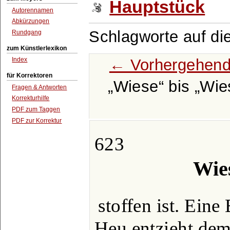
Hauptstück
Autorennamen
Abkürzungen
Schlagworte auf di
Rundgang
zum Künstlerlexikon
← Vorhergehend
Index
für Korrektoren
Wiese
bis
Wie
Fragen & Antworten
Korrekturhilfe
PDF zum Taggen
PDF zur Korrektur
623
Wies
stoffen ist. Eine
Heu entzieht dem