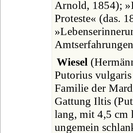
Arnold, 1854); »
Proteste« (das. 1
»Lebenserinneru
Amtserfahrungen«
Wiesel
(Hermänn
Putorius vulgaris
Familie der Mard
Gattung Iltis (Pu
lang, mit 4,5 cm
ungemein schlan