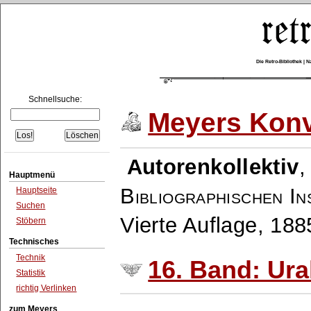
Die Retro-Bibliothek |
Schnellsuche:
Meyers Konv
Autorenkollektiv
Hauptmenü
Bibliographischen In
Hauptseite
Suchen
Vierte Auflage, 18
Stöbern
Technisches
Technik
16. Band: Ura
Statistik
richtig Verlinken
zum Meyers