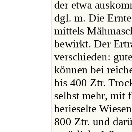
der etwa auskom
dgl. m. Die Ernte
mittels Mähmasc
bewirkt. Der Ertr
verschieden: gu
können bei reich
bis 400 Ztr. Tro
selbst mehr, mit 
berieselte Wiese
800 Ztr. und dar