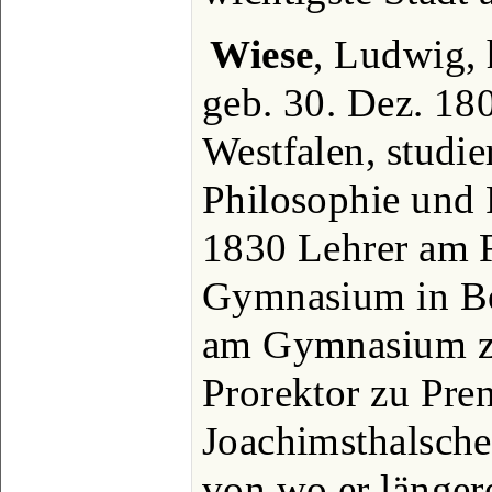
Wiese
, Ludwig,
geb. 30. Dez. 18
Westfalen, studie
Philosophie und 
1830 Lehrer am F
Gymnasium in Be
am Gymnasium zu
Prorektor zu Pre
Joachimsthalsch
von wo er länger