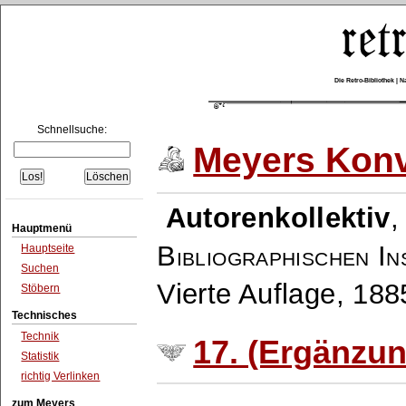
Die Retro-Bibliothek |
Schnellsuche:
Meyers Konv
Autorenkollektiv
Hauptmenü
Bibliographischen In
Hauptseite
Suchen
Vierte Auflage, 18
Stöbern
Technisches
Technik
17. (Ergänzu
Statistik
richtig Verlinken
zum Meyers