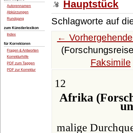
Hauptstück
Autorennamen
Abkürzungen
Schlagworte auf di
Rundgang
zum Künstlerlexikon
← Vorhergehende
Index
für Korrektoren
(Forschungsreis
Fragen & Antworten
Korrekturhilfe
Faksimile
PDF zum Taggen
PDF zur Korrektur
12
Afrika (Forsc
un
malige Durchque