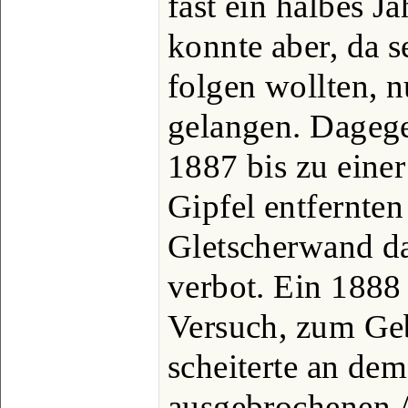
fast ein halbes J
konnte aber, da s
folgen wollten, 
gelangen. Dageg
1887 bis zu eine
Gipfel entfernte
Gletscherwand da
verbot. Ein 188
Versuch, zum Geb
scheiterte an dem
ausgebrochenen A