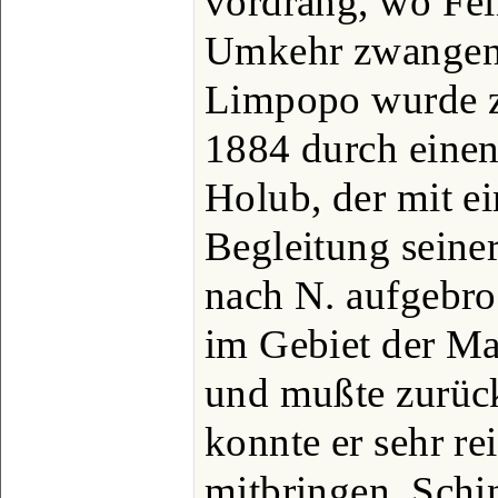
vordrang, wo Fei
Umkehr zwangen.
Limpopo wurde z
1884 durch eine
Holub, der mit e
Begleitung seine
nach N. aufgebr
im Gebiet der M
und mußte zurüc
konnte er sehr r
mitbringen. Schi