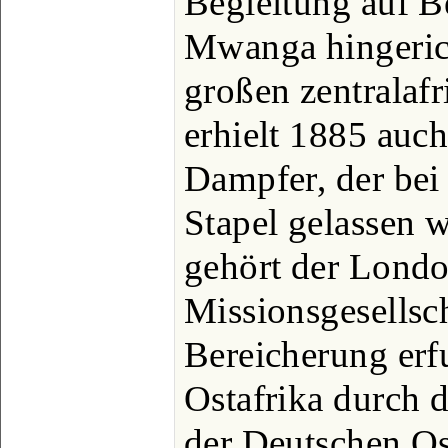
Begleitung auf B
Mwanga hingericht
großen zentralaf
erhielt 1885 auc
Dampfer, der bei
Stapel gelassen 
gehört der Lond
Missionsgesellsc
Bereicherung erf
Ostafrika durch 
der Deutschen Os