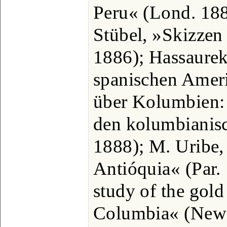
Peru« (Lond. 188
Stübel, »Skizzen
1886); Hassaurek
spanischen Ameri
über Kolumbien: 
den kolumbianis
1888); M. Uribe,
Antióquia« (Par.
study of the gold
Columbia« (New 