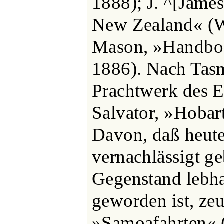
1888); J. ^[Jame
New Zealand« (W
Mason, »Handboo
1886). Nach Tasm
Prachtwerk des 
Salvator, »Hobar
Davon, daß heute
vernachlässigt g
Gegenstand lebha
geworden ist, ze
»Samoafahrten« (