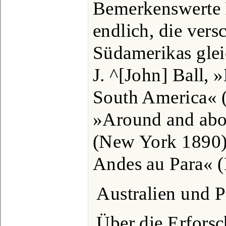
Bemerkenswerte 
endlich, die ver
Südamerikas gleic
J. ^[John] Ball, »
South America« (
»Around and abo
(New York 1890)
Andes au Para« (
Australien und P
Über die Erforsc