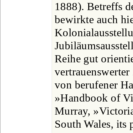
1888). Betreffs 
bewirkte auch hie
Kolonialausstell
Jubiläumsausstel
Reihe gut orient
vertrauenswerte
von berufener H
»Handbook of Vic
Murray, »Victori
South Wales, its 