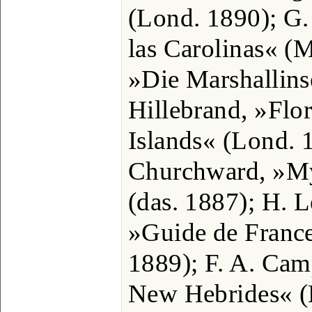
(Lond. 1890); G.
las Carolinas« (
»Die Marshallins
Hillebrand, »Flo
Islands« (Lond. 
Churchward, »My
(das. 1887); H. 
»Guide de France
1889); F. A. Camp
New Hebrides« (