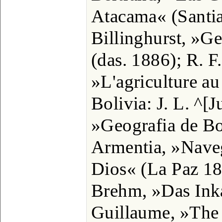
Atacama« (Santia
Billinghurst, »G
(das. 1886); R. F
»L'agriculture au
Bolivia: J. L. ^[
»Geografia de Bo
Armentia, »Nave
Dios« (La Paz 18
Brehm, »Das Inka
Guillaume, »The