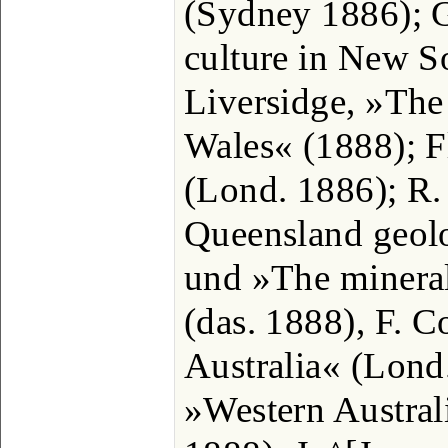
(Sydney 1886); G
culture in New S
Liversidge, »The
Wales« (1888); F
(Lond. 1886); R.
Queensland geol
und »The minera
(das. 1888), F. 
Australia« (Lond
»Western Austral