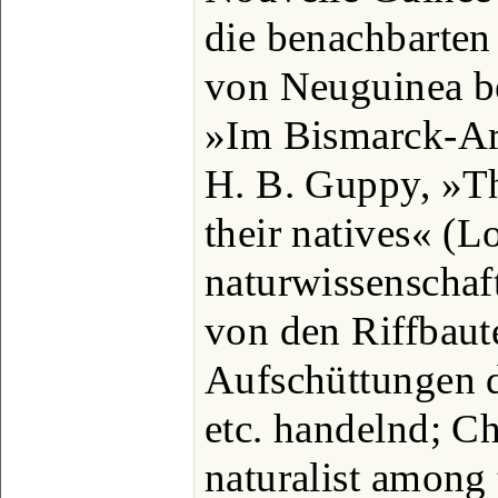
die benachbarten
von Neuguinea be
»Im Bismarck-Arc
H. B. Guppy, »T
their natives« (L
naturwissenschaft
von den Riffbaut
Aufschüttungen d
etc. handelnd; C
naturalist among