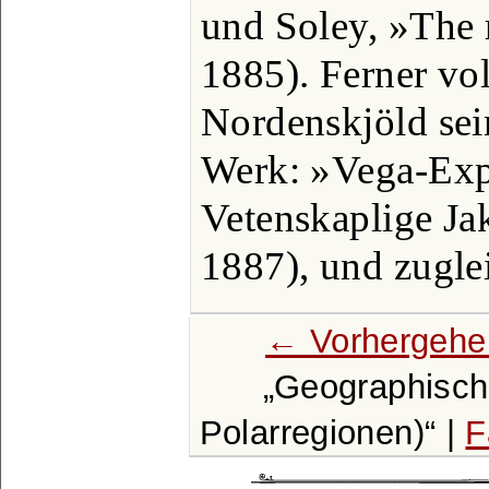
und Soley, »The 
1885). Ferner vol
Nordenskjöld sei
Werk: »Vega-Exp
Vetenskaplige Jak
1887), und zugle
← Vorhergehe
Geographische 
Polarregionen)
|
F