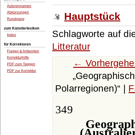
Autorennamen
Abkürzungen
Hauptstück
Rundgang
zum Künstlerlexikon
Schlagworte auf di
Index
Litteratur
für Korrektoren
Fragen & Antworten
Korrekturhilfe
← Vorhergehe
PDF zum Taggen
PDF zur Korrektur
Geographische 
Polarregionen)
|
F
349
Geograph
(Australie