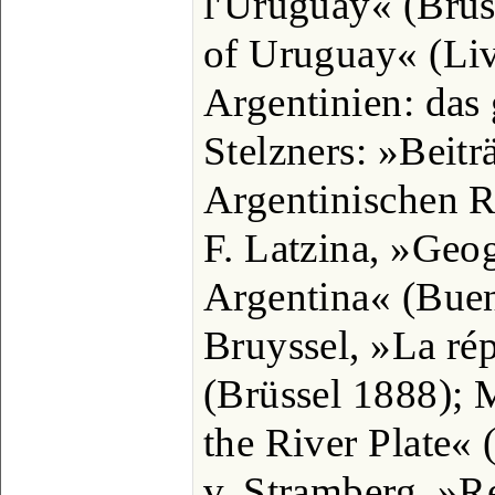
l'Uruguay« (Brüs
of Uruguay« (Liv
Argentinien: das
Stelzners: »Beitr
Argentinischen R
F. Latzina, »Geog
Argentina« (Buen
Bruyssel, »La ré
(Brüssel 1888); 
the River Plate« 
v. Stramberg, »R