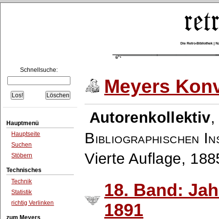
Die Retro-Bibliothek |
Schnellsuche:
Meyers Konv
Autorenkollektiv
Hauptmenü
Bibliographischen In
Hauptseite
Suchen
Vierte Auflage, 18
Stöbern
Technisches
Technik
18. Band: Ja
Statistik
richtig Verlinken
1891
zum Meyers