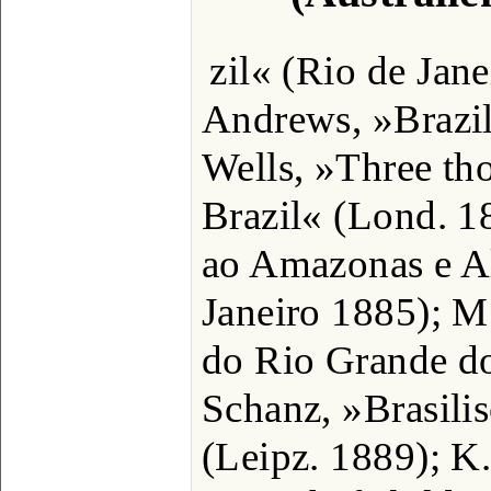
zil« (Rio de Jane
Andrews, »Brazi
Wells, »Three th
Brazil« (Lond. 1
ao Amazonas e A
Janeiro 1885); M
do Rio Grande d
Schanz, »Brasili
(Leipz. 1889); K.