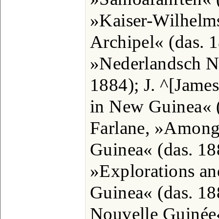
»Kaiser-Wilhelm
Archipel« (das. 
»Nederlandsch N
1884); J. ^[Jame
in New Guinea« 
Farlane, »Among
Guinea« (das. 188
»Explorations an
Guinea« (das. 18
Nouvelle Guinée«