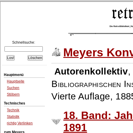
Die Retro-Bibliothek |
Schnellsuche:
Meyers Konv
Autorenkollektiv
Hauptmenü
Bibliographischen In
Hauptseite
Suchen
Vierte Auflage, 18
Stöbern
Technisches
Technik
18. Band: Ja
Statistik
richtig Verlinken
1891
zum Meyers