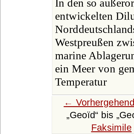
In den so außero
entwickelten Dil
Norddeutschlands
Westpreußen zwis
marine Ablagerun
ein Meer von gemä
Temperatur
← Vorhergehend
Geoïd
bis
Geo
Faksimile