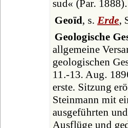
sud« (Par. 1888).
Geoïd
, s.
Erde
, 
Geologische Ges
allgemeine Vers
geologischen Ges
11.-13. Aug. 1890
erste. Sitzung er
Steinmann mit ei
ausgeführten un
Ausflüge und ged