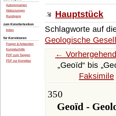
Autorennamen
Abkürzungen
Hauptstück
Rundgang
zum Künstlerlexikon
Schlagworte auf di
Index
Geologische Gesell
für Korrektoren
Fragen & Antworten
Korrekturhilfe
← Vorhergehend
PDF zum Taggen
PDF zur Korrektur
Geoïd
bis
Geo
Faksimile
350
Geoïd - Geolo