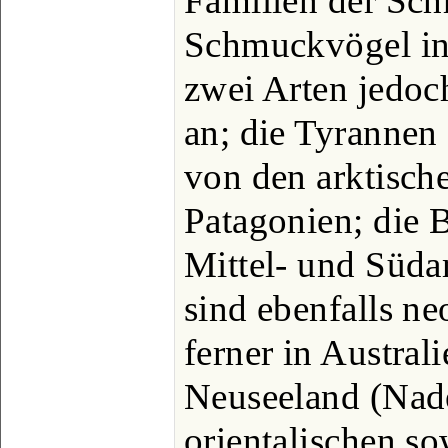
Familien der Sch
Schmuckvögel in
zwei Arten jedo
an; die Tyrannen 
von den arktisch
Patagonien; die
Mittel- und Süda
sind ebenfalls ne
ferner in Austral
Neuseeland (Nade
orientalischen s