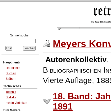
Die Retro-Bibliothek |
Schnellsuche:
Meyers Konv
Autorenkollektiv
Hauptmenü
Bibliographischen In
Hauptseite
Suchen
Vierte Auflage, 18
Stöbern
Technisches
Technik
18. Band: Ja
Statistik
richtig Verlinken
1891
zum Meyers