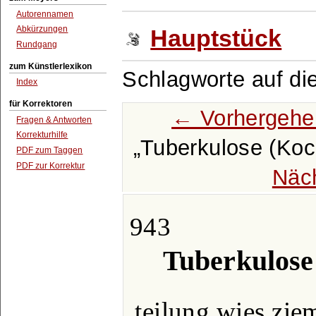
Autorennamen
Abkürzungen
Hauptstück
Rundgang
zum Künstlerlexikon
Schlagworte auf di
Index
für Korrektoren
← Vorhergehe
Fragen & Antworten
Korrekturhilfe
Tuberkulose (Koch
PDF zum Taggen
PDF zur Korrektur
Näc
943
Tuberkulose 
teilung wies ziem