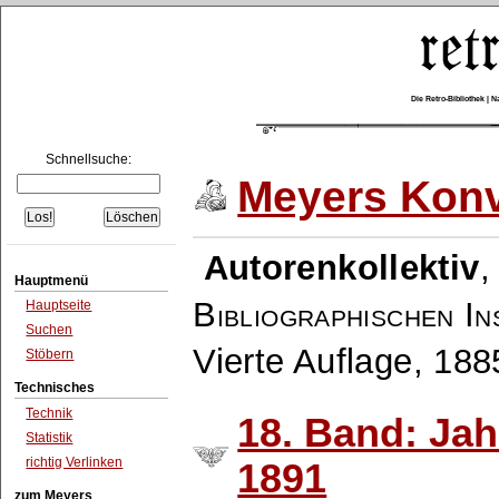
Die Retro-Bibliothek |
Schnellsuche:
Meyers Konv
Autorenkollektiv
Hauptmenü
Bibliographischen In
Hauptseite
Suchen
Vierte Auflage, 18
Stöbern
Technisches
Technik
18. Band: Ja
Statistik
richtig Verlinken
1891
zum Meyers