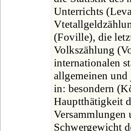
Unterrichts (Leva
Vtetallgeldzähl
(Foville), die let
Volkszählung (Vou
internationalen s
allgemeinen und 
in: besondern (Kö
Hauptthätigkeit 
Versammlungen u
Schwergewicht de