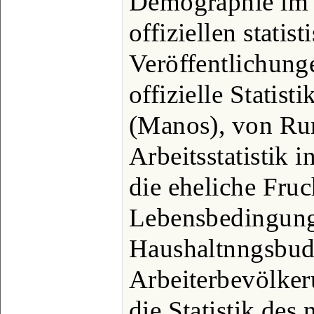
Demographie im a
offiziellen statist
Veröffentlichunge
offizielle Statis
(Manos), von Rum
Arbeitsstatistik 
die eheliche Fruc
Lebensbedingunge
Haushaltnngsbudg
Arbeiterbevölker
die Statistik des