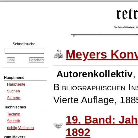
Die Retro-Bibliothek |
Schnellsuche:
Meyers Konv
Autorenkollektiv
Hauptmenü
Bibliographischen In
Hauptseite
Suchen
Vierte Auflage, 18
Stöbern
Technisches
Technik
19. Band: Ja
Statistik
richtig Verlinken
1892
zum Meyers