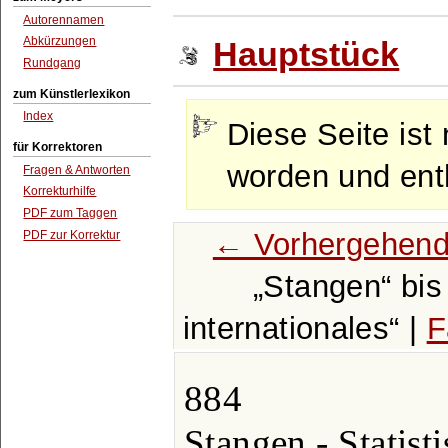
Autorennamen
Abkürzungen
Hauptstück
Rundgang
zum Künstlerlexikon
Index
Diese Seite ist 
für Korrektoren
worden und enth
Fragen & Antworten
Korrekturhilfe
PDF zum Taggen
← Vorhergehend
PDF zur Korrektur
Stangen
bi
internationales
|
F
884
Stangen - Statisti