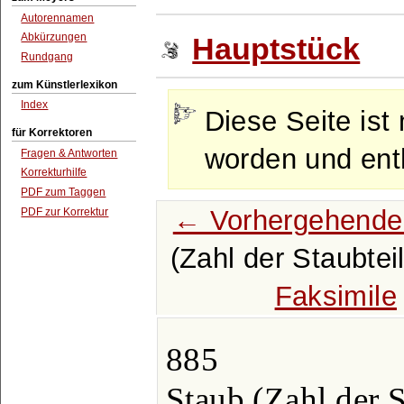
Autorennamen
Abkürzungen
Hauptstück
Rundgang
zum Künstlerlexikon
Index
Diese Seite ist 
für Korrektoren
worden und enth
Fragen & Antworten
Korrekturhilfe
PDF zum Taggen
← Vorhergehende
PDF zur Korrektur
(Zahl der Staubte
Faksimile
885
Staub (Zahl der S