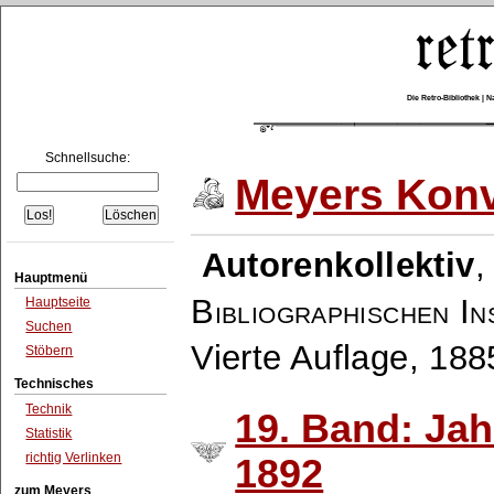
Die Retro-Bibliothek |
Schnellsuche:
Meyers Konv
Autorenkollektiv
Hauptmenü
Bibliographischen In
Hauptseite
Suchen
Vierte Auflage, 18
Stöbern
Technisches
Technik
19. Band: Ja
Statistik
richtig Verlinken
1892
zum Meyers