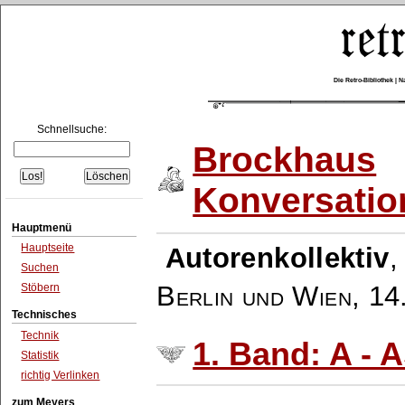
Die Retro-Bibliothek |
Schnellsuche:
Brockhaus
Konversatio
Hauptmenü
Hauptseite
Autorenkollektiv
Suchen
Berlin und Wien
,
14
Stöbern
Technisches
Technik
1. Band: A - 
Statistik
richtig Verlinken
zum Meyers