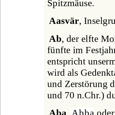
Spitzmäuse.
Aasvär
, Inselgr
Ab
, der elfte M
fünfte im Festjah
entspricht unser
wird als Gedenkt
und Zerstörung d
und 70 n.Chr.) d
Aba
,
Abba
ode