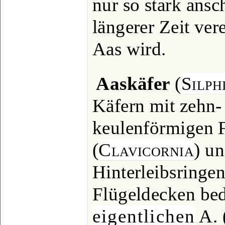
nur so stark ansc
längerer Zeit ve
Aas wird.
Aaskäfer
(
Silph
Käfern mit zehn- 
keulenförmigen 
(
Clavicornia
) un
Hinterleibsringen
Flügeldecken bed
eigentlichen
A. 