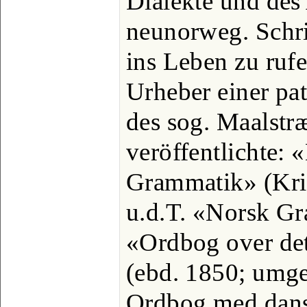
Dialekte und des
neunorweg. Schri
ins Leben zu rufe
Urheber einer pa
des sog. Maalstr
veröffentlichte:
Grammatik» (Kris
u.d.T. «Norsk G
«Ordbog over de
(ebd. 1850; umge
Ordbog med dansk