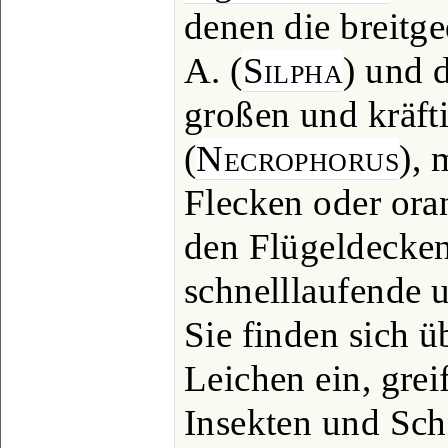
denen die breitg
A. (
Silpha
) und 
großen und kräft
(
Necrophorus
), 
Flecken oder ora
den Flügeldecken,
schnelllaufende u
Sie finden sich ü
Leichen ein, grei
Insekten und Sch