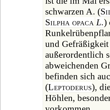
ist die im Mai er
schwarzen A. (
Si
Silpha opaca
L.
)
Runkelrübenpfla
und Gefräßigkeit
außerordentlich 
abweichenden Gr
befinden sich auc
(
Leptoderus
), di
Höhlen, besonder
vorkommen.