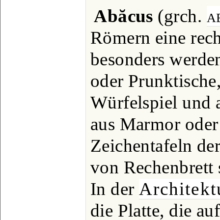
Abăcus
(grch.
a
Römern eine rech
besonders werde
oder Prunktische
Würfelspiel und 
aus Marmor oder
Zeichentafeln de
von Rechenbrett 
In der
Architekt
die Platte, die a