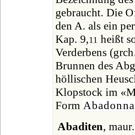
gebraucht. Die O
den A. als ein pe
Kap. 9,
heißt s
11
Verderbens (grch
Brunnen des Abg
höllischen Heusch
Klopstock im «Me
Form
Abadonna
Abaditen
, maur.