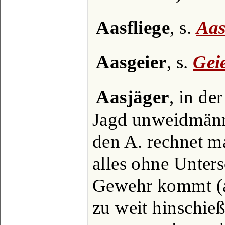
Aasfliege
, s.
Aas
Aasgeier
, s.
Gei
Aasjäger
, in de
Jagd unweidmänn
den A. rechnet m
alles ohne Unters
Gewehr kommt (a
zu weit hinschie