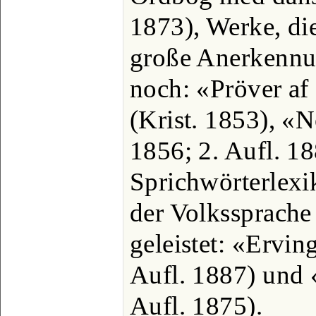
1873), Werke, di
große Anerkennun
noch: «Pröver af
(Krist. 1853), «
1856; 2. Aufl. 1
Sprichwörterlexi
der Volkssprache 
geleistet: «Ervin
Aufl. 1887) und 
Aufl. 1875).