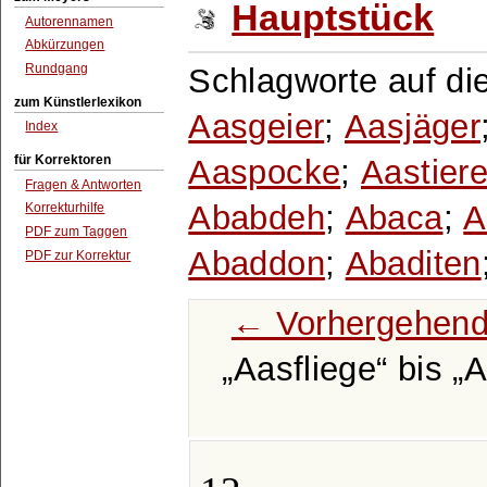
Hauptstück
Autorennamen
Abkürzungen
Rundgang
Schlagworte auf di
zum Künstlerlexikon
Aasgeier
;
Aasjäger
Index
für Korrektoren
Aaspocke
;
Aastier
Fragen & Antworten
Ababdeh
;
Abaca
;
A
Korrekturhilfe
PDF zum Taggen
Abaddon
;
Abaditen
PDF zur Korrektur
← Vorhergehend
Aasfliege
bis
A