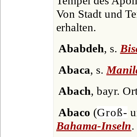
Tempel des Apoll
Von Stadt und T
erhalten.
Ababdeh
, s.
Bis
Abaca
, s.
Manil
Abach
, bayr. Or
Abaco
(
Groß-
u
Bahama-Inseln
.