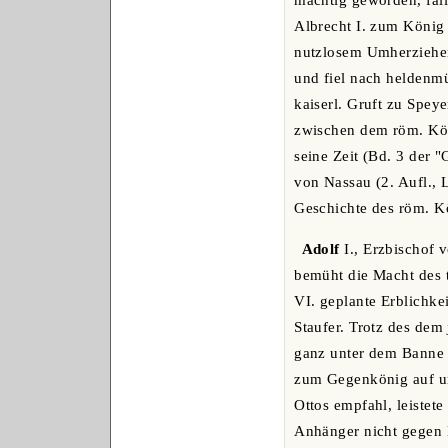
mächtig geworden, fall
Albrecht I. zum König
nutzlosem Umherziehen
und fiel nach heldenmü
kaiserl. Gruft zu Spey
zwischen dem röm. Kön
seine Zeit (Bd. 3 der 
von Nassau (2. Aufl.,
Geschichte des röm. K
Adolf
I., Erzbischof 
bemüht die Macht des t
VI. geplante Erblichk
Staufer. Trotz des dem
ganz unter dem Banne e
zum Gegenkönig auf un
Ottos empfahl, leistet
Anhänger nicht gegen K