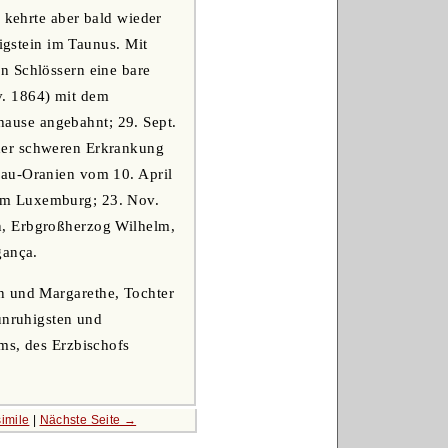
 kehrte aber bald wieder
nigstein im Taunus. Mit
n Schlössern eine bare
v. 1864) mit dem
ause angebahnt; 29. Sept.
der schweren Erkrankung
sau-Oranien vom 10. April
um Luxemburg; 23. Nov.
n, Erbgroßherzog Wilhelm,
gança.
n und Margarethe, Tochter
unruhigsten und
ms, des Erzbischofs
imile
|
Nächste Seite →