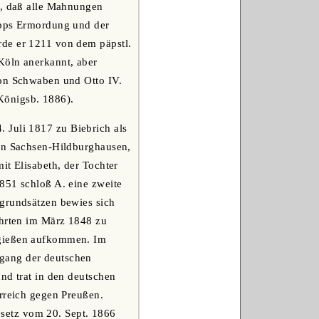
h, daß alle Mahnungen
ipps Ermordung und der
rde er 1211 von dem päpstl.
Köln anerkannt, aber
von Schwaben und Otto IV.
(Königsb. 1886).
 Juli 1817 zu Biebrich als
von Sachsen-Hildburghausen,
it Elisabeth, der Tochter
851 schloß A. eine zweite
sgrundsätzen bewies sich
ührten im März 1848 zu
rgießen aufkommen. Im
gang der deutschen
nd trat in den deutschen
erreich gegen Preußen.
setz vom 20. Sept. 1866