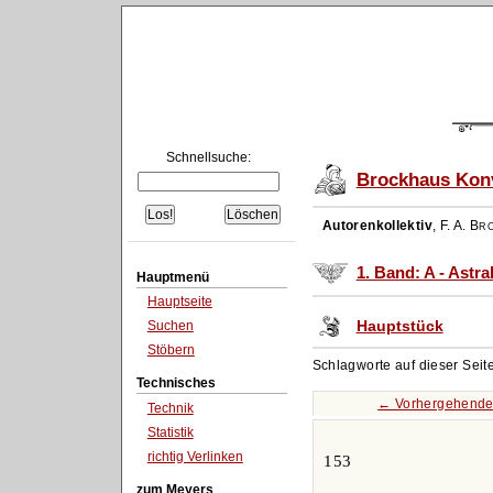
Schnellsuche:
Brockhaus Konv
Autorenkollektiv
,
F. A. Br
1. Band: A - Astr
Hauptmenü
Hauptseite
Hauptstück
Suchen
Stöbern
Schlagworte auf dieser Seit
Technisches
← Vorhergehende
Technik
Statistik
richtig Verlinken
153
zum Meyers