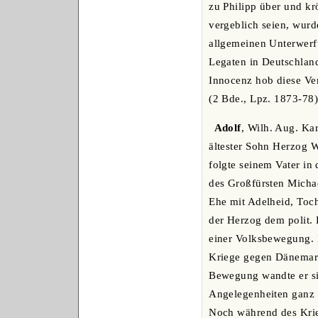
zu Philipp über und kr
vergeblich seien, wur
allgemeinen Unterwerf
Legaten in Deutschland
Innocenz hob diese Ver
(2 Bde., Lpz. 1873-78);
Adolf
, Wilh. Aug. Ka
ältester Sohn Herzog W
folgte seinem Vater in
des Großfürsten Michae
Ehe mit Adelheid, Toch
der Herzog dem polit. 
einer Volksbewegung. 
Kriege gegen Dänemark
Bewegung wandte er sic
Angelegenheiten ganz a
Noch während des Krie