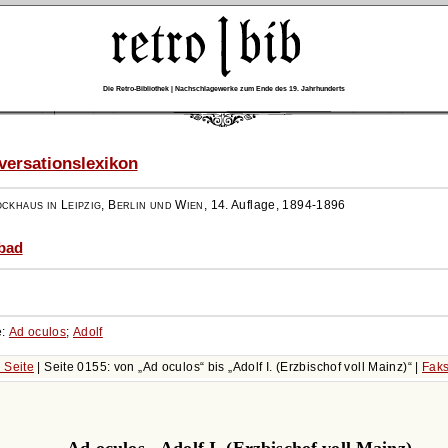
Die Retro-Bibliothek | Nachschlagewerke zum Ende des 19. Jahrhunderts
ersationslexikon
ockhaus in Leipzig, Berlin und Wien
,
14. Auflage, 1894-1896
abad
e:
Ad oculos
;
Adolf
 Seite
| Seite 0155: von
Ad oculos
bis
Adolf I. (Erzbischof voll Mainz)
|
Faks
Ad oculos - Adolf I. (Erzbischof voll Mainz)