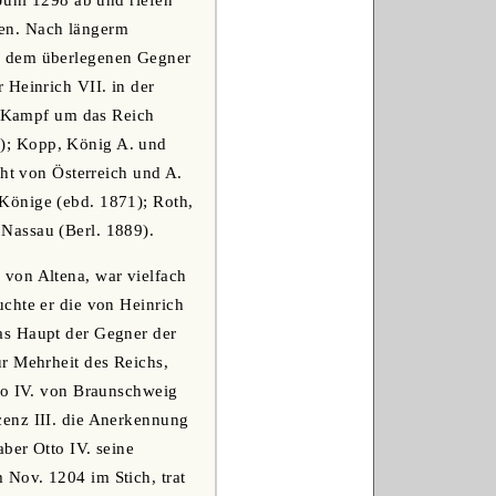
Juni 1298 ab und riefen
men. Nach längerm
s, dem überlegenen Gegner
 Heinrich VII. in der
er Kampf um das Reich
); Kopp, König A. und
cht von Österreich und A.
Könige (ebd. 1871); Roth,
Nassau (Berl. 1889).
von Altena, war vielfach
chte er die von Heinrich
as Haupt der Gegner der
r Mehrheit des Reichs,
tto IV. von Braunschweig
cenz III. die Anerkennung
ber Otto IV. seine
Nov. 1204 im Stich, trat