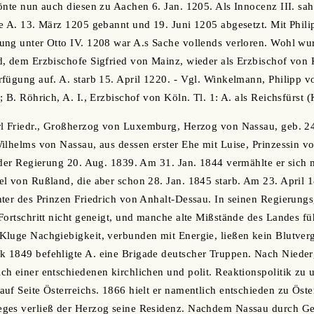
önte nun auch diesen zu Aachen 6. Jan. 1205. Als Innocenz III. sa
de A. 13. März 1205 gebannt und 19. Juni 1205 abgesetzt. Mit Phil
ung unter Otto IV. 1208 war A.s Sache vollends verloren. Wohl wu
, dem Erzbischofe Sigfried von Mainz, wieder als Erzbischof von 
fügung auf. A. starb 15. April 1220. - Vgl. Winkelmann, Philipp 
 B. Röhrich, A. I., Erzbischof von Köln. Tl. 1: A. als Reichsfürst 
rl Friedr., Großherzog von Luxemburg, Herzog von Nassau, geb. 24.
ilhelms von Nassau, aus dessen erster Ehe mit Luise, Prinzessin 
 der Regierung 20. Aug. 1839. Am 31. Jan. 1844 vermählte er sich m
l von Rußland, die aber schon 28. Jan. 1845 starb. Am 23. April 1
ter des Prinzen Friedrich von Anhalt-Dessau. In seinen Regierung
Fortschritt nicht geneigt, und manche alte Mißstände des Landes f
Kluge Nachgiebigkeit, verbunden mit Energie, ließen kein Blutve
 1849 befehligte A. eine Brigade deutscher Truppen. Nach Nieder
h einer entschiedenen kirchlichen und polit. Reaktionspolitik zu u
uf Seite Österreichs. 1866 hielt er namentlich entschieden zu Öst
ges verließ der Herzog seine Residenz. Nachdem Nassau durch Ge