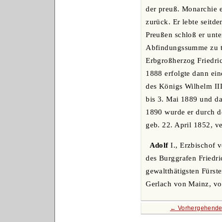
der preuß. Monarchie e
zurück. Er lebte seitde
Preußen schloß er unte
Abfindungssumme zu te
Erbgroßherzog Friedri
1888 erfolgte dann ei
des Königs Wilhelm II
bis 3. Mai 1889 und d
1890 wurde er durch d
geb. 22. April 1852, v
Adolf
I., Erzbischof 
des Burggrafen Friedri
gewaltthätigsten Fürst
Gerlach von Mainz, v
← Vorhergehende