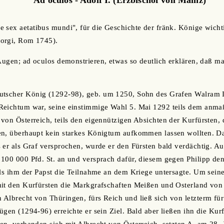
 sex aetatibus mundi", für die Geschichte der fränk. Könige wich
orgi, Rom 1745).
 Augen; ad oculos demonstrieren, etwas so deutlich erklären, daß m
tscher König (1292-98), geb. um 1250, Sohn des Grafen Walram I
Reichtum war, seine einstimmige Wahl 5. Mai 1292 teils dem anma
von Österreich, teils den eigennützigen Absichten der Kurfürsten,
n, überhaupt kein starkes Königtum aufkommen lassen wollten. Da 
 er als Graf versprochen, wurde er den Fürsten bald verdächtig. 
100 000 Pfd. St. an und versprach dafür, diesem gegen Philipp de
als ihm der Papst die Teilnahme an dem Kriege untersagte. Um seine
mit den Kurfürsten die Markgrafschaften Meißen und Osterland von
Albrecht von Thüringen, fürs Reich und ließ sich von letzterm fü
ügen (1294-96) erreichte er sein Ziel. Bald aber ließen ihn die Kur