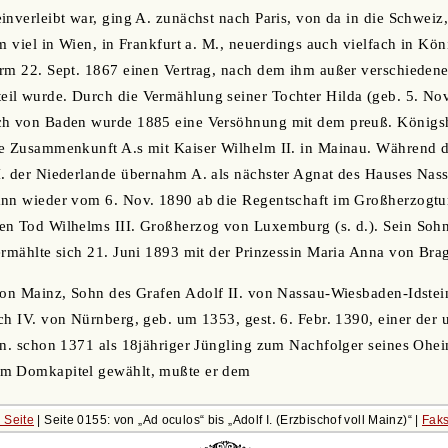
inverleibt war, ging A. zunächst nach Paris, von da in die Schweiz,
m viel in Wien, in Frankfurt a. M., neuerdings auch vielfach in Kö
rm 22. Sept. 1867 einen Vertrag, nach dem ihm außer verschiedene
il wurde. Durch die Vermählung seiner Tochter Hilda (geb. 5. No
ch von Baden wurde 1885 eine Versöhnung mit dem preuß. Königsh
ne Zusammenkunft A.s mit Kaiser Wilhelm II. in Mainau. Während 
I. der Niederlande übernahm A. als nächster Agnat des Hauses Nas
ann wieder vom 6. Nov. 1890 ab die Regentschaft im Großherzogt
en Tod Wilhelms III. Großherzog von Luxemburg (s. d.). Sein Soh
ermählte sich 21. Juni 1893 mit der Prinzessin Maria Anna von Bra
von Mainz, Sohn des Grafen Adolf II. von Nassau-Wiesbaden-Idstei
ch IV. von Nürnberg, geb. um 1353, gest. 6. Febr. 1390, einer der 
en. schon 1371 als 18jähriger Jüngling zum Nachfolger seines Ohei
om Domkapitel gewählt, mußte er dem
 Seite
| Seite 0155: von
Ad oculos
bis
Adolf I. (Erzbischof voll Mainz)
|
Faks