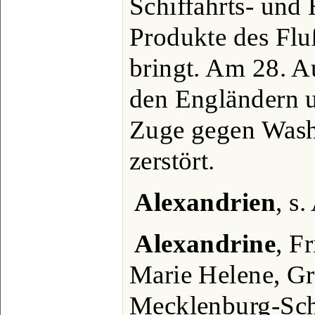
Schiffahrts- und 
Produkte des Flu
bringt. Am 28. A
den Engländern 
Zuge gegen Wash
zerstört.
Alexandrien
, s
Alexandrine
, F
Marie Helene, G
Mecklenburg-Sch