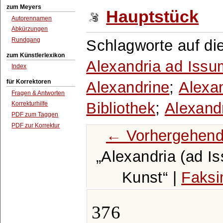
zum Meyers
Hauptstück
Autorennamen
Abkürzungen
Rundgang
Schlagworte auf di
zum Künstlerlexikon
Alexandria ad Issu
Index
für Korrektoren
Alexandrine
;
Alexan
Fragen & Antworten
Bibliothek
;
Alexand
Korrekturhilfe
PDF zum Taggen
PDF zur Korrektur
← Vorhergehend
Alexandria (ad I
Kunst
|
Faksi
376