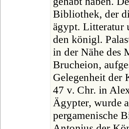
gehabt haben. Der
Bibliothek, der d
ägypt. Litteratur
den königl. Pala
in der Nähe des 
Brucheion, aufges
Gelegenheit der
47 v. Chr. in Ale
Ägypter, wurde a
pergamenische Bi
Antonius der Kön