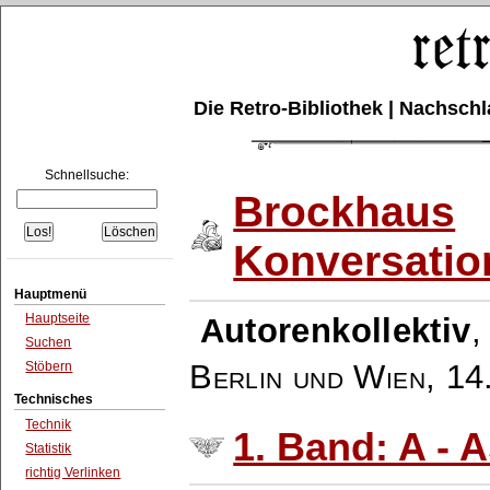
Die Retro-Bibliothek | Nachsc
Schnellsuche:
Brockhaus
Konversatio
Hauptmenü
Hauptseite
Autorenkollektiv
Suchen
Berlin und Wien
,
14
Stöbern
Technisches
Technik
1. Band: A - 
Statistik
richtig Verlinken