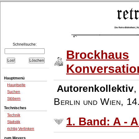
Die Retro-Bibliothek |
Schnellsuche:
Brockhaus
Konversatio
Hauptmenü
Hauptseite
Autorenkollektiv
Suchen
Berlin und Wien
,
14
Stöbern
Technisches
Technik
1. Band: A - 
Statistik
richtig Verlinken
zum Meyers