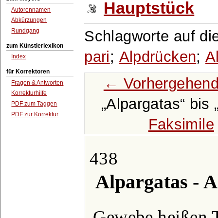
Hauptstück
Autorennamen
Abkürzungen
Rundgang
Schlagworte auf di
zum Künstlerlexikon
pari
;
Alpdrücken
;
A
Index
für Korrektoren
← Vorhergehend
Fragen & Antworten
Korrekturhilfe
Alpargatas
bis
PDF zum Taggen
PDF zur Korrektur
Faksimile
438
Alpargatas - 
Gewebe heißen T