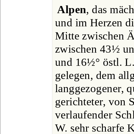
Alpen
, das mäch
und im Herzen die
Mitte zwischen 
zwischen 43½ und
und 16½° östl. L
gelegen, dem all
langgezogener, q
gerichteter, von 
verlaufender Sch
W. sehr scharfe