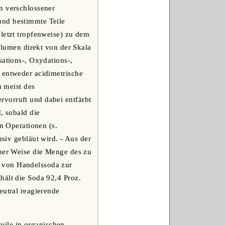
n verschlossener
und bestimmte Teile
uletzt tropfenweise) zu dem
Volumen direkt von der Skala
sations-, Oxydations-,
 entweder acidimetrische
h meist des
vorruft und dabei entfärbt
, sobald die
en Operationen (s.
nsiv gebläut wird. - Aus der
cher Weise die Menge des zu
g von Handelssoda zur
hält die Soda 92,4 Proz.
eutral reagierende
eile in organischen