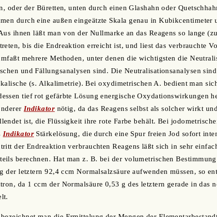
en, oder der Büretten, unten durch einen Glashahn oder Quetschhah
umen durch eine außen eingeätzte Skala genau in Kubikcentimeter 
. Aus ihnen läßt man von der Nullmarke an das Reagens so lange (z
reten, bis die Endreaktion erreicht ist, und liest das verbrauchte 
 umfaßt mehrere Methoden, unter denen die wichtigsten die Neutrali
schen und Fällungsanalysen sind. Die Neutralisationsanalysen sind
lkalische (s. Alkalimetrie). Bei oxydimetrischen A. bedient man sic
ssen tief rot gefärbte Lösung energische Oxydationswirkungen her
sonderer
Indikator
nötig, da das Reagens selbst als solcher wirkt und
endet ist, die Flüssigkeit ihre rote Farbe behält. Bei jodometrisch
s
Indikator
Stärkelösung, die durch eine Spur freien Jod sofort inte
ritt der Endreaktion verbrauchten Reagens läßt sich in sehr einfa
eils berechnen. Hat man z. B. bei der volumetrischen Bestimmun
 g der letztern 92,4 ccm Normalsalzsäure aufwenden müssen, so ent
tron, da 1 ccm der Normalsäure 0,53 g des letztern gerade in das n
lt.
 bezeichnet man die Ermittelung der Mengen der Elementarbestandt