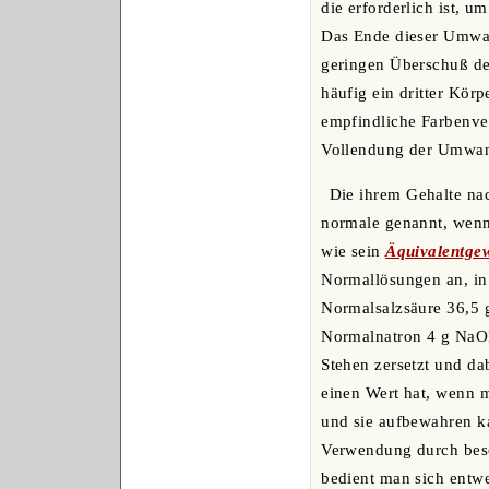
die erforderlich ist,
Das Ende dieser Umwan
geringen Überschuß de
häufig ein dritter Körp
empfindliche Farbenver
Vollendung der Umwand
Die ihrem Gehalte na
normale genannt, wenn
wie sein
Äquivalentgew
Normallösungen an, in d
Normalsalzsäure 36,5
Normalnatron 4 g NaOH
Stehen zersetzt und da
einen Wert hat, wenn m
und sie aufbewahren k
Verwendung durch beso
bedient man sich entwe