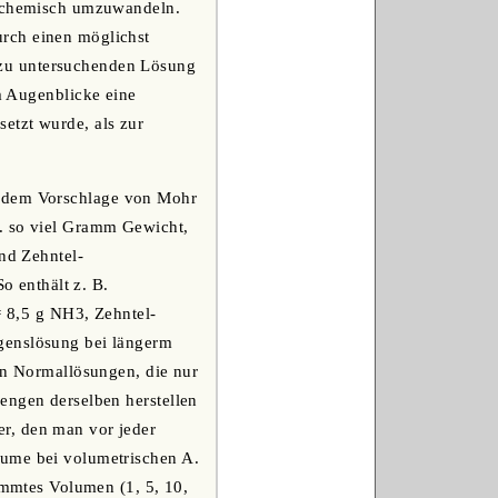
se chemisch umzuwandeln.
urch einen möglichst
 zu untersuchenden Lösung
m Augenblicke eine
etzt wurde, als zur
h dem Vorschlage von Mohr
h. so viel Gramm Gewicht,
und Zehntel-
o enthält z. B.
 8,5 g NH3, Zehntel-
genslösung bei längerm
hen Normallösungen, die nur
engen derselben herstellen
r, den man vor jeder
lume bei volumetrischen A.
timmtes Volumen (1, 5, 10,