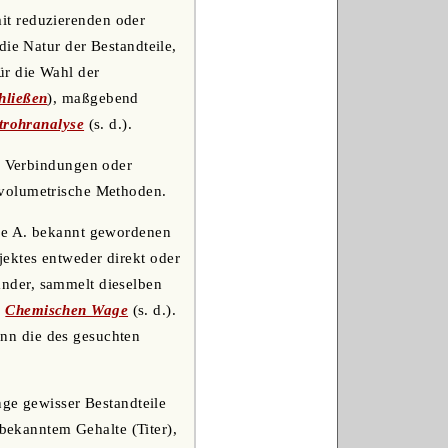
it reduzierenden oder
die Natur der Bestandteile,
ür die Wahl der
hließen
), maßgebend
trohranalyse
(s. d.).
m. Verbindungen oder
 volumetrische Methoden.
ive A. bekannt gewordenen
ektes entweder direkt oder
nder, sammelt dieselben
r
Chemischen Wage
(s. d.).
nn die des gesuchten
nge gewisser Bestandteile
ekanntem Gehalte (Titer),