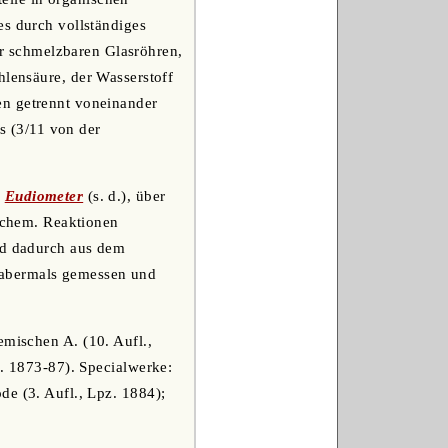
es durch vollständiges
r schmelzbaren Glasröhren,
hlensäure, der Wasserstoff
en getrennt voneinander
 (3/11 von der
,
Eudiometer
(s. d.), über
chem. Reaktionen
und dadurch aus dem
 abermals gemessen und
emischen A. (10. Aufl.,
d. 1873-87). Specialwerke:
de (3. Aufl., Lpz. 1884);