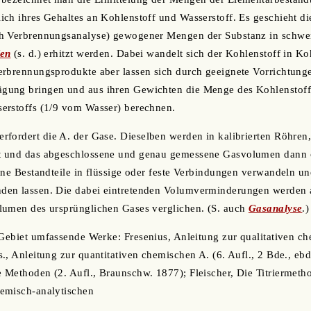
ch ihres Gehaltes an Kohlenstoff und Wasserstoff. Es geschieht di
h Verbrennungsanalyse) gewogener Mengen der Substanz in schwe
fen
(s. d.) erhitzt werden. Dabei wandelt sich der Kohlenstoff in Ko
erbrennungsprodukte aber lassen sich durch geeignete Vorrichtung
ung bringen und aus ihren Gewichten die Menge des Kohlenstoffs
erstoffs (1/9 vom Wasser) berechnen.
fordert die A. der Gase. Dieselben werden in kalibrierten Röhren
t und das abgeschlossene und genau gemessene Gasvolumen dann 
lne Bestandteile in flüssige oder feste Verbindungen verwandeln 
den lassen. Die dabei eintretenden Volumverminderungen werden
lumen des ursprünglichen Gases verglichen. (S. auch
Gasanalyse
.)
 Gebiet umfassende Werke: Fresenius, Anleitung zur qualitativen ch
., Anleitung zur quantitativen chemischen A. (6. Aufl., 2 Bde., eb
Methoden (2. Aufl., Braunschw. 1877); Fleischer, Die Titriermetho
emisch-analytischen