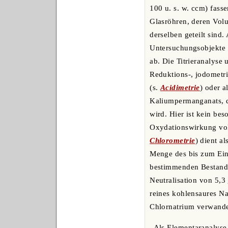
100 u. s. w. ccm) fass
Glasröhren, deren Vol
derselben geteilt sind
Untersuchungsobjekte t
ab. Die Titrieranalyse
Reduktions-, jodometri
(s.
Acidimetrie
) oder a
Kaliumpermanganats, de
wird. Hier ist kein be
Oxydationswirkung voll
Chlorometrie
) dient al
Menge des bis zum Eint
bestimmenden Bestandt
Neutralisation von 5,3
reines kohlensaures Na
Chlornatrium verwande
Als Elementaranalyse