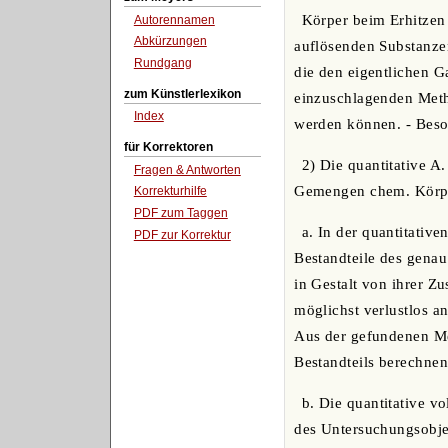
Körper beim Erhitzen
Autorennamen
Abkürzungen
auflösenden Substanzen
Rundgang
die den eigentlichen G
zum Künstlerlexikon
einzuschlagenden Meth
Index
werden können. - Beson
für Korrektoren
2) Die quantitative A
Fragen & Antworten
Gemengen chem. Körper
Korrekturhilfe
PDF zum Taggen
a. In der quantitativ
PDF zur Korrektur
Bestandteile des gena
in Gestalt von ihrer 
möglichst verlustlos 
Aus der gefundenen Me
Bestandteils berechnen
b. Die quantitative v
des Untersuchungsobje