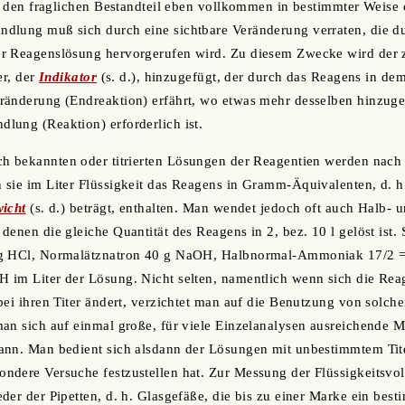
 um den fraglichen Bestandteil eben vollkommen in bestimmter Wei
dlung muß sich durch eine sichtbare Veränderung verraten, die d
r Reagenslösung hervorgerufen wird. Zu diesem Zwecke wird der
er, der
Indikator
(s. d.), hinzugefügt, der durch das Reagens in de
änderung (Endreaktion) erfährt, wo etwas mehr desselben hinzuges
lung (Reaktion) erforderlich ist.
ch bekannten oder titrierten Lösungen der Reagentien werden nac
 sie im Liter Flüssigkeit das Reagens in Gramm-Äquivalenten, d. 
icht
(s. d.) beträgt, enthalten. Man wendet jedoch oft auch Halb- 
enen die gleiche Quantität des Reagens in 2, bez. 10 l gelöst ist. S
 g HCl, Normalätznatron 40 g NaOH, Halbnormal-Ammoniak 17/2 =
 im Liter der Lösung. Nicht selten, namentlich wenn sich die Rea
bei ihren Titer ändert, verzichtet man auf die Benutzung von solc
an sich auf einmal große, für viele Einzelanalysen ausreichende M
ann. Man bedient sich alsdann der Lösungen mit unbestimmtem Tite
ndere Versuche festzustellen hat. Zur Messung der Flüssigkeitsvo
der der Pipetten, d. h. Glasgefäße, die bis zu einer Marke ein bes