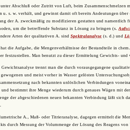
 unter Abschluß oder Zutritt von Luft, beim Zusammenschmelzen m
 u. s. w. verhält, und gewinnt damit oft bereits Andeutungen über 
ang der A. zweckmäßig zu modifizieren gestatten und namentlich f
oden, um die betreffende Substanz in Lösung zu bringen (s.
Aufsc
dere Arten der qualitativen A. sind
Spektralanalyse
(s. d.) und
Lö
. hat die Aufgabe, die Mengenverhältnisse der Bestandteile in che
 festzustellen. Man benutzt zu dieser Ermittelung Gewichts- und
en Gewichtsanalyse trennt man die durch vorausgegangene qualitat
u gewogenen und meist vorher in Wasser gelösten Untersuchungsobj
Zusammensetzung nach bekannten unlöslichen Verbindungen voneina
an und bestimmt ihre Menge wiederum durch genaues Wägen mit de
nge der abgeschiedenen neuen bekannten Verbindung läßt sich da
.
olumetrische A., Maß- oder Titrieranalyse, dagegen ermittelt die Me
kts durch Messung der Volummenge der Lösung des Reagens von b