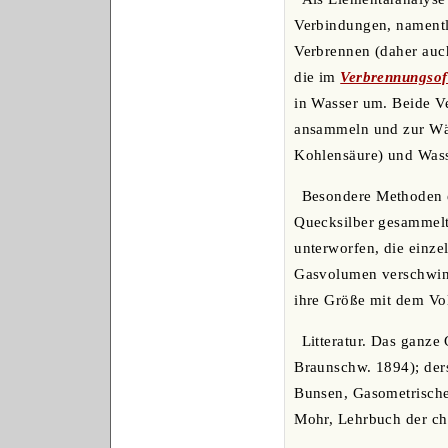
Verbindungen, namentli
Verbrennen (daher auc
die im
Verbrennungso
in Wasser um. Beide V
ansammeln und zur Wäg
Kohlensäure) und Wass
Besondere Methoden er
Quecksilber gesammel
unterworfen, die einze
Gasvolumen verschwin
ihre Größe mit dem Vo
Litteratur. Das ganze
Braunschw. 1894); ders
Bunsen, Gasometrische 
Mohr, Lehrbuch der ch