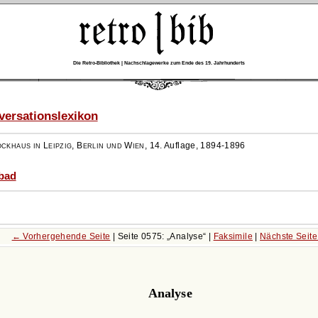
Die Retro-Bibliothek | Nachschlagewerke zum Ende des 19. Jahrhunderts
ersationslexikon
ockhaus in Leipzig, Berlin und Wien
,
14. Auflage, 1894-1896
abad
← Vorhergehende Seite
| Seite 0575:
Analyse
|
Faksimile
|
Nächste Seit
Analyse