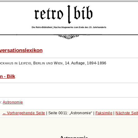
Die Retro-Bibliothek | Nachschlagewerke zum Ende des 19. Jahrhunderts
ersationslexikon
ockhaus in Leipzig, Berlin und Wien
,
14. Auflage, 1894-1896
n - Bilk
e:
Astronomie
← Vorhergehende Seite
| Seite 0011:
Astronomie
|
Faksimile
|
Nächste Sei
Astronomie