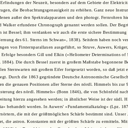
 Erfindungen der Neuzeit, besonders auf dem Gebiete der Elektrici
tragen, die Beobachtungsgenauigkeit zu erhöhen. Ganz neue Instru
nen außer den Spektralapparaten und den photogr. Fernrohren hie
 Walker erfundene Chronograph genannt werden sollen. Der Begr
st Bessel; ihm verdanken wir auch die erste sichere Bestimmung e
ernung des 61. Sterns im Schwan», 1838). Seitdem haben noch ve
en von Firsternparallaxen ausgeführt, so Struve, Auwers, Krüge
Erfolge besonders Gill und Elkin («Heliometer Determinations of St
 1884). Die durch Bessel zuerst in großem Maßstabe begonnene 
ielen Sternwarten mit großem Eifer fortgesetzt worden, so daß jetzt
liegt. Durch die 1863 gegründete Deutsche Astronomische Gesellsc
n die genauen Positionen aller Sterne des nördl. Himmels bis zur
terung des nördl. Himmels» (Bonn 1846), die von Schönfeld nach 
eitung hierzu angesehen werden; in ähnlicher Weise ist der südl.
ia» behandelt worden. In Auwers' «Fundamentalkatalog» (Lpz. 1879
rnörtern, die mit der größtmöglichen Schärfe bestimmt sind. Unser 
et, die astron. Konstanten mit der größten Schärfe zu ermitteln. M