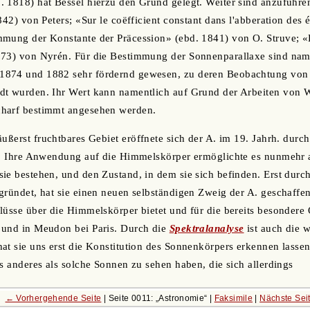
. 1818) hat Bessel hierzu den Grund gelegt. Weiter sind anzuführ
842) von Peters; «Sur le coëfficient constant dans l'abberation des 
mmung der Konstante der Präcession» (ebd. 1841) von O. Struve; 
873) von Nyrén. Für die Bestimmung der Sonnenparallaxe sind name
874 und 1882 sehr fördernd gewesen, zu deren Beobachtung von a
dt wurden. Ihr Wert kann namentlich auf Grund der Arbeiten vo
harf bestimmt angesehen werden.
äußerst fruchtbares Gebiet eröffnete sich der A. im 19. Jahrh. durc
). Ihre Anwendung auf die Himmelskörper ermöglichte es nunmehr a
ie bestehen, und den Zustand, in dem sie sich befinden. Erst dur
gründet, hat sie einen neuen selbständigen Zweig der A. geschaffen,
lüsse über die Himmelskörper bietet und für die bereits besondere
 und in Meudon bei Paris. Durch die
Spektralanalyse
ist auch die 
at sie uns erst die Konstitution des Sonnenkörpers erkennen lasse
ts anderes als solche Sonnen zu sehen haben, die sich allerdings
← Vorhergehende Seite
| Seite 0011:
Astronomie
|
Faksimile
|
Nächste Sei