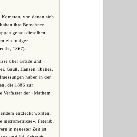
ie Kometen, von denen sich
 haben ihre Berechner
nuppen genau dieselben
n ein inniger
enti», 1867).
isse über Größe und
yer, Gauß, Hansen, Ibañez.
rdmessungen haben in der
en, die 1886 zur
le Verfasser der «Mathem.
 seitdem entdeckt worden.
e micrometricae», Petersb.
rn in neuester Zeit ist