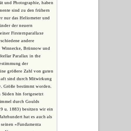
tät und Photographie, haben
mente sind zu den frühern
r nur das Heliometer und
ünder der neuern
iner Firsternparallaxe
rschiedene andere
r, Winnecke, Brünnow und
ellar Parallax in the
Bestimmung der
 eine größere Zahl von guten
haft sind durch Mitwirkung
 9. Größe bestimmt worden.
Süden hin fortgesetzt
 Himmel durch Goulds
 u. 1883) besitzen wir ein
Jahrhundert hat es auch als
it seinen «Fundamenta