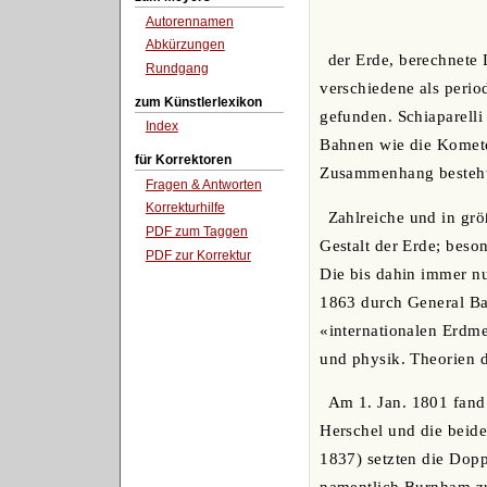
Autorennamen
Abkürzungen
der Erde, berechnete 
Rundgang
verschiedene als perio
zum Künstlerlexikon
gefunden. Schiaparelli
Index
Bahnen wie die Komete
für Korrektoren
Zusammenhang besteht («
Fragen & Antworten
Korrekturhilfe
Zahlreiche und in gr
PDF zum Taggen
Gestalt der Erde; beso
PDF zur Korrektur
Die bis dahin immer n
1863 durch General Ba
«internationalen Erdme
und physik. Theorien d
Am 1. Jan. 1801 fand 
Herschel und die beide
1837) setzten die Dopp