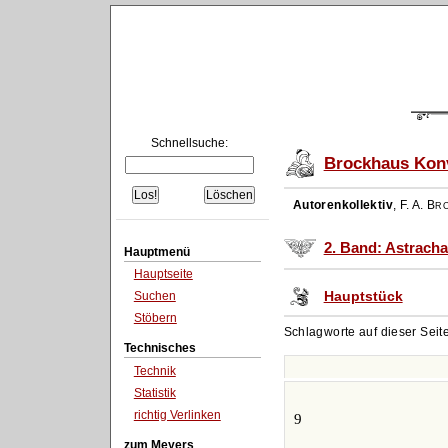
Schnellsuche:
Brockhaus Konv
Autorenkollektiv
,
F. A. Br
2. Band: Astracha
Hauptmenü
Hauptseite
Hauptstück
Suchen
Stöbern
Schlagworte auf dieser Seit
Technisches
Technik
Statistik
richtig Verlinken
9
zum Meyers