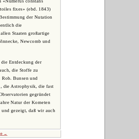
en «Numerus constans
étoiles fixes» (ebd. 1843)
«Bestimmung der Nutation
ntlich die
llen Staaten großartige
n Winnecke, Newcomb und
h die Entdeckung der
uch, die Stoffe zu
ch Rob. Bunsen und
 die Astrophysik, die fast
 Observatorien gegründet
wahre Natur der Kometen
n und gezeigt, daß wir auch
te →