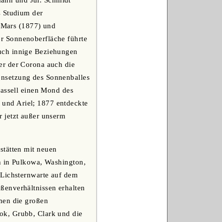
ann und Jul. Schmidt
s Studium der
r Mars (1877) und
r Sonnenoberfläche führte
uch innige Beziehungen
er der Corona auch die
ensetzung des Sonnenballes
Lassell einen Mond des
und Ariel; 1877 entdeckte
 jetzt außer unserm
stätten mit neuen
h in Pulkowa, Washington,
 Lichsternwarte auf dem
ßenverhältnissen erhalten
men die großen
ok, Grubb, Clark und die