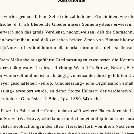
Leverrier genaue Tafeln. Selbst die zahlreichen Planetoiden, wie d
dische, d. h. als bleibende Glieder unsers Sonnensystems erwiesen,
 erwarb sich das große Verdienst, nachzuweisen, daß die Sternsch
n beschreiben, und daß zwischen beiden Arten von Himmelskörper
Note e riflessioni intorno alla teoria astronomica delle stelle cad
ößtem Maßstabe ausgeführte Gradmessungen erweiterten die Kenntn
nders thätig waren in dieser Richtung W. und O. Struve, Bessel, Ba
ur vereinzelt und meist unabhängig voneinander durchgeführten E
eyer geschaffenen «europ. Gradmessung» eine Organisation erhalt
ssung» erweitert wurde, an deren Spitze Helmert, der verdienstvol
er höhern Geodäsie» l2 Bde., Lpz. 1880-84) steht.
Piazzi in Palermo die Ceres; nabezu 400 weitere Planetoiden sind
n Struve (W. Struve, «Stellarum duplicium et multiplicium mensura
elsternbeobachtungen des ältern Herschel fort; von ihren Nacheifere