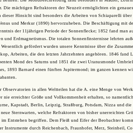
 nennen. Die Mondbeschreibung fand besonders in Mädler, Lohrm
r. Die mächtigen Refraktoren der Neuzeit ermöglichten ein genaue
n dieser Hinsicht sind besonders die Arbeiten von Schiaparelli übe
Venus und Merkur (1890) hervorzuheben. Die Beschäftigung mit de
nntnis der 11jährigen Periode der Sonnenflecke; 1852 fand man a
n und Erdmagnetismus. Die totalen Sonnenfinsternisse lehrten auß
 Wesentlich gefördert wurden unsere Kenntnisse über die Zusamm
skop, Arbeiten, die den letzten Jahrzehnten angehören. 1846 fand 
benten Mond des Saturns und 1851 die zwei Uranusmonde Umbriel 
rs, 1893 Barnard einen fünften Jupitermond; im ganzen kennen wir
abanten.
Observatorien in allen Weltteilen hat die A. eine Menge von Werk
r nie erreichter Größe und Vollkommenheit erhalten, so namentlic
ne, Kapstadt, Berlin, Leipzig, Straßburg, Potsdam, Nizza und die
neue Sternwarten, welche Refraktoren von bisher unerreichten Grö
a im Entstehen begriffen. Dem Fleiß und Eifer der Beobachter kom
 Instrumente durch Reichenbach, Fraunhofer, Merz, Steinheil, Co