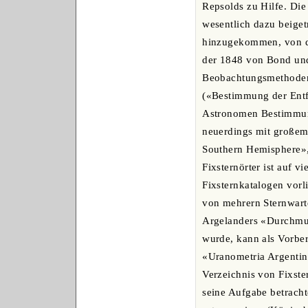
Repsolds zu Hilfe. Die
wesentlich dazu beige
hinzugekommen, von de
der 1848 von Bond und
Beobachtungsmethoden i
(«Bestimmung der Entf
Astronomen Bestimmung
neuerdings mit großem 
Southern Hemisphere»,
Fixsternörter ist auf v
Fixsternkatalogen vor
von mehrern Sternwarte
Argelanders «Durchmus
wurde, kann als Vorber
«Uranometria Argentin
Verzeichnis von Fixste
seine Aufgabe betracht