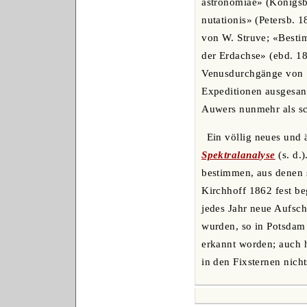
astronomiae» (Königsb
nutationis» (Petersb. 1
von W. Struve; «Besti
der Erdachse» (ebd. 1
Venusdurchgänge von 1
Expeditionen ausgesan
Auwers nunmehr als sc
Ein völlig neues und 
Spektralanalyse
(s. d.
bestimmen, aus denen s
Kirchhoff 1862 fest be
jedes Jahr neue Aufsch
wurden, so in Potsdam
erkannt worden; auch h
in den Fixsternen nich