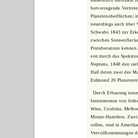
namentlich Burnham zu
hervorragende Vertrete
Planetenoberflächen; i
neuerdings auch über 
Schwabe 1843 zur Erke
zwischen Sonnenflecke
Protuberanzen kennen.
erst durch das Spektro
Neptuns, 1848 den sie
Hall deren zwei des Ma
Erdmond 20 Planetentr
Durch Erbauung neuer 
Instrumenten von frühe
Wien, Cordoba, Melbour
Mount-Hamilton. Zwei 
sollen, sind in Amerik
Vervollkommnungen der