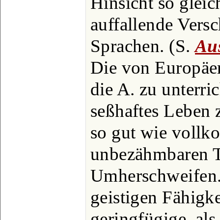
Hinsicht so glei
auffallende Versc
Sprachen. (S.
Aus
Die von Europäe
die A. zu unterri
seßhaftes Leben 
so gut wie voll
unbezähmbaren T
Umherschweifen.
geistigen Fähigk
geringfügige, al