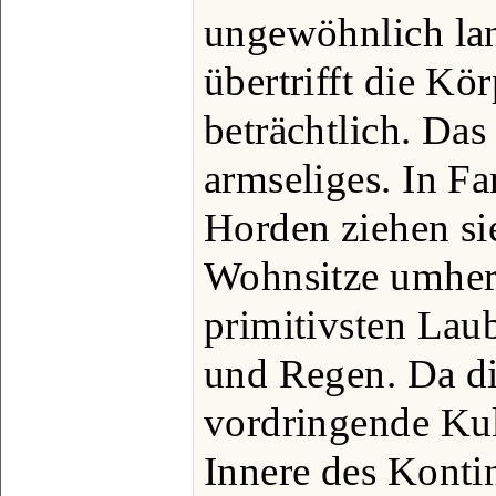
ungewöhnlich lan
übertrifft die Kö
beträchtlich. Das
armseliges. In Fa
Horden ziehen si
Wohnsitze umher
primitivsten Lau
und Regen. Da d
vordringende Kult
Innere des Kontin