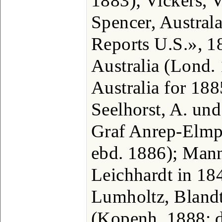
1883); Vickers, V
Spencer, Australa
Reports U.S.», 1
Australia (Lond.
Australia for 188
Seelhorst, A. un
Graf Anrep-Elmpt
ebd. 1886); Mann
Leichhardt in 18
Lumholtz, Bland
(Kopenh. 1888; de