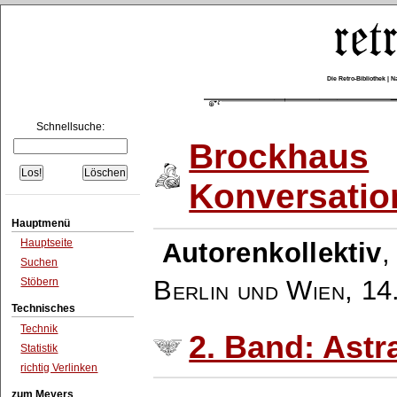
Die Retro-Bibliothek |
Schnellsuche:
Brockhaus
Konversatio
Hauptmenü
Hauptseite
Autorenkollektiv
Suchen
Berlin und Wien
,
14
Stöbern
Technisches
Technik
2. Band: Astr
Statistik
richtig Verlinken
zum Meyers