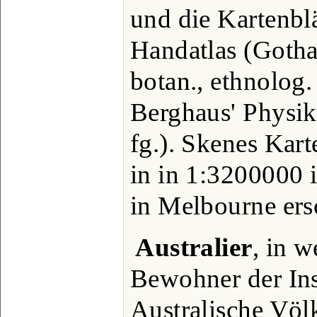
und die Kartenblä
Handatlas (Gotha
botan., ethnolog.
Berghaus' Physik
fg.). Skenes Kart
in in 1:3200000 
in Melbourne ers
Australier
, in w
Bewohner der Inse
Australische Völ