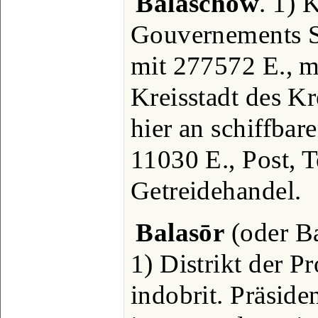
Balaschów
. 1) 
Gouvernements S
mit 277572 E., m
Kreisstadt des Kr
hier an schiffbar
11030 E., Post, T
Getreidehandel.
Balasōr
(oder Ba
1) Distrikt der P
indobrit. Präside