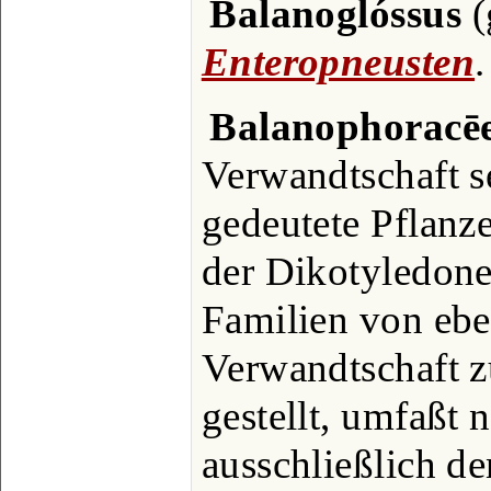
Balanoglóssus
(
Enteropneusten
.
Balanophoracē
Verwandtschaft s
gedeutete Pflanz
der Dikotyledone
Familien von eben
Verwandtschaft 
gestellt, umfaßt 
ausschließlich d