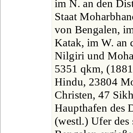
im N. an den Dis
Staat Moharbhand
von Bengalen, im
Katak, im W. an 
Nilgiri und Moha
5351 qkm, (1881
Hindu, 23804 M
Christen, 47 Sikh
Haupthafen des D
(westl.) Ufer des