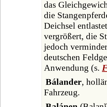
das Gleichgewich
die Stangenpferd
Deichsel entlaste
vergrößert, die S
jedoch vermindert
deutschen Feldge
Anwendung (s.
F
Bálander
, hollä
Fahrzeug.
Balánen
(Balanĭ