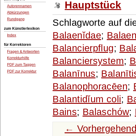
Hauptstück
Autorennamen
Abkürzungen
Rundgang
Schlagworte auf di
zum Künstlerlexikon
Balaenĭdae
;
Balaen
Index
für Korrektoren
Balancierpflug
;
Bal
Fragen & Antworten
Balanciersystem
;
B
Korrekturhilfe
PDF zum Taggen
Balanīnus
;
Balanīti
PDF zur Korrektur
Balanophoracēen
;
Balantidĭum coli
;
B
Bains
;
Balaschów
;
← Vorhergehend