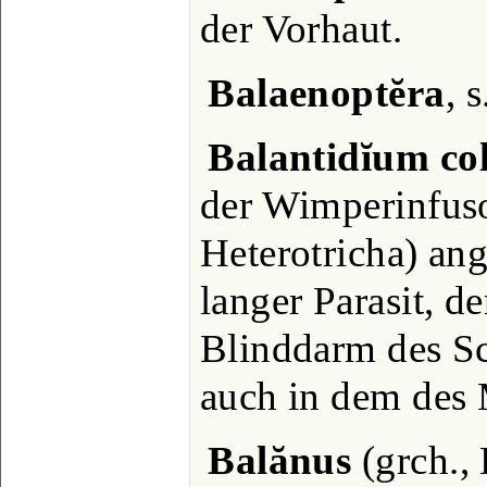
der Vorhaut.
Balaenoptĕra
, 
Balantidĭum col
der Wimperinfus
Heterotricha) an
langer Parasit, d
Blinddarm des Sc
auch in dem des 
Balănus
(grch., 