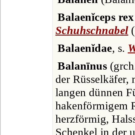
Balaenĭceps rex
Schuhschnabel
(
Balaenĭdae
, s.
W
Balanīnus
(grch
der Rüsselkäfer,
langen dünnen F
hakenförmigem R
herzförmig, Halss
Schenkel in der u