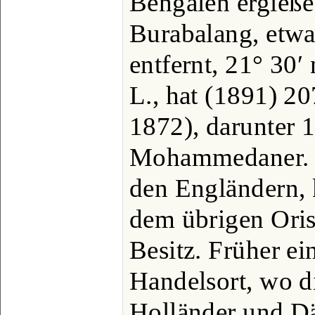
Bengalen ergieß
Burabalang, etw
entfernt, 21° 30′ 
L., hat (1891) 2
1872), darunter
Mohammedaner. 
den Engländern, 
dem übrigen Oriss
Besitz. Früher ei
Handelsort, wo d
Holländer und Dä