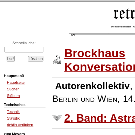
Die Retro-Bibliothek |
Schnellsuche:
Brockhaus
Konversatio
Hauptmenü
Hauptseite
Autorenkollektiv
Suchen
Berlin und Wien
,
14
Stöbern
Technisches
Technik
2. Band: Astr
Statistik
richtig Verlinken
zum Meyers