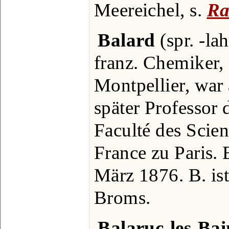
Meereichel, s.
Ra
Balard
(spr. -la
franz. Chemiker, 
Montpellier, war
später Professor
Faculté des Scie
France zu Paris. 
März 1876. B. is
Broms.
Balaruc-les-Bai