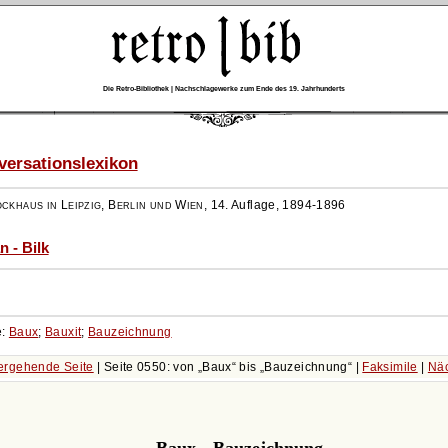
Die Retro-Bibliothek | Nachschlagewerke zum Ende des 19. Jahrhunderts
ersationslexikon
ockhaus in Leipzig, Berlin und Wien
,
14. Auflage, 1894-1896
n - Bilk
e:
Baux
;
Bauxit
;
Bauzeichnung
ergehende Seite
| Seite 0550: von
Baux
bis
Bauzeichnung
|
Faksimile
|
Näc
Baux - Bauzeichnung