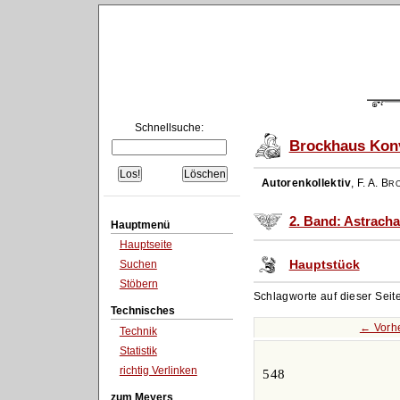
Schnellsuche:
Brockhaus Konv
Autorenkollektiv
,
F. A. Br
2. Band: Astracha
Hauptmenü
Hauptseite
Hauptstück
Suchen
Stöbern
Schlagworte auf dieser Seit
Technisches
← Vorh
Technik
Statistik
richtig Verlinken
548
zum Meyers