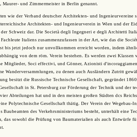
, Maurer- und Zimmermeister in Berlin genannt.
en wie der Verband deutscher Architekten- und Ingenieurvereine s
erreichische Architekten- und Ingenieurverein in Wien und der Ei
der Schweiz dar. Die Società degli Ingegneri e degli Architetti Ital
 Fachleute Italiens zusammenzufassen in der Art, wie das die Sociét
 ist bis jetzt jedoch nur unvollkommen erreicht worden, indem ähnli
nabhängig von dem röm. Verein bestehen. Es werden zwei Klassen 
e Mitglieder, Soci effectivi, und Gönner, Azionisti d'incoraggiament
me Wanderversammlungen, zu denen auch Ausländern Zutritt gewäh
ung besitzt die Russische Technische Gesellschaft, gegründet 1860,
esellschaft in St. Petersburg zur Förderung der Technik und der t
 vier Abteilungen hat und in den meisten großen Städten dcs Reichs
 eine Polytechnische Gesellschaft thätig. Der Verein der Wegebau-I
s Baubeamten des Verkehrsministeriums besteht, unterhält eine Te
, das sowohl die Prüfung von Baumaterialien als auch Entwürfe für
t.