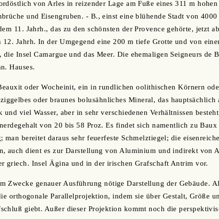
rdöstlich von Arles in reizender Lage am Fuße eines 311 m hohen 
brüche und Eisengruben. - B., einst eine blühende Stadt von 4000 
dem 11. Jahrh., das zu den schönsten der Provence gehörte, jetzt ab
12. Jahrh. In der Umgegend eine 200 m tiefe Grotte und von einem
, die Insel Camargue und das Meer. Die ehemaligen Seigneurs de B
an. Hauses.
 Beauxit oder Wocheinit, ein in rundlichen oolithischen Körnern ode
ggelbes oder braunes bolusähnliches Mineral, das hauptsächlich 
k und viel Wasser, aber in sehr verschiedenen Verhältnissen besteh
nerdegehalt von 20 bis 58 Proz. Es findet sich namentlich zu Baux 
; man bereitet daraus sehr feuerfeste Schmelztiegel; die eisenreic
n, auch dient es zur Darstellung von Aluminium und indirekt von
griech. Insel Ägina und in der irischen Grafschaft Antrim vor.
zum Zwecke genauer Ausführung nötige Darstellung der Gebäude. A
die orthogonale Parallelprojektion, indem sie über Gestalt, Größe
chluß giebt. Außer dieser Projektion kommt noch die perspektivis