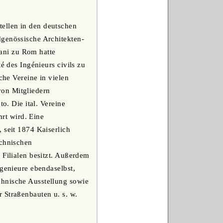
tellen in den deutschen
dgenössische Architekten-
iani zu Rom hatte
é des Ingénieurs civils zu
che Vereine in vielen
von Mitgliedern
o. Die ital. Vereine
rt wird. Eine
 seit 1874 Kaiserlich
echnischen
 Filialen besitzt. Außerdem
ngenieure ebendaselbst,
chnische Ausstellung sowie
 Straßenbauten u. s. w.