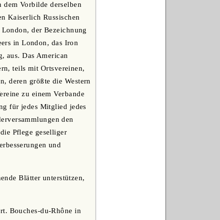
h dem Vorbilde derselben
en Kaiserlich Russischen
in London, der Bezeichnung
eers in London, das Iron
ng, aus. Das American
rn, teils mit Ortsvereinen,
n, deren größte die Western
Vereine zu einem Verbande
g für jedes Mitglied jedes
nderversammlungen den
ie Pflege geselliger
Verbesserungen und
hende Blätter unterstützen,
part. Bouches-du-Rhône in