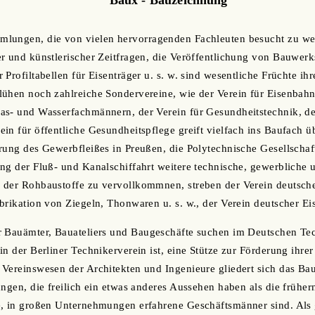
lungen, die von vielen hervorragenden Fachleuten besucht zu we
r und künstlerischer Zeitfragen, die Veröffentlichung von Bauwerk
Profiltabellen für Eisenträger u. s. w. sind wesentliche Früchte ih
ühen noch zahlreiche Sondervereine, wie der Verein für Eisenbahn
s- und Wasserfachmännern, der Verein für Gesundheitstechnik, der
in für öffentliche Gesundheitspflege greift vielfach ins Baufach 
rung des Gewerbfleißes in Preußen, die Polytechnische Gesellschaft
ng der Fluß- und Kanalschiffahrt weitere technische, gewerbliche u
 der Rohbaustoffe zu vervollkommnen, streben der Verein deutsch
brikation von Ziegeln, Thonwaren u. s. w., der Verein deutscher Ei
r Bauämter, Bauateliers und Baugeschäfte suchen im Deutschen Te
in der Berliner Technikerverein ist, eine Stütze zur Förderung ihre
 Vereinswesen der Architekten und Ingenieure gliedert sich das B
ngen, die freilich ein etwas anderes Aussehen haben als die frühern
e, in großen Unternehmungen erfahrene Geschäftsmänner sind. Als 