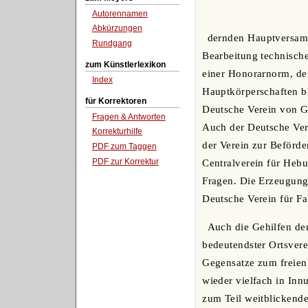
Autorennamen
Abkürzungen
dernden Hauptversamm
Rundgang
Bearbeitung technische
zum Künstlerlexikon
einer Honorarnorm, der 
Index
Hauptkörperschaften bl
für Korrektoren
Deutsche Verein von Ga
Fragen & Antworten
Auch der Deutsche Vere
Korrekturhilfe
der Verein zur Beförde
PDF zum Taggen
PDF zur Korrektur
Centralverein für Hebu
Fragen. Die Erzeugung
Deutsche Verein für Fa
Auch die Gehilfen de
bedeutendster Ortsvere
Gegensatze zum freien
wieder vielfach in Innu
zum Teil weitblickend