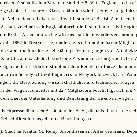
eisten festländischen Vereinen sind die B. V. in England und nac
e gegliedert in mehrere Klassen, ähnlich wie in der eben angeführt
ft. Neben dem allbekannten Royal Institute of British Architects 
Anstalt, zeichnet sich England durch die Institution of Civil Engin
d die British Association, eine wissenschaftliche Wanderversammlu
 wurde 1857 in Neuyork begründet, teils mit unmittelbaren Mitgliede
t es aber noch mehrere selbständige Vereinigungen von Architekte
cts in Chicago ist. Jedoch wird eine Zusammenfassung sämtlicher 
stgenannten Instituts erstrebt mit dem Rechte der Einzelabstimmun
American Society of Civil Engineers in Neuyork bezweckt auf Wa
gen, die Besprechung wissenschaftlicher und technischer Fragen, d
in der Wagenbaumeister mit 227 Mitgliedern beschäftigt sich mit 
n dem Bau, der Unterhaltung und Benutzung der Eisenbahnwagen.
 Fachpresse dient den Absichten der B. V., die teils ihnen nahe ste
e Zeitschriften herausgeben (s. Bauzeitungen).
oh), Stadt im Kanton St. Remy, Arrondissement Arles des franz. De