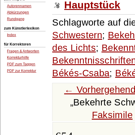
Hauptstück
Autorennamen
Abkürzungen
Rundgang
Schlagworte auf di
zum Künstlerlexikon
Schwestern
;
Bekeh
Index
für Korrektoren
des Lichts
;
Bekennt
Fragen & Antworten
Bekenntnisschrifte
Korrekturhilfe
PDF zum Taggen
Békés-Csaba
;
Bék
PDF zur Korrektur
← Vorhergehend
Bekehrte Sch
Faksimile