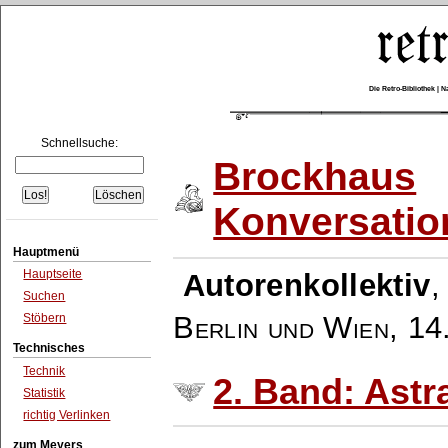
Die Retro-Bibliothek |
Schnellsuche:
Brockhaus
Konversatio
Hauptmenü
Hauptseite
Autorenkollektiv
Suchen
Berlin und Wien
,
14
Stöbern
Technisches
Technik
2. Band: Astr
Statistik
richtig Verlinken
zum Meyers