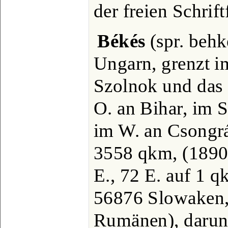
der freien Schrif
Békés
(spr. behk
Ungarn, grenzt 
Szolnok und das
O. an Bihar, im 
im W. an Csongrá
3558 qkm, (1890
E., 72 E. auf 1 
56876 Slowaken,
Rumänen), darun