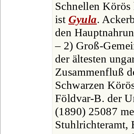
Schnellen Körös 
ist
Gyula
. Acker
den Hauptnahrun
– 2) Groß-Gemein
der ältesten ung
Zusammenfluß de
Schwarzen Körös,
Földvar-B. der U
(1890) 25087 mei
Stuhlrichteramt, 