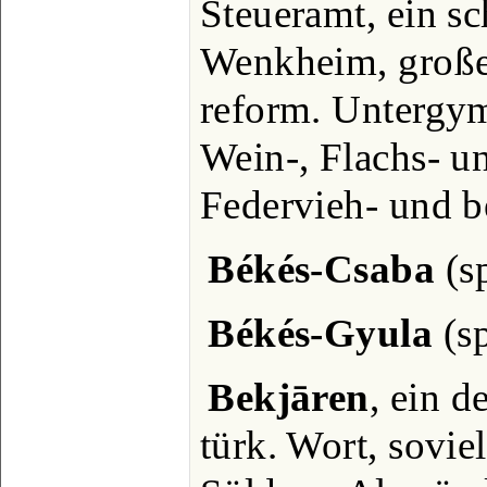
Steueramt, ein s
Wenkheim, große 
reform. Untergy
Wein-, Flachs- 
Federvieh- und b
Békés-Csaba
(sp
Békés-Gyula
(sp
Bekjāren
, ein 
türk. Wort, sovie