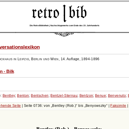
Die Retro-Bibliothek | Nachschlagewerke zum Ende des 19. Jahrhunderts
ersationslexikon
ockhaus in Leipzig, Berlin und Wien
,
14. Auflage, 1894-1896
n - Bilk
e:
Bentley
;
Benton
;
Bentschen
;
Bentzel-Sternau
;
Bentzon
;
Benue
;
Benvenuto
;
hende Seite
| Seite 0736: von
Bentley (Rob.)
bis
Benyowszky
|
Faksimile
Bentley (Rob.) - Benyowszky