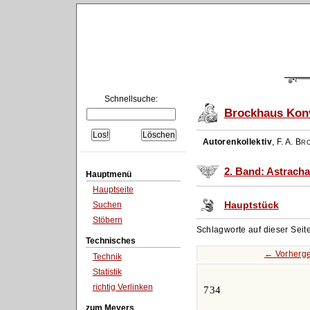
Schnellsuche:
Brockhaus Konv
Autorenkollektiv
,
F. A. Br
2. Band: Astracha
Hauptmenü
Hauptseite
Hauptstück
Suchen
Stöbern
Schlagworte auf dieser Seit
Technisches
← Vorherge
Technik
Statistik
richtig Verlinken
734
zum Meyers