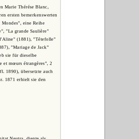
men Marie Thérése Blanc,
ihren ersten bemerkenswerten
x Mondes", eine Reihe
", "La grande Saulière"
'Aline" (1881), "Tétefolle"
887), "Mariage de Jack"
b sie für dieselbe
re et mœurs étrangères", 2
l. 1890), übersetzte auch
. 1871 erhielt sie den
tat Neutra, diente als