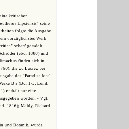
eine kritischen
utherus Lipsiensis" seine
rbeiten folgte die Ausgabe
sein vorzüglichstes Werk;
itica" scharf getadelt
Schröder (ebd. 1880) und
limachus finden sich in
760); die zu Lucrez bei
usgabe des "Paradise lost"
erke B.s (Bd. 1-3, Lond.
1) enthält nur eine
usgegeben worden. - Vgl.
Berl. 1816); Mähly, Richard
izin und Botanik, wurde