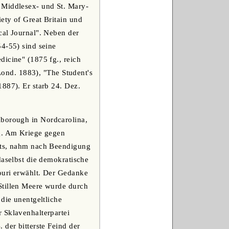
 Middlesex- und St. Mary-
ety of Great Britain und
cal Journal". Neben der
54-55) sind seine
dicine" (1875 fg., reich
(Lond. 1883), "The Student's
887). Er starb 24. Dez.
lborough in Nordcarolina,
ng. Am Kriege gegen
ents, nahm nach Beendigung
daselbst die demokratische
ouri erwählt. Der Gedanke
Stillen Meere wurde durch
die unentgeltliche
 Sklavenhalterpartei
 der bitterste Feind der