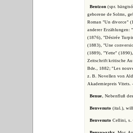
Bentzon
(spr. bängtsó
geborene de Solms, geb
Roman "Un divorce" (1
anderer Erzählungen: "
(1876), "Désirée Turpi
(1883), "Une conversio
(1889), "Yette" (1890),
Zeitschrift kritische A
Bde., 1882; "Les nouve
z. B. Novellen von Ald
Akademiepreis Vitets.
Benue
, Nebenfluß des
Benvenuto
(ital.), w
Benvenuto
Cellini, s. 
Benyowszky
, Mor. A