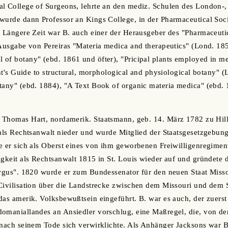
l College of Surgeons, lehrte an den mediz. Schulen des London-,
wurde dann Professor an Kings College, in der Pharmaceutical Soci
. Längere Zeit war B. auch einer der Herausgeber des "Pharmaceuti
 Ausgabe von Pereiras "Materia medica and therapeutics" (Lond. 18
of botany" (ebd. 1861 und öfter), "Pricipal plants employed in me
ent's Guide to structural, morphological and physiological botany" 
tany" (ebd. 1884), "A Text Book of organic materia medica" (ebd. 1
, Thomas Hart, nordamerik. Staatsmann, geb. 14. März 1782 zu Hil
 als Rechtsanwalt nieder und wurde Mitglied der Staatsgesetzgebu
te er sich als Oberst eines von ihm geworbenen Freiwilligenregim
igkeit als Rechtsanwalt 1815 in St. Louis wieder auf und gründete 
Argus". 1820 wurde er zum Bundessenator für den neuen Staat Miss
Civilisation über die Landstrecke zwischen dem Missouri und dem 
das amerik. Volksbewußtsein eingeführt. B. war es auch, der zuerst 
omaniallandes an Ansiedler vorschlug, eine Maßregel, die, von der
 nach seinem Tode sich verwirklichte. Als Anhänger Jacksons war B.