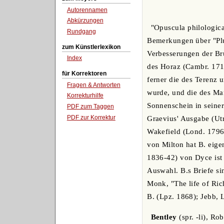
Autorennamen
Abkürzungen
"Opuscula philologica
Rundgang
Bemerkungen über "Plu
zum Künstlerlexikon
Verbesserungen der Br
Index
des Horaz (Cambr. 1711
für Korrektoren
ferner die des Terenz u
Fragen & Antworten
wurde, und die des Ma
Korrekturhilfe
Sonnenschein in seiner
PDF zum Taggen
PDF zur Korrektur
Graevius' Ausgabe (Utr
Wakefield (Lond. 1796)
von Milton hat B. eig
1836-42) von Dyce ist 
Auswahl. B.s Briefe s
Monk, "The life of Rich
B. (Lpz. 1868); Jebb, 
Bentley
(spr. -li), Ro