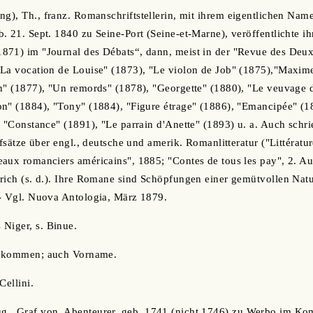
ng), Th., franz. Romanschriftstellerin, mit ihrem eigentlichen Na
. 21. Sept. 1840 zu Seine-Port (Seine-et-Marne), veröffentlichte 
871) im "Journal des Débats“, dann, meist in der "Revue des Deu
La vocation de Louise" (1873), "Le violon de Job" (1875),"Maxime
n" (1877), "Un remords" (1878), "Georgette" (1880), "Le veuvage d
n" (1884), "Tony" (1884), "Figure étrage" (1886), "Emancipée" (1
 "Constance" (1891), "Le parrain d'Anette" (1893) u. a. Auch schrie
ufsätze über engl., deutsche und amerik. Romanlitteratur ("Littératu
aux romanciers américains", 1885; "Contes de tous les pay", 2. Auf
rich (s. d.). Ihre Romane sind Schöpfungen einer gemütvollen Natur
 - Vgl. Nuova Antologia, März 1879.
 Niger, s. Binue.
illkommen; auch Vorname.
Cellini.
ug., Graf von, Abenteurer, geb. 1741 (nicht 1746) zu Werbo im Komi