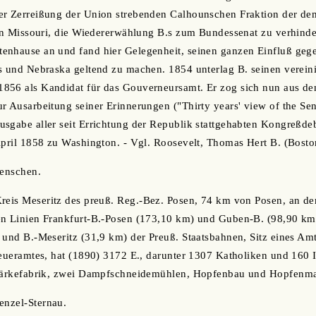
er Zerreißung der Union strebenden Calhounschen Fraktion der dem
 in Missouri, die Wiedererwählung B.s zum Bundessenat zu verhind
enhause an und fand hier Gelegenheit, seinen ganzen Einfluß gege
s und Nebraska geltend zu machen. 1854 unterlag B. seinen verein
856 als Kandidat für das Gouverneursamt. Er zog sich nun aus de
r Ausarbeitung seiner Erinnerungen ("Thirty years' view of the Se
sgabe aller seit Errichtung der Republik stattgehabten Kongreßdeb
April 1858 zu Washington. - Vgl. Roosevelt, Thomas Hert B. (Bosto
Benschen.
 Kreis Meseritz des preuß. Reg.-Bez. Posen, 74 km von Posen, an d
en Linien Frankfurt-B.-Posen (173,10 km) und Guben-B. (98,90 km
 und B.-Meseritz (31,9 km) der Preuß. Staatsbahnen, Sitz eines Am
teueramtes, hat (1890) 3172 E., darunter 1307 Katholiken und 160 Is
Stärkefabrik, zwei Dampfschneidemühlen, Hopfenbau und Hopfenma
Benzel-Sternau.