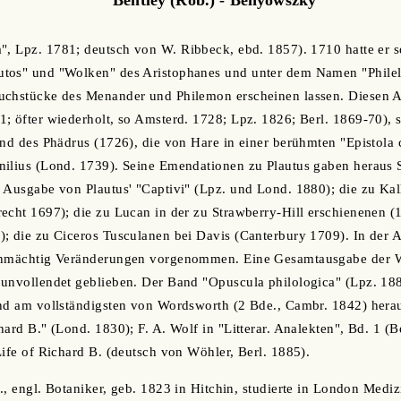
", Lpz. 1781; deutsch von W. Ribbeck, ebd. 1857). 1710 hatte er s
tos" und "Wolken" des Aristophanes und unter dem Namen "Philele
uchstücke des Menander und Philemon erscheinen lassen. Diesen A
; öfter wiederholt, so Amsterd. 1728; Lpz. 1826; Berl. 1869-70), 
nd des Phädrus (1726), die von Hare in einer berühmten "Epistola cr
nilius (Lond. 1739). Seine Emendationen zu Plautus gaben heraus 
 Ausgabe von Plautus' "Captivi" (Lpz. und Lond. 1880); die zu Kal
echt 1697); die zu Lucan in der zu Strawberry-Hill erschienenen (1
; die zu Ciceros Tusculanen bei Davis (Canterbury 1709). In der A
enmächtig Veränderungen vorgenommen. Eine Gesamtausgabe der W
unvollendet geblieben. Der Band "Opuscula philologica" (Lpz. 188
ind am vollständigsten von Wordsworth (2 Bde., Cambr. 1842) hera
ard B." (Lond. 1830); F. A. Wolf in "Litterar. Analekten", Bd. 1 (
Life of Richard B. (deutsch von Wöhler, Berl. 1885).
b., engl. Botaniker, geb. 1823 in Hitchin, studierte in London Med