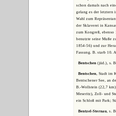
schon damals nach ein
gelang es der letztern
Wahl zum Repräsentant
der Sklaverei in Kansa
zum Kongreß, ebenso 1
benutzte seine Muße zu
1854-56) und zur Herau
Fassung. B. starb 10. 
Bentschen
(jüd.), s. 
Bentschen
, Stadt im
Bentschener See, an d
B.-Wollstein (22,7 km)
Meseritz), Zoll- und S
ein Schloß mit Park; 
Bentzel-Sternau
, s. 