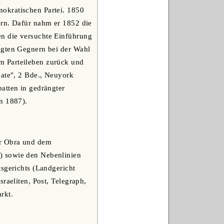
okratischen Partei. 1850
ern. Dafür nahm er 1852 die
n die versuchte Einführung
igten Gegnern bei der Wahl
m Parteileben zurück und
nate", 2 Bde., Neuyork
atten in gedrängter
n 1887).
er Obra und dem
) sowie den Nebenlinien
tsgerichts (Landgericht
raeliten, Post, Telegraph,
rkt.