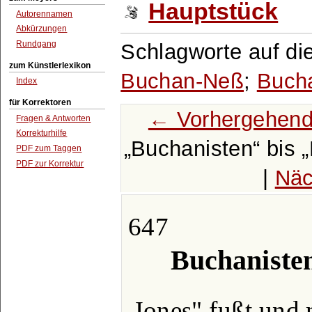
Hauptstück
Autorennamen
Abkürzungen
Rundgang
Schlagworte auf di
zum Künstlerlexikon
Buchan-Neß
;
Buch
Index
für Korrektoren
← Vorhergehend
Fragen & Antworten
Korrekturhilfe
Buchanisten
bis
PDF zum Taggen
PDF zur Korrektur
|
Näc
647
Buchaniste
Jones" fußt und