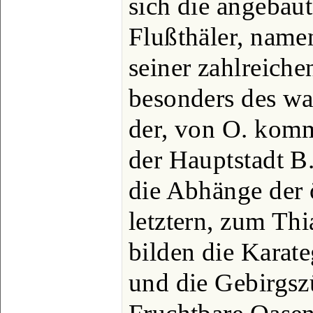
sich die angebau
Flußthäler, name
seiner zahlreiche
besonders des wa
der, von O. kom
der Hauptstadt B.
die Abhänge der ö
letztern, zum Th
bilden die Karat
und die Gebirgs