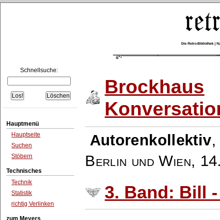
Die Retro-Bibliothek |
Schnellsuche:
Brockhaus
Konversatio
Hauptmenü
Hauptseite
Autorenkollektiv
Suchen
Berlin und Wien
,
14
Stöbern
Technisches
Technik
3. Band: Bill 
Statistik
richtig Verlinken
zum Meyers