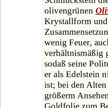
olivengrünen
Oli
Krystallform un
Zusammensetzung 
wenig Feuer, auc
verhältnismäßig g
sodaß seine Polit
er als Edelstein 
ist; bei den Alten
größerm Ansehen
Goldfolie zum Be