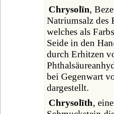
Chrysolīn
, Beze
Natriumsalz des 
welches als Farb
Seide in den Han
durch Erhitzen v
Phthalsäureanhyd
bei Gegenwart v
dargestellt.
Chrysolīth
, eine
Schmuckstein die