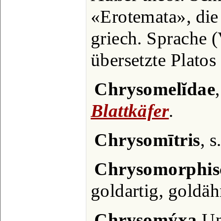
«Erotemata», die
griech. Sprache 
übersetzte Platos 
Chrysomelĭdae
Blattkäfer
.
Chrysomītris
, s
Chrysomorphis
goldartig, goldäh
Chrysomýxa
Ung