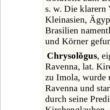
s. w. Die klarern
Kleinasien, Ägyp
Brasilien namentl
und Körner gefu
Chrysolŏgus
, e
Ravenna, lat. Ki
zu Imola, wurde
Ravenna und star
durch seine Pred
Kirchenglauben, 