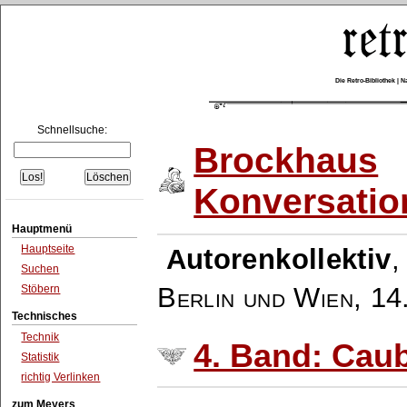
Die Retro-Bibliothek |
Schnellsuche:
Brockhaus
Konversatio
Hauptmenü
Hauptseite
Autorenkollektiv
Suchen
Berlin und Wien
,
14
Stöbern
Technisches
Technik
4. Band: Cau
Statistik
richtig Verlinken
zum Meyers