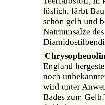
Teerfarbstoff, i
löslich, färbt B
schön gelb und b
Natriumsalze des
Diamidostilbendi
Chrysophenolī
England hergestel
noch unbekannte
wird unter Anwe
Bades zum Gelbf