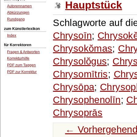
Hauptstück
Autorennamen
Abkürzungen
Rundgang
Schlagworte auf di
zum Künstlerlexikon
Chrysoīn
;
Chrysok
Index
für Korrektoren
Chrysokŏmas
;
Chry
Fragen & Antworten
Chrysolŏgus
;
Chrys
Korrekturhilfe
PDF zum Taggen
Chrysomītris
;
Chry
PDF zur Korrektur
Chrysōpa
;
Chrysop
Chrysophenolīn
;
Ch
Chrysoprās
← Vorhergehend