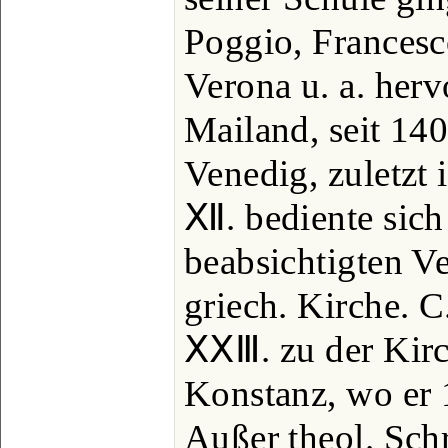
Poggio, Francesc
Verona u. a. herv
Mailand, seit 140
Venedig, zuletzt
Ⅻ. bediente sich 
beabsichtigten V
griech. Kirche. 
ⅩⅩⅢ. zu der Kir
Konstanz, wo er 1
Außer theol. Schr