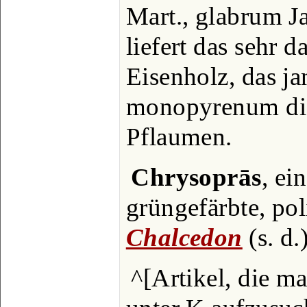
Mart., glabrum Ja
liefert das sehr d
Eisenholz, das j
monopyrenum die
Pflaumen.
Chrysoprās
, ei
grüngefärbte, pol
Chalcedon
(s. d.
^[Artikel, die m