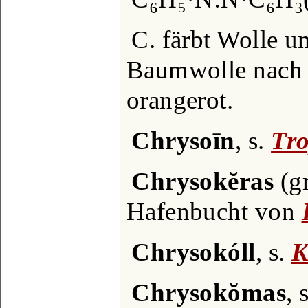
C. färbt Wolle un
Baumwolle nach 
orangerot.
Chrysoīn
, s.
Tro
Chrysokĕras
(gr
Hafenbucht von
Chrysokóll
, s.
K
Chrysokŏmas
, 