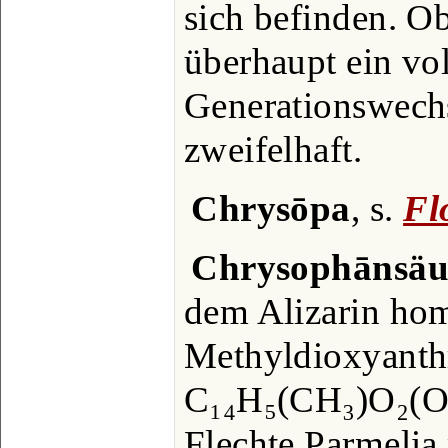
sich befinden. O
überhaupt ein vol
Generationswech
zweifelhaft.
Chrysōpa
, s.
Fl
Chrysophānsäu
dem Alizarin ho
Methyldioxyanth
C₁₄H₅(CH₃)O₂(OH)
Flechte Parmelia 