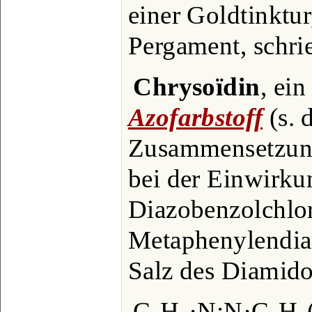
einer Goldtinktur
Pergament, schri
Chrysoïdin
, ein
Azofarbstoff
(s. 
Zusammensetzung
bei der Einwirku
Diazobenzolchlor
Metaphenylendiam
Salz des Diamido
C₆H₅·N:N·C₆H₃(