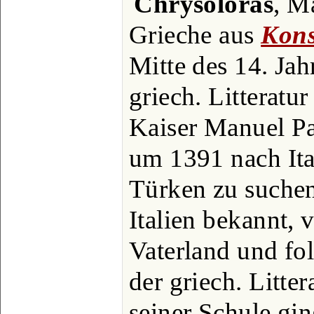
Chrysolōras
, M
Grieche aus
Kons
Mitte des 14. Jahr
griech. Litteratur
Kaiser Manuel Pa
um 1391 nach Ita
Türken zu suchen
Italien bekannt, 
Vaterland und fo
der griech. Litte
seiner Schule gi