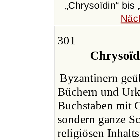
Chrysoïdin
bis
Näc
301
Chrysoïd
Byzantinern geüb
Büchern und Urku
Buchstaben mit G
sondern ganze Sc
religiösen Inhalt