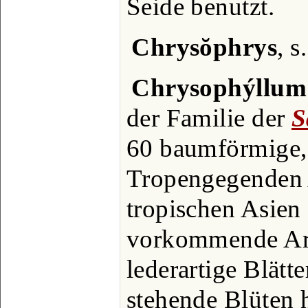
Seide benutzt.
Chrysŏphrys
, s
Chrysophýllum
der Familie der
S
60 baumförmige,
Tropengegenden 
tropischen Asien
vorkommende Art
lederartige Blätt
stehende Blüten h