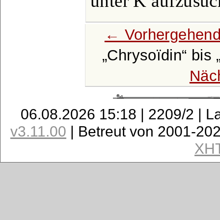
unter K aufzusuc
← Vorhergehend
Chrysoïdin
bis
Näc
06.08.2026 15:18 | 2209/2 | L
v3.11.00
| Betreut von 2001-20
XH