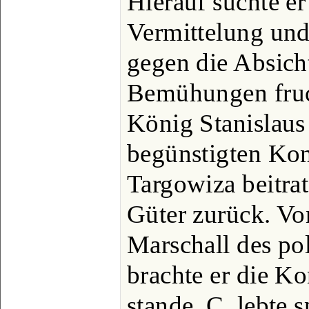
Hierauf suchte er
Vermittelung und
gegen die Absich
Bemühungen fruc
König Stanislaus
begünstigten Ko
Targowiza beitrat
Güter zurück. V
Marschall des pol
brachte er die K
stande. C. lebte 