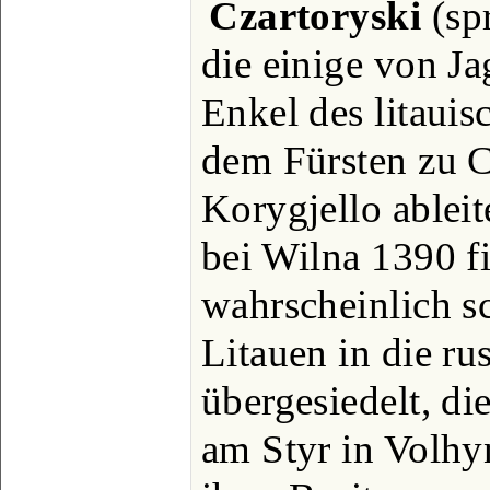
Czartoryski
(spr
die einige von J
Enkel des litaui
dem Fürsten zu 
Korygjello ableit
bei Wilna 1390 fi
wahrscheinlich s
Litauen in die ru
übergesiedelt, di
am Styr in Volhy