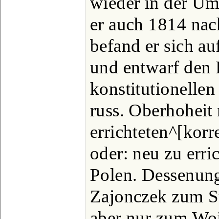
wieder in der U
er auch 1814 nach
befand er sich a
und entwarf den 
konstitutionellen
russ. Oberhoheit
errichteten^[korre
oder: neu zu err
Polen. Dessenun
Zajonczek zum Sta
aber nur zum Wo