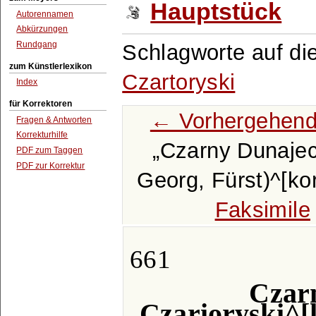
Hauptstück
Autorennamen
Abkürzungen
Rundgang
Schlagworte auf di
zum Künstlerlexikon
Czartoryski
Index
für Korrektoren
← Vorhergehend
Fragen & Antworten
Korrekturhilfe
Czarny Dunaje
PDF zum Taggen
PDF zur Korrektur
Georg, Fürst)^[korr
Faksimile
661
Czar
Czarioryski^[