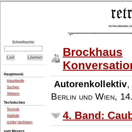
Die Retro-Bibliothek |
Schnellsuche:
Brockhaus
Konversatio
Hauptmenü
Hauptseite
Autorenkollektiv
Suchen
Berlin und Wien
,
14
Stöbern
Technisches
Technik
4. Band: Cau
Statistik
richtig Verlinken
zum Meyers