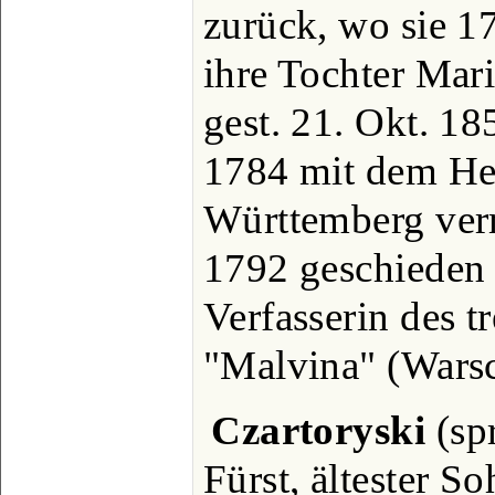
zurück, wo sie 17
ihre Tochter Mar
gest. 21. Okt. 185
1784 mit dem H
Württemberg verm
1792 geschieden 
Verfasserin des t
"Malvina" (Warsc
Czartoryski
(spr
Fürst, ältester S