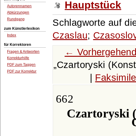
Hauptstück
Autorennamen
Abkürzungen
Rundgang
Schlagworte auf di
zum Künstlerlexikon
Czaslau
;
Czasoslo
Index
für Korrektoren
← Vorhergehend
Fragen & Antworten
Korrekturhilfe
Czartoryski (Konst
PDF zum Taggen
PDF zur Korrektur
|
Faksimil
662
Czartoryski (