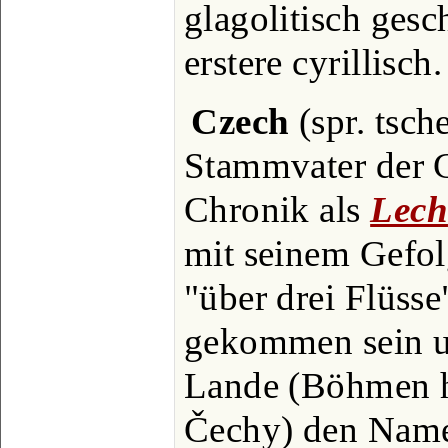
glagolitisch gesc
erstere cyrillisch.
Czech
(spr. tsch
Stammvater der C
Chronik als
Lech
mit seinem Gefol
"über drei Flüss
gekommen sein 
Lande (Böhmen he
Čechy) den Name