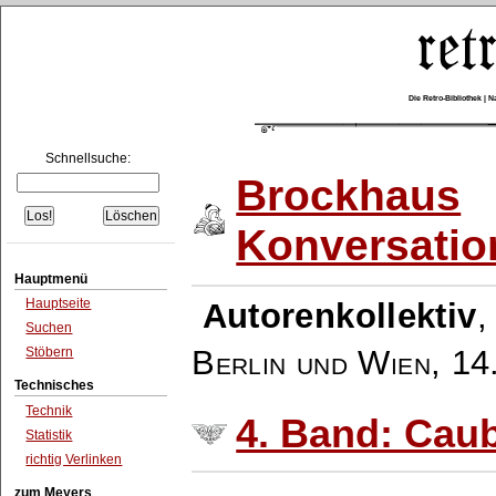
Die Retro-Bibliothek |
Schnellsuche:
Brockhaus
Konversatio
Hauptmenü
Hauptseite
Autorenkollektiv
Suchen
Berlin und Wien
,
14
Stöbern
Technisches
Technik
4. Band: Cau
Statistik
richtig Verlinken
zum Meyers