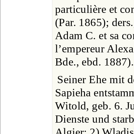
particulière et c
(Par. 1865); ders
Adam C. et sa co
l’empereur Alexa
Bde., ebd. 1887).
Seiner Ehe mit d
Sapieha entstamm
Witold, geb. 6. Ju
Dienste und star
Algier; 2) Wladis