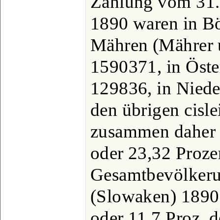
Zählung vom 31.
1890 waren in B
Mähren (Mährer
1590371, in Öste
129836, in Niede
den übrigen cisl
zusammen daher 
oder 23,32 Proze
Gesamtbevölkeru
(Slowaken) 189
oder 11,7 Proz. 