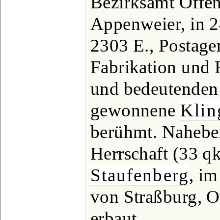
Bezirksamt Offe
Appenweier, in 2
2303 E., Postagen
Fabrikation und 
und bedeutenden 
gewonnene
Klin
berühmt. Nahebei
Herrschaft (33 q
Staufenberg
, im
von Straßburg, O
erbaut.