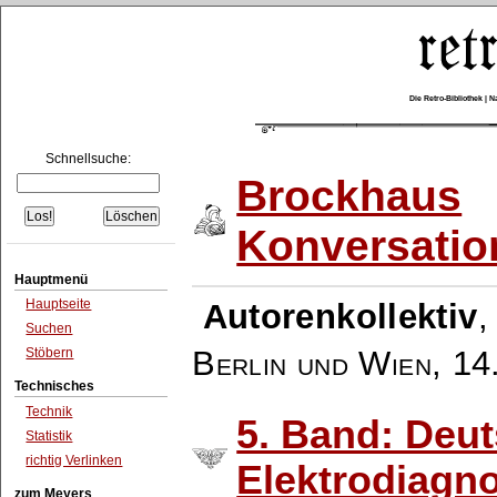
Die Retro-Bibliothek |
Schnellsuche:
Brockhaus
Konversatio
Hauptmenü
Hauptseite
Autorenkollektiv
Suchen
Berlin und Wien
,
14
Stöbern
Technisches
Technik
5. Band: Deut
Statistik
richtig Verlinken
Elektrodiagno
zum Meyers