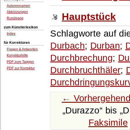
Autorennamen
Abkürzungen
Hauptstück
Rundgang
zum Künstlerlexikon
Schlagworte auf di
Index
Durbach
;
Durban
;
für Korrektoren
Fragen & Antworten
Durchbrechung
;
Du
Korrekturhilfe
PDF zum Taggen
Durchbruchthäler
;
PDF zur Korrektur
Durchdringungskur
← Vorhergehend
Durazzo
bis
D
Faksimile