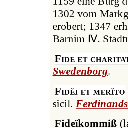
1159 eine Burg d
1302 vom Markg
erobert; 1347 er
Barnim Ⅳ. Stadtr
Fide et charita
Swedenborg
.
Fidĕi et merĭto
sicil.
Ferdinands
Fideïkommiß
(l