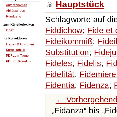
Hauptstück
Autorennamen
Abkürzungen
Rundgang
Schlagworte auf di
zum Künstlerlexikon
Fiddichow
;
Fide et 
Index
für Korrektoren
Fideikommiß
;
Fide
Fragen & Antworten
Substitution
;
Fideju
Korrekturhilfe
PDF zum Taggen
Fideles
;
Fidelis
;
Fi
PDF zur Korrektur
Fidelität
;
Fidemiere
Fidentia
;
Fidenza
;
← Vorhergehend
Fidanza
bis
Fid