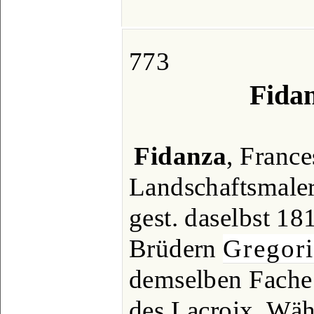
773
Fidan
Fidanza
, Frances
Landschaftsmaler
gest. daselbst 18
Brüdern
Gregor
demselben Fache t
des Lacroix. Wä