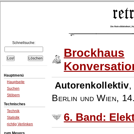
Die Retro-Bibliothek |
Schnellsuche:
Brockhaus
Konversatio
Hauptmenü
Hauptseite
Autorenkollektiv
Suchen
Berlin und Wien
,
14
Stöbern
Technisches
Technik
6. Band: Ele
Statistik
richtig Verlinken
zum Meyers