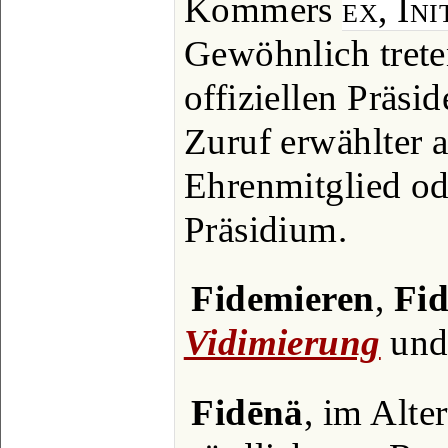
Kommers
ex, Ini
Gewöhnlich trete
offiziellen Präsi
Zuruf erwählter a
Ehrenmitglied od
Präsidium.
Fidemieren
,
Fi
Vidimierung
un
Fidēnä
, im Alte