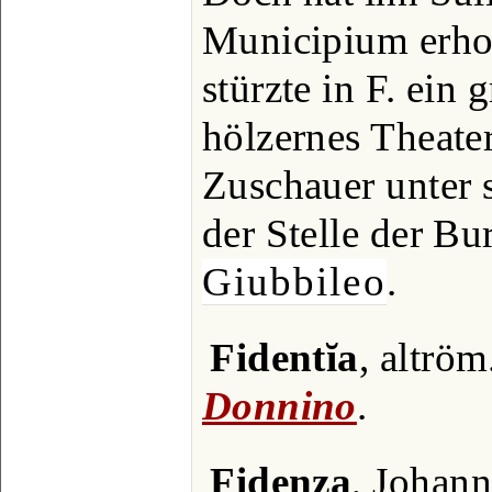
Municipium erhob
stürzte in F. ein 
hölzernes Theate
Zuschauer unter s
der Stelle der Bu
Giubbileo
.
Fidentĭa
, altröm
Donnino
.
Fidenza
, Johann