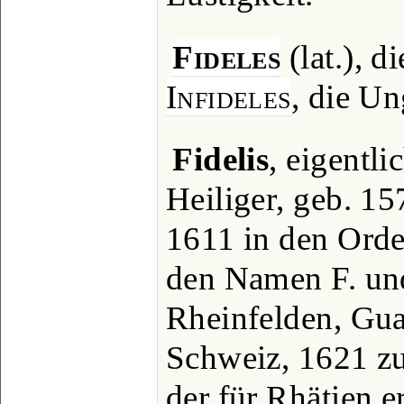
Fideles
(lat.), 
Infideles
, die U
Fidelis
, eigentli
Heiliger, geb. 15
1611 in den Orde
den Namen F. und
Rheinfelden, Gua
Schweiz, 1621 zu
der für Rhätien e