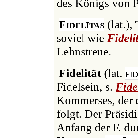
des Königs von P
Fidelītas
(lat.),
soviel wie
Fideli
Lehnstreue.
Fidelität
(lat.
fi
Fidelsein, s.
Fide
Kommerses, der d
folgt. Der Präsi
Anfang der F. dur