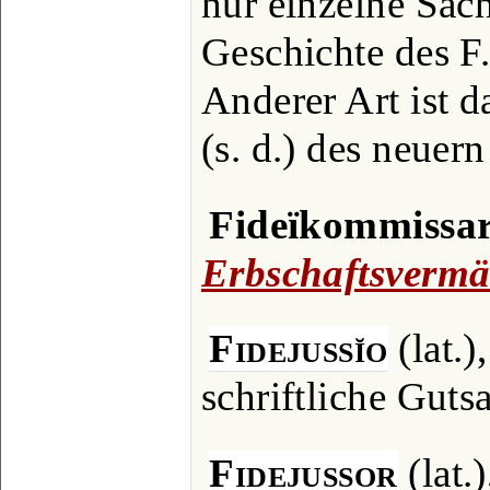
nur einzelne Sac
Geschichte des F
Anderer Art ist 
(s. d.) des neuer
Fideïkommissar
Erbschaftsvermä
Fidejussĭo
(lat.)
schriftliche Guts
Fidejussor
(lat.