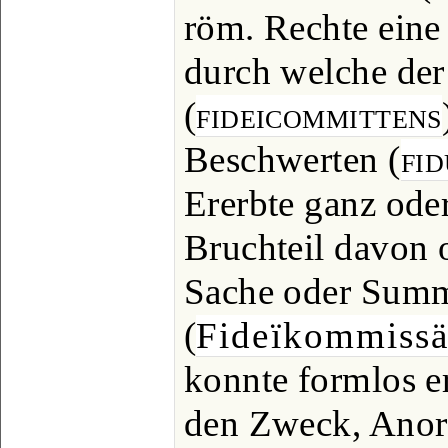
röm. Rechte eine
durch welche der
(
fideicommittens
Beschwerten (
fid
Ererbte ganz ode
Bruchteil davon o
Sache oder Summ
(
Fideïkommissä
konnte formlos er
den Zweck, Ano