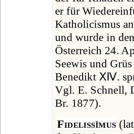
er für Wiederein
Katholicismus an
und wurde in de
Österreich 24. A
Seewis und Grüs 
Benedikt ⅩⅣ. spr
Vgl. E. Schnell, 
Br. 1877).
Fidelissĭmus
(lat