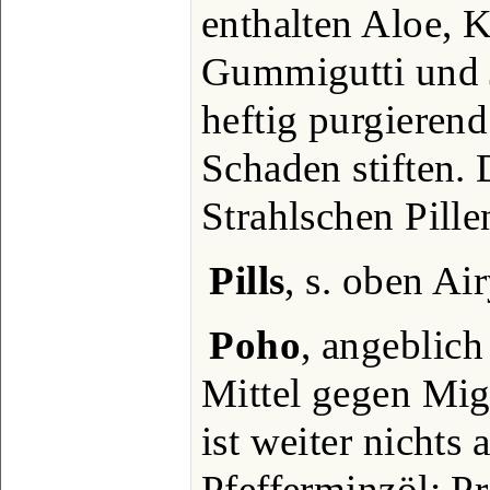
enthalten Aloe, 
Gummigutti und J
heftig purgieren
Schaden stiften. 
Strahlschen Pille
Pills
, s. oben Ai
Poho
, angeblic
Mittel gegen Mi
ist weiter nichts 
Pfefferminzöl; P