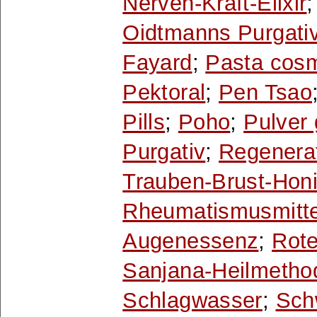
Nerven-Kraft-Elixir
Oidtmanns Purgati
Fayard
;
Pasta cosm
Pektoral
;
Pen Tsao
Pills
;
Poho
;
Pulver
Purgativ
;
Regenera
Trauben-Brust-Hon
Rheumatismusmitte
Augenessenz
;
Rot
Sanjana-Heilmetho
Schlagwasser
;
Sch