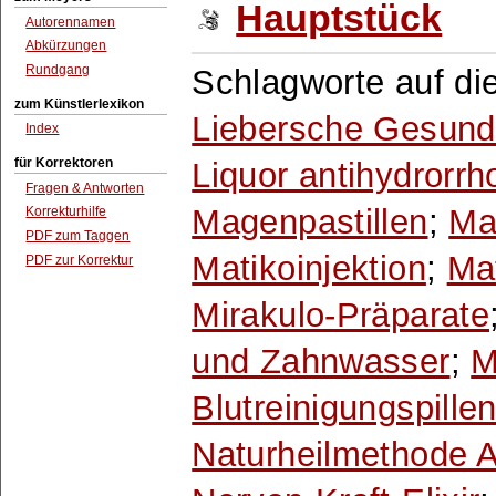
Hauptstück
Autorennamen
Abkürzungen
Rundgang
Schlagworte auf di
zum Künstlerlexikon
Liebersche Gesundh
Index
für Korrektoren
Liquor antihydrorrh
Fragen & Antworten
Magenpastillen
;
Ma
Korrekturhilfe
PDF zum Taggen
Matikoinjektion
;
Ma
PDF zur Korrektur
Mirakulo-Präparate
und Zahnwasser
;
M
Blutreinigungspille
Naturheilmethode A