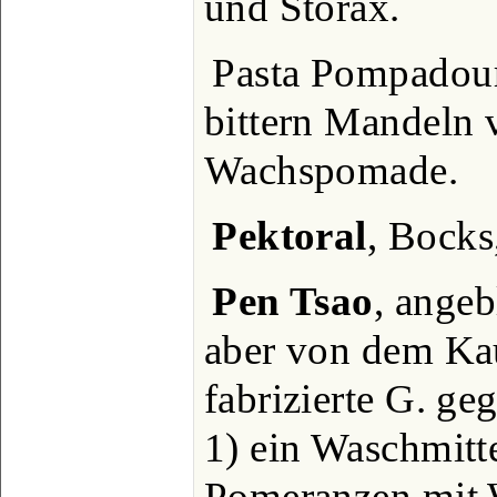
und Storax.
Pasta Pompadour,
bittern Mandeln 
Wachspomade.
Pektoral
, Bocks
Pen Tsao
, angeb
aber von dem K
fabrizierte G. g
1) ein Waschmitt
Pomeranzen mit W