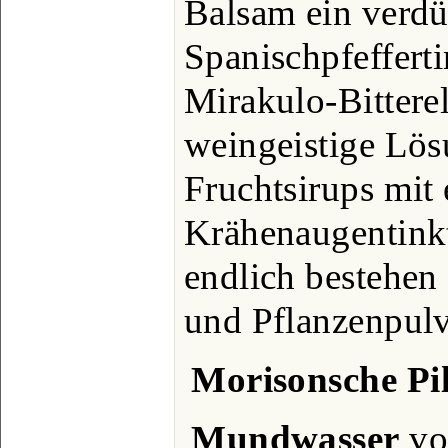
Balsam ein verdü
Spanischpfefferti
Mirakulo-Bitterel
weingeistige Lös
Fruchtsirups mit
Krähenaugentinkt
endlich bestehen 
und Pflanzenpulv
Morisonsche Pil
Mundwasser
vo