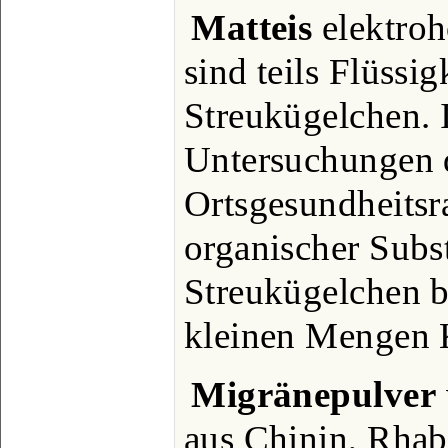
Matteis
elektroh
sind teils Flüssigk
Streukügelchen. I
Untersuchungen 
Ortsgesundheitsr
organischer Subs
Streukügelchen b
kleinen Mengen
Migränepulver
aus Chinin, Rhab