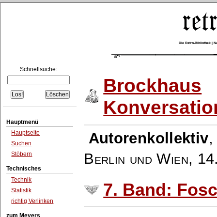
Die Retro-Bibliothek |
Schnellsuche:
Brockhaus
Konversatio
Hauptmenü
Hauptseite
Autorenkollektiv
Suchen
Berlin und Wien
,
14
Stöbern
Technisches
Technik
7. Band: Fosc
Statistik
richtig Verlinken
zum Meyers