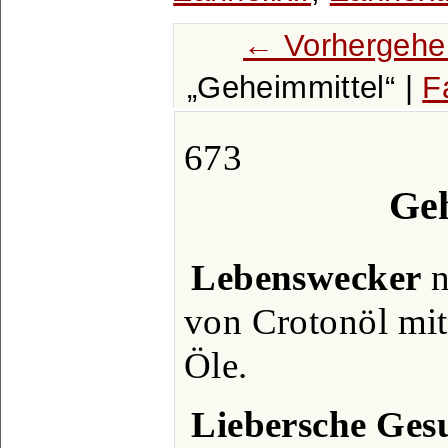
← Vorhergehe
Geheimmittel
|
F
673
Geh
Lebenswecker
n
von Crotonöl mit
Öle.
Liebersche Ges