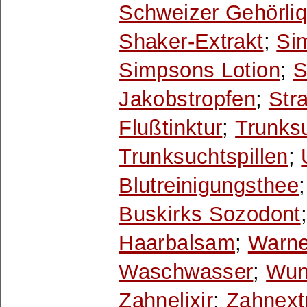
Schweizer Gehörli
Shaker-Extrakt
;
Si
Simpsons Lotion
;
S
Jakobstropfen
;
Stra
Flußtinktur
;
Trunksu
Trunksuchtspillen
;
Blutreinigungsthee
Buskirks Sozodont
Haarbalsam
;
Warne
Waschwasser
;
Wun
Zahnelixir
;
Zahnext