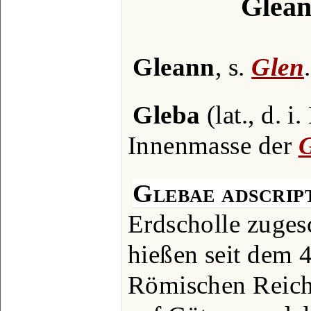
Glean
Gleann
, s.
Glen
.
Gleba
(lat., d. i
Innenmasse der
G
Glebae adscrip
Erdscholle zugesc
hießen seit dem 4
Römischen Reiche