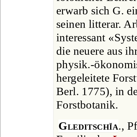
erwarb sich G. e
seinen litterar. A
interessant «Syst
die neuere aus i
physik.-ökonomi
hergeleitete Fors
Berl. 1775), in 
Forstbotanik.
Gleditschĭa
., P