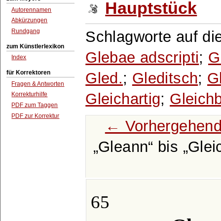
Hauptstück
Autorennamen
Abkürzungen
Rundgang
Schlagworte auf di
zum Künstlerlexikon
Glebae adscripti
;
G
Index
für Korrektoren
Gled.
;
Gleditsch
;
G
Fragen & Antworten
Gleichartig
;
Gleich
Korrekturhilfe
PDF zum Taggen
PDF zur Korrektur
← Vorhergehend
Gleann
bis
Glei
65