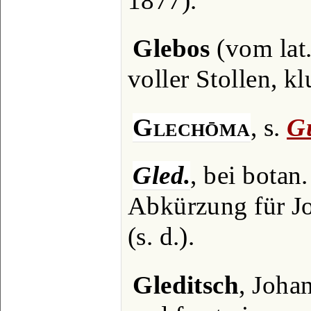
1877).
Glebos
(vom lat
voller Stollen, k
Glechōma
, s.
G
Gled.
, bei bota
Abkürzung für J
(s. d.).
Gleditsch
, Joha