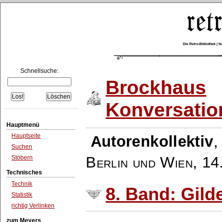
Die Retro-Bibliothek |
Schnellsuche:
Brockhaus
Konversatio
Hauptmenü
Hauptseite
Autorenkollektiv
Suchen
Berlin und Wien
,
14
Stöbern
Technisches
Technik
8. Band: Gilde
Statistik
richtig Verlinken
zum Meyers