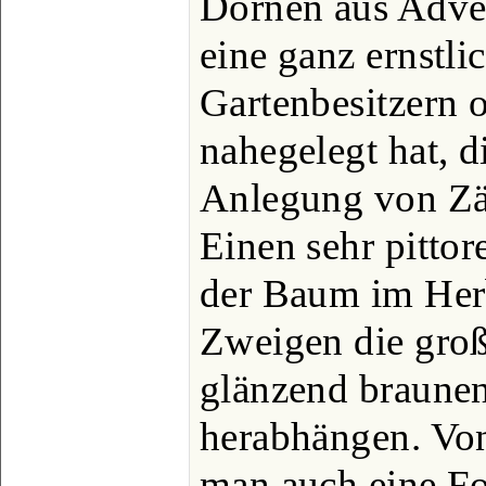
Dornen aus Adve
eine ganz ernstl
Gartenbesitzern 
nahegelegt hat, d
Anlegung von Zä
Einen sehr pitto
der Baum im Her
Zweigen die groß
glänzend braune
herabhängen. V
man auch eine F