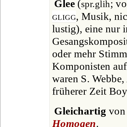
Glee
(
; v
spr.glih
gligg
, Musik, ni
lustig), eine nur
Gesangskomposi
oder mehr Stimm
Komponisten auf
waren S. Webbe, 
früherer Zeit Bo
Gleichartig
von 
Homogen
.