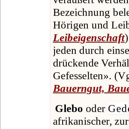
Bezeichnung bel
Hörigen und Leib
Leibeigenschaft
)
jeden durch einse
drückende Verhäl
Gefesselten». (V
Bauerngut, Bau
Glebo
oder
Ged
afrikanischer, zu