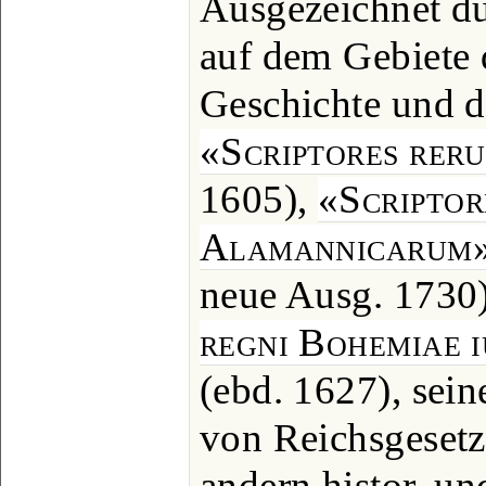
Ausgezeichnet d
auf dem Gebiete d
Geschichte und de
«Scriptores rer
1605),
«Scriptor
Alamannicarum
neue Ausg. 1730)
regni Bohemiae iu
(ebd. 1627), sei
von Reichsgesetze
andern histor. un