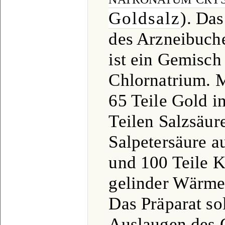
Goldsalz
). Da
des Arzneibuche
ist ein Gemisch
Chlornatrium. 
65 Teile Gold 
Teilen Salzsäur
Salpetersäure a
und 100 Teile K
gelinder Wärme
Das Präparat s
Auslaugen des 