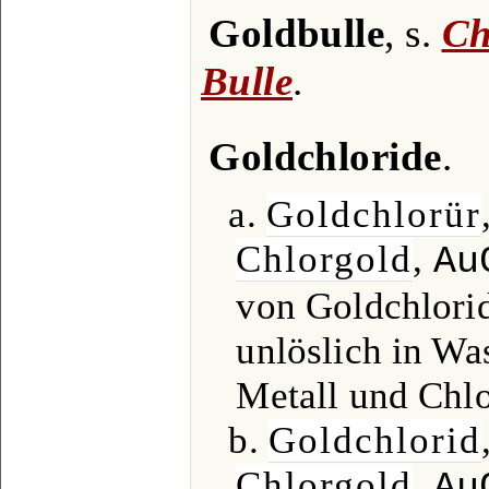
Goldbulle
, s.
Ch
Bulle
.
Goldchloride
.
a.
Goldchlorür
Chlorgold
,
Au
von Goldchlorid
unlöslich in Was
Metall und Chlo
b.
Goldchlorid
Chlorgold
,
Au