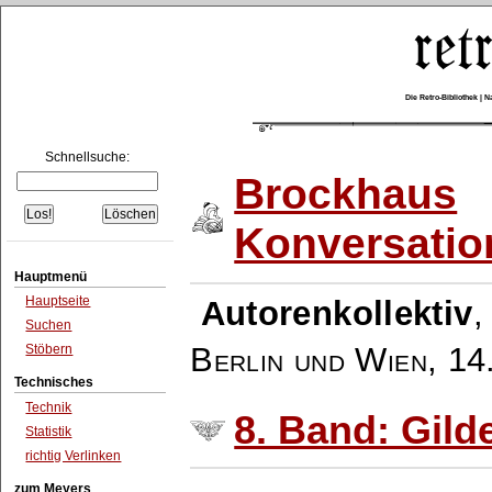
Die Retro-Bibliothek |
Schnellsuche:
Brockhaus
Konversatio
Hauptmenü
Hauptseite
Autorenkollektiv
Suchen
Berlin und Wien
,
14
Stöbern
Technisches
Technik
8. Band: Gilde
Statistik
richtig Verlinken
zum Meyers