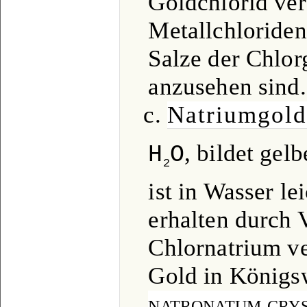
Goldchlorid ver
Metallchloriden
Salze der Chlor
anzusehen sind.
c.
Natriumgold
, bildet gel
H
O
2
ist in Wasser le
erhalten durch 
Chlornatrium v
Gold in Königs
natronatum crys