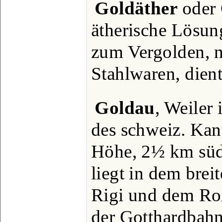
Goldäther
oder
ätherische Lösun
zum Vergolden, 
Stahlwaren, dient
Goldau
, Weiler
des schweiz. Ka
Höhe, 2½ km süd
liegt in dem bre
Rigi und dem Roß
der Gotthardbahn