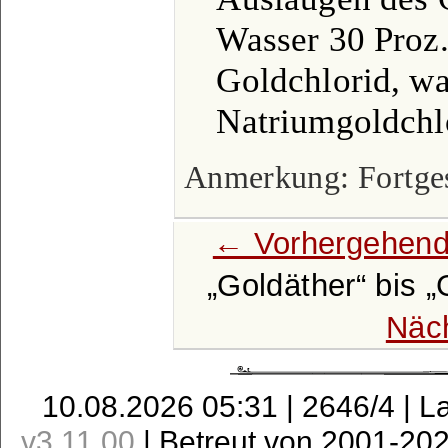
Wasser 30 Proz.
Goldchlorid, wa
Natriumgoldchl
Anmerkung: Fortgese
← Vorhergehend
Goldäther
bis
Näc
10.08.2026 05:31 | 2646/4 | L
v3.11.00
| Betreut von 2001-20