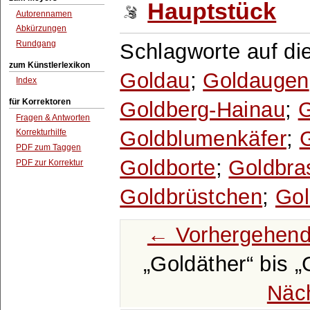
Hauptstück
Autorennamen
Abkürzungen
Rundgang
Schlagworte auf di
zum Künstlerlexikon
Goldau
;
Goldaugen
Index
für Korrektoren
Goldberg-Hainau
;
G
Fragen & Antworten
Goldblumenkäfer
;
Korrekturhilfe
PDF zum Taggen
Goldborte
;
Goldbra
PDF zur Korrektur
Goldbrüstchen
;
Gol
← Vorhergehend
Goldäther
bis
Näc