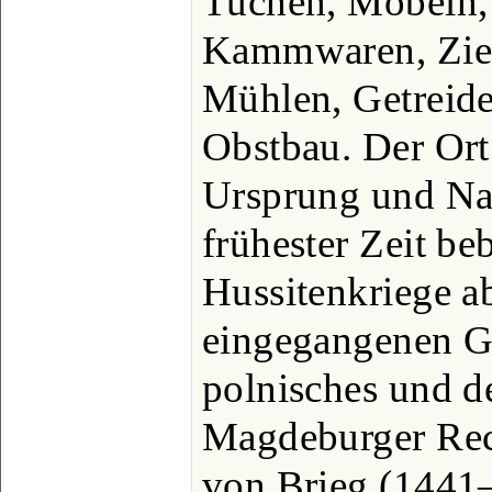
Tuchen, Möbeln,
Kammwaren, Zieg
Mühlen, Getreide
Obstbau. Der Ort
Ursprung und Na
frühester Zeit be
Hussitenkriege a
eingegangenen G
polnisches und de
Magdeburger Rec
von Brieg (1441–