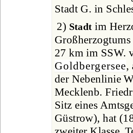
Stadt G. in Schle
2)
im Herz
Stadt
Großherzogtums 
27 km im SSW. 
Goldbergersee
,
der Nebenlinie 
Mecklenb. Friedr
Sitz eines Amtsg
Güstrow), hat (1
zweiter Klasse, T