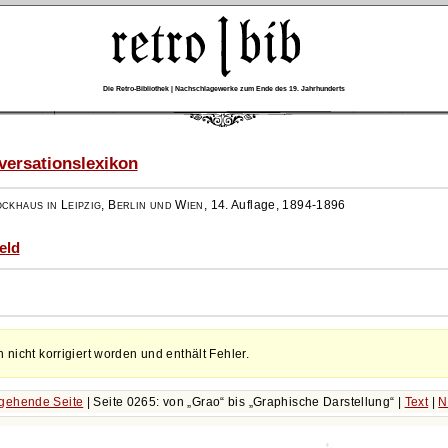
Die Retro-Bibliothek | Nachschlagewerke zum Ende des 19. Jahrhunderts
ersationslexikon
ockhaus in Leipzig, Berlin und Wien
,
14. Auflage, 1894-1896
eld
h nicht korrigiert worden und enthält Fehler.
gehende Seite
| Seite 0265: von
Grao
bis
Graphische Darstellung
|
Text
|
N