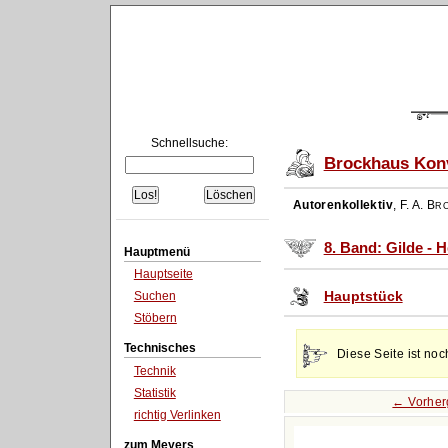
Schnellsuche:
Brockhaus Konv
Autorenkollektiv
,
F. A. Br
8. Band: Gilde - H
Hauptmenü
Hauptseite
Hauptstück
Suchen
Stöbern
Technisches
Diese Seite ist noc
Technik
Statistik
← Vorher
richtig Verlinken
zum Meyers