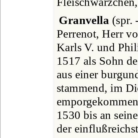
Fleischwärzchen, 
Granvella
(spr. 
Perrenot, Herr vo
Karls V. und Phil
1517 als Sohn des
aus einer burgun
stammend, im Die
emporgekommen u
1530 bis an sein
der einflußreichs