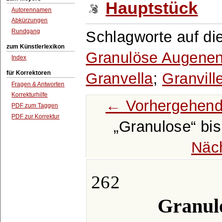
Hauptstück
Autorennamen
Abkürzungen
Rundgang
Schlagworte auf di
zum Künstlerlexikon
Granulöse Augene
Index
für Korrektoren
Granvella
;
Granvill
Fragen & Antworten
Korrekturhilfe
← Vorhergehend
PDF zum Taggen
PDF zur Korrektur
Granulose
bi
Näc
262
Granulo