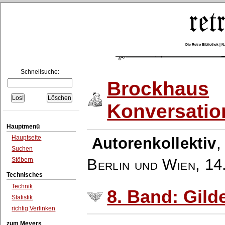
Die Retro-Bibliothek |
Schnellsuche:
Brockhaus
Konversatio
Hauptmenü
Hauptseite
Autorenkollektiv
Suchen
Berlin und Wien
,
14
Stöbern
Technisches
Technik
8. Band: Gilde
Statistik
richtig Verlinken
zum Meyers