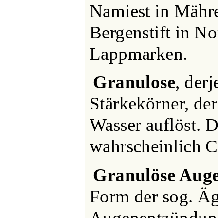
Namiest in Mähre
Bergenstift in N
Lappmarken.
Granulose
, derj
Stärkekörner, de
Wasser auflöst. De
wahrscheinlich C
Granulöse Aug
Form der sog. Ä
Augenentzündung,