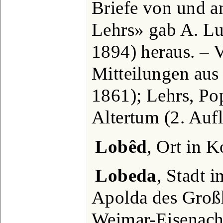
Briefe von und a
Lehrs» gab A. Lu
1894) heraus. – V
Mitteilungen aus
1861); Lehrs, Po
Altertum (2. Aufl
Lobêd
, Ort in K
Lobeda
, Stadt 
Apolda des Groß
Weimar-Eisenach,