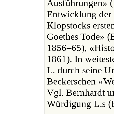
Ausführungen» (B
Entwicklung der 
Klopstocks erste
Goethes Tode» (
1856‒65), «Histo
1861). In weites
L. durch seine U
Beckerschen «Wel
Vgl. Bernhardt 
Würdigung L.s (