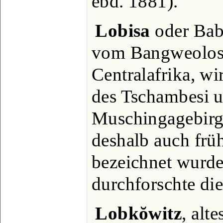
ebd. 1881).
Lobisa
oder Babi
vom Bangweolose
Centralafrika, w
des Tschambesi u
Muschingagebirg
deshalb auch früh
bezeichnet wurde
durchforschte d
Lobkŏwitz
, alt