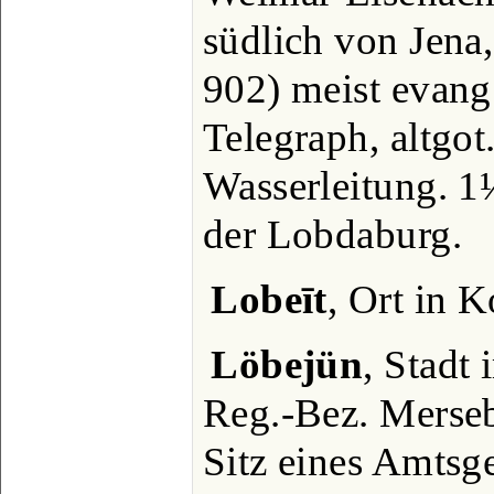
südlich von Jena
902) meist evang.
Telegraph, altgot
Wasserleitung. 1
der Lobdaburg.
Lobeīt
, Ort in K
Löbejün
, Stadt
Reg.-Bez. Merseb
Sitz eines Amtsg