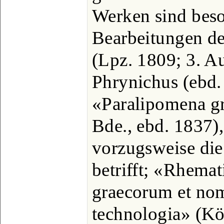
Werken sind beso
Bearbeitungen d
(Lpz. 1809; 3. A
Phrynichus (ebd.
«Paralipomena g
Bde., ebd. 1837),
vorzugsweise die
betrifft; «Rhema
graecorum et no
technologia» (Kö