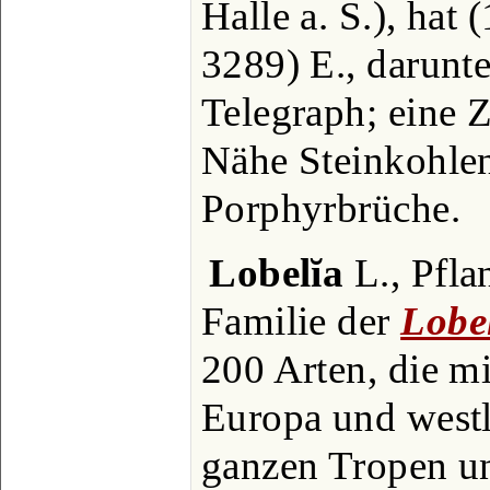
Halle a. S.), hat
3289) E., darunte
Telegraph; eine 
Nähe Steinkohle
Porphyrbrüche.
Lobelĭa
L., Pfla
Familie der
Lobe
200 Arten, die m
Europa und westl.
ganzen Tropen u