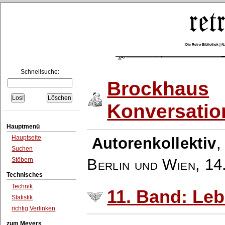
Die Retro-Bibliothek |
Schnellsuche:
Brockhaus
Konversatio
Hauptmenü
Hauptseite
Autorenkollektiv
Suchen
Berlin und Wien
,
14
Stöbern
Technisches
Technik
11. Band: Leb
Statistik
richtig Verlinken
zum Meyers