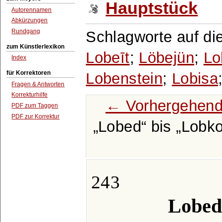
Hauptstück
Autorennamen
Abkürzungen
Rundgang
Schlagworte auf di
zum Künstlerlexikon
Lobeīt
;
Löbejün
;
Lo
Index
für Korrektoren
Lobenstein
;
Lobisa
Fragen & Antworten
Korrekturhilfe
← Vorhergehend
PDF zum Taggen
PDF zur Korrektur
Lobed
bis
Lobko
243
Lobed