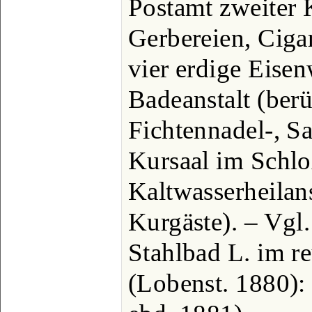
Postamt zweiter 
Gerbereien, Cigar
vier erdige Eise
Badeanstalt (ber
Fichtennadel-, Sa
Kursaal im Schl
Kaltwasserheilan
Kurgäste). – Vgl
Stahlbad L. im r
(Lobenst. 1880): 