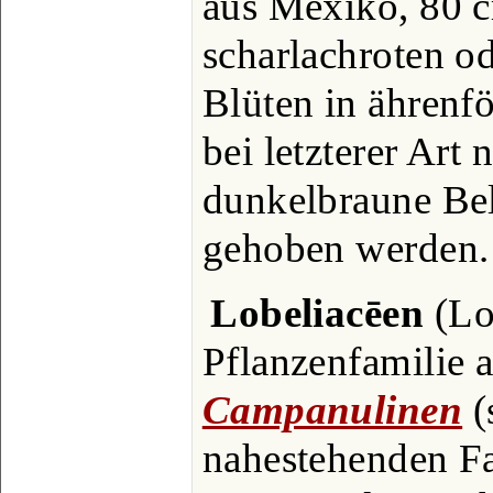
aus Mexiko, 80 c
scharlachroten o
Blüten in ährenf
bei letzterer Art
dunkelbraune Be
gehoben werden.
Lobeliacēen
(Lo
Pflanzenfamilie 
Campanulinen
(
nahestehenden Fa