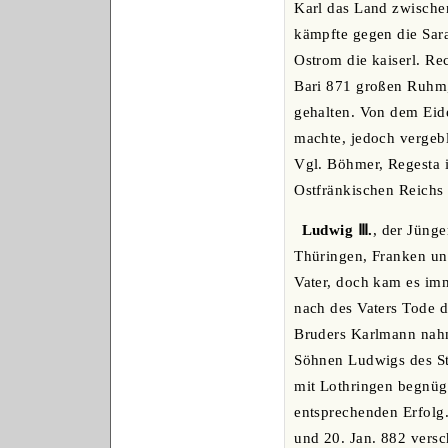
Karl das Land zwischen
kämpfte gegen die Sar
Ostrom die kaiserl. Re
Bari 871 großen Ruhm,
gehalten. Von dem Eide,
machte, jedoch vergebl
Vgl. Böhmer, Regesta 
Ostfränkischen Reichs 
Ludwig Ⅲ.
, der Jüng
Thüringen, Franken und
Vater, doch kam es imm
nach des Vaters Tode 
Bruders Karlmann nahm
Söhnen Ludwigs des Sta
mit Lothringen begnüg
entsprechenden Erfolg
und 20. Jan. 882 versc