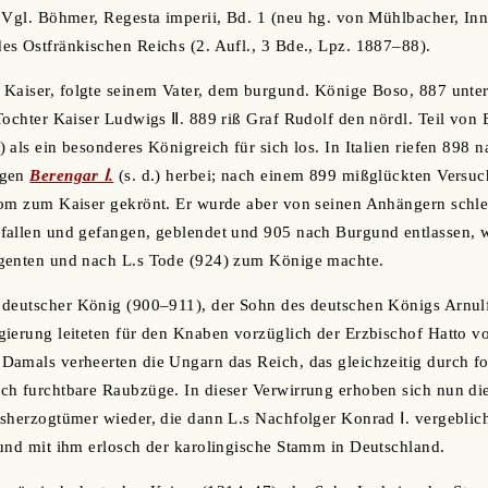
 Vgl. Böhmer, Regesta imperii, Bd. 1 (neu hg. von Mühlbacher, Inn
s Ostfränkischen Reichs (2. Aufl., 3 Bde., Lpz. 1887‒88).
r Kaiser, folgte seinem Vater, dem burgund. Könige Boso, 887 unte
Tochter Kaiser Ludwigs Ⅱ. 889 riß Graf Rudolf den nördl. Teil vo
 als ein besonderes Königreich für sich los. In Italien riefen 898
egen
Berengar Ⅰ.
(s. d.) herbei; nach einem 899 mißglückten Versu
om zum Kaiser gekrönt. Er wurde aber von seinen Anhängern schlec
fallen und gefangen, geblendet und 905 nach Burgund entlassen, w
genten und nach L.s Tode (924) zum Könige machte.
, deutscher König (900‒911), der Sohn des deutschen Königs Arnul
ierung leiteten für den Knaben vorzüglich der Erzbischof Hatto v
Damals verheerten die Ungarn das Reich, das gleichzeitig durch f
h furchtbare Raubzüge. In dieser Verwirrung erhoben sich nun die
sherzogtümer wieder, die dann L.s Nachfolger Konrad Ⅰ. vergeblich
und mit ihm erlosch der karolingische Stamm in Deutschland.