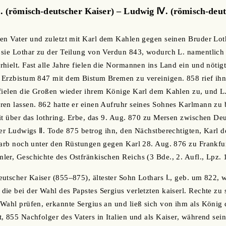
. (römisch-deutscher Kaiser) – Ludwig Ⅳ. (römisch-deut
en Vater und zuletzt mit Karl dem Kahlen gegen seinen Bruder Lot
sie Lothar zu der Teilung von Verdun 843, wodurch L. namentlich 
hielt. Fast alle Jahre fielen die Normannen ins Land ein und nöti
Erzbistum 847 mit dem Bistum Bremen zu vereinigen. 858 rief ihn 
 fielen die Großen wieder ihrem Könige Karl dem Kahlen zu, und L
ren lassen. 862 hatte er einen Aufruhr seines Sohnes Karlmann zu
it über das lothring. Erbe, das 9. Aug. 870 zu Mersen zwischen De
ser Ludwigs Ⅱ. Tode 875 betrog ihn, den Nächstberechtigten, Karl 
starb noch unter den Rüstungen gegen Karl 28. Aug. 876 zu Frankf
er, Geschichte des Ostfränkischen Reichs (3 Bde., 2. Aufl., Lpz.
eutscher Kaiser (855‒875), ältester Sohn Lothars Ⅰ., geb. um 822,
ie bei der Wahl des Papstes Sergius verletzten kaiserl. Rechte zu 
Wahl prüfen, erkannte Sergius an und ließ sich von ihm als König
, 855 Nachfolger des Vaters in Italien und als Kaiser, während sei