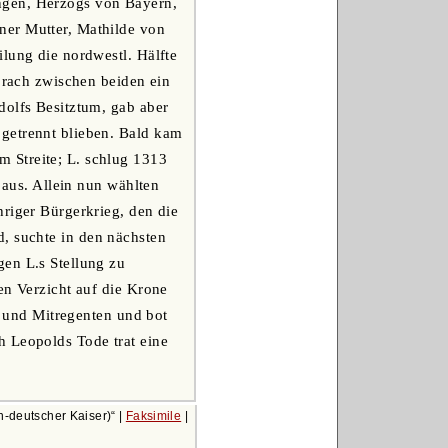
engen, Herzogs von Bayern,
ner Mutter, Mathilde von
lung die nordwestl. Hälfte
 brach zwischen beiden ein
dolfs Besitztum, gab aber
 getrennt blieben. Bald kam
 Streite; L. schlug 1313
 aus. Allein nun wählten
hriger Bürgerkrieg, den die
d, suchte in den nächsten
gen L.s Stellung zu
en Verzicht auf die Krone
er und Mitregenten und bot
h Leopolds Tode trat eine
h-deutscher Kaiser)
|
Faksimile
|