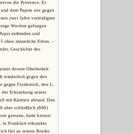
iervon die Provence. Er
n und dem Papste wie gegen
nen zwei Jahre verteidigten
einige Wochen gefangen
 Papst entbinden und
875 ohne männliche Erben. –
mler, Geschichte des
 unter dessen Oberhoheit
ch wiederholt gegen den
e gegen Frankreich, den L.
i der Erkrankung seines
lf mit Kärnten abfand. Den
h aber schließlich (880)
nen gewann, hatte keinen
 in Frankfurt erkrankte
ich fiel an seinen Bruder