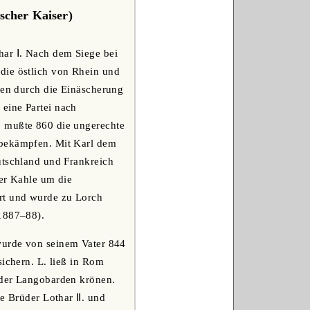
scher Kaiser)
har Ⅰ. Nach dem Siege bei
die östlich von Rhein und
gten durch die Einäscherung
eine Partei nach
. mußte 860 die ungerechte
 bekämpfen. Mit Karl dem
utschland und Frankreich
der Kahle um die
urt und wurde zu Lorch
 1887‒88).
 wurde von seinem Vater 844
sichern. L. ließ in Rom
 der Langobarden krönen.
ne Brüder Lothar Ⅱ. und