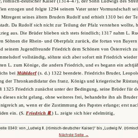
r, römisch-deutscher Kaiser (1314‒47), der Sohn Ludwigs des Str
ien erzogen und folgte 1294 seinem Vater unter Vormundschaft sei
itregent seines ältern Bruders Rudolf und erhielt 1310 bei der Tei
tadt. Da Rudolf sich nicht zur Teilung der Pfalz verstehen wollte,
ieg aus. Die Brüder blieben sich stets feindlich; 1317 nahm L. Ru
en Söhnen die Rhein- und Oberpfalz zurück, die fortan von Bayern
nd seinem Jugendfreunde Friedrich dem Schönen von Österreich zum
mmelsdorf vollständig, söhnte sich aber sofort mit Friedrich wieder
ten L. zum Könige, die andern Friedrich, und es begann ein achtjä
ichs bei
Mühldorf
(s. d.) 1322 beendete. Friedrichs Bruder, Leopol
ng der Thronkandidatur des franz. Königs und kriegerische Rüstun
eß 1325 Friedrich zunächst unter der Bedingung, seine Brüder für d
ls dieses nicht gelang, ohne weiteres frei, behandelte ihn als Brud
igreich an, wenn er die Zustimmung des Papstes erlange; erst nac
den ein. (S.
Friedrich Ⅲ.
) L. zeigte sich hier edelmütig,
Seite 0340: von
Ludwig Ⅱ. (römisch-deutscher Kaiser)
bis
Ludwig Ⅳ. (römisc
Nächste Seite →