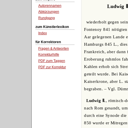
Ludwig Ⅱ
Autorennamen
Abkürzungen
Rundgang
wiederholt gegen sein
zum Künstlerlexikon
Fontenoy 841 nötigten 
Index
Aar gelegenen Lande er
für Korrektoren
Hamburgs 845 L., dies 
Fragen & Antworten
Frankreich, aber dann
Korrekturhilfe
Eroberung ruhmlos fah
PDF zum Taggen
Kahlen erhob sich Stre
PDF zur Korrektur
geteilt wurde. Bei Kai
Kaiserkrone, aber L. 
begraben. – Vgl. Dümml
Ludwig Ⅱ.
, römisch-d
nach Rom gesandt, um d
durch eine Synode die 
850 wurde er Mitregent