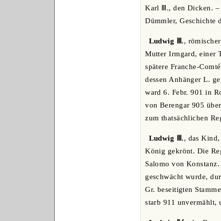
Karl Ⅲ., den Dicken. –
Dümmler, Geschichte de
Ludwig Ⅲ.
, römische
Mutter Irmgard, einer 
spätere Franche-Comté)
dessen Anhänger L. g
ward 6. Febr. 901 in R
von Berengar 905 über
zum thatsächlichen Re
Ludwig Ⅲ.
, das Kind
König gekrönt. Die Reg
Salomo von Konstanz. 
geschwächt wurde, durc
Gr. beseitigten Stamme
starb 911 unvermählt, 