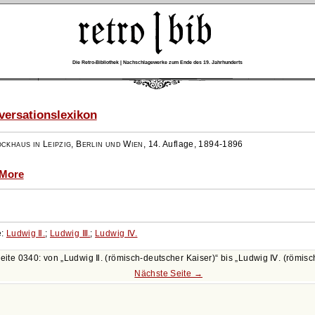
Die Retro-Bibliothek | Nachschlagewerke zum Ende des 19. Jahrhunderts
ersationslexikon
ockhaus in Leipzig, Berlin und Wien
,
14. Auflage, 1894-1896
 More
e:
Ludwig Ⅱ.
;
Ludwig Ⅲ.
;
Ludwig Ⅳ.
Seite 0340: von
Ludwig Ⅱ. (römisch-deutscher Kaiser)
bis
Ludwig Ⅳ. (römisc
Nächste Seite →