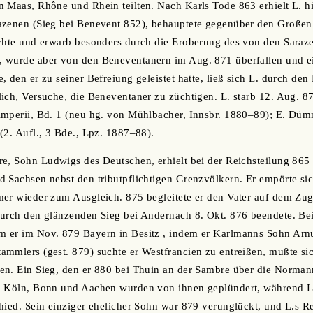
 Maas, Rhône und Rhein teilten. Nach Karls Tode 863 erhielt L. h
azenen (Sieg bei Benevent 852), behauptete gegenüber den Große
chte und erwarb besonders durch die Eroberung des von den Saraze
 wurde aber von den Beneventanern im Aug. 871 überfallen und 
 den er zu seiner Befreiung geleistet hatte, ließ sich L. durch den
ich, Versuche, die Beneventaner zu züchtigen. L. starb 12. Aug. 
imperii, Bd. 1 (neu hg. von Mühlbacher, Innsbr. 1880‒89); E. Düm
(2. Aufl., 3 Bde., Lpz. 1887‒88).
ere, Sohn Ludwigs des Deutschen, erhielt bei der Reichsteilung 865
 Sachsen nebst den tributpflichtigen Grenzvölkern. Er empörte si
er wieder zum Ausgleich. 875 begleitete er den Vater auf dem Zug
durch den glänzenden Sieg bei Andernach 8. Okt. 876 beendete. Be
 er im Nov. 879 Bayern in Besitz , indem er Karlmanns Sohn Arnu
mmlers (gest. 879) suchte er Westfrancien zu entreißen, mußte sic
en. Ein Sieg, den er 880 bei Thuin an der Sambre über die Norman
. Köln, Bonn und Aachen wurden von ihnen geplündert, während L.
hied. Sein einziger ehelicher Sohn war 879 verunglückt, und L.s Re