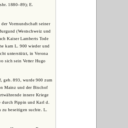
sbr. 1880‒89); E.
r der Vormundschaft seiner
n Burgund (Westschweiz und
 nach Kaiser Lamberts Tode
che kam L. 900 wieder und
ht unterstützt, in Verona
o sich sein Vetter Hugo
f, geb. 893, wurde 900 zum
on Mainz und der Bischof
ortwährende innere Kriege
 durch Pippin und Karl d.
 zu beseitigen suchte. L.