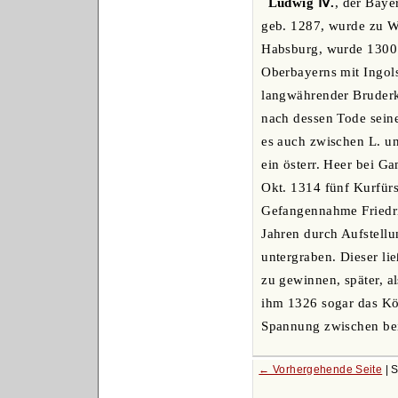
Ludwig Ⅳ.
, der Baye
geb. 1287, wurde zu W
Habsburg, wurde 1300 M
Oberbayerns mit Ingols
langwährender Bruderkr
nach dessen Tode sein
es auch zwischen L. u
ein österr. Heer bei Ga
Okt. 1314 fünf Kurfürs
Gefangennahme Friedr
Jahren durch Aufstellu
untergraben. Dieser li
zu gewinnen, später, a
ihm 1326 sogar das Kön
Spannung zwischen bei
← Vorhergehende Seite
| 