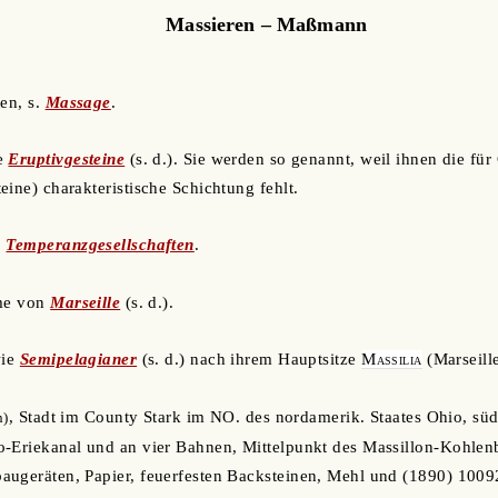
Massieren – Maßmann
ten, s.
Massage
.
ie
Eruptivgesteine
(s. d.). Sie werden so genannt, weil ihnen die für
eine) charakteristische Schichtung fehlt.
.
Temperanzgesellschaften
.
ame von
Marseille
(s. d.).
wie
Semipelagianer
(s. d.) nach ihrem Hauptsitze
Massilia
(Marseille
, Stadt im County Stark im NO. des nordamerik. Staates Ohio, sü
n)
-Eriekanal und an vier Bahnen, Mittelpunkt des Massillon-Kohlenb
ugeräten, Papier, feuerfesten Backsteinen, Mehl und (1890) 10092