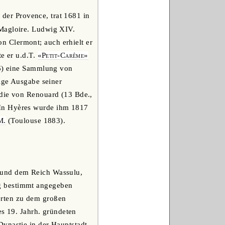
 der Provence, trat 1681 in
 Magloire. Ludwig XIV.
 Clermont; auch erhielt er
te er u.d.T.
«Petit-Carême»
66) eine Sammlung von
dige Ausgabe seiner
 die von Renouard (13 Bde.,
 In Hyères wurde ihm 1817
M.
(Toulouse 1883).
u und dem Reich Wassulu,
g bestimmt angegeben
erten zu dem großen
es 19. Jahrh. gründeten
Dynastie in der Hauptstadt