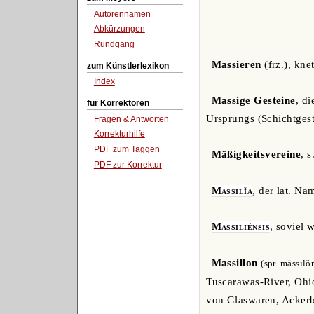
Autorennamen
Abkürzungen
Rundgang
Massieren
(frz.), kne
zum Künstlerlexikon
Index
Massige Gesteine
, d
für Korrektoren
Ursprungs (Schichtgest
Fragen & Antworten
Korrekturhilfe
PDF zum Taggen
Mäßigkeitsvereine
, s
PDF zur Korrektur
Massilĭa
, der lat. N
Massiliénsis
, soviel 
Massillon
(spr. mässilŏ
Tuscarawas-River, Ohio
von Glaswaren, Ackerba