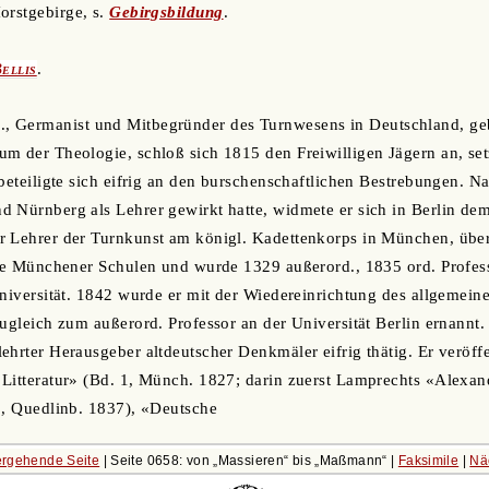
Horstgebirge, s.
Gebirgsbildung
.
ellis
.
d., Germanist und Mitbegründer des Turnwesens in Deutschland, geb
m der Theologie, schloß sich 1815 den Freiwilligen Jägern an, set
 beteiligte sich eifrig an den burschenschaftlichen Bestrebungen. 
 Nürnberg als Lehrer gewirkt hatte, widmete er sich in Berlin de
r Lehrer der Turnkunst am königl. Kadettenkorps in München, üb
die Münchener Schulen und wurde 1329 außerord., 1835 ord. Profes
Universität. 1842 wurde er mit der Wiedereinrichtung des allgemein
zugleich zum außerord. Professor an der Universität Berlin ernannt.
ehrter Herausgeber altdeutscher Denkmäler eifrig thätig. Er veröff
 Litteratur» (Bd. 1, Münch. 1827; darin zuerst Lamprechts «Alexa
., Quedlinb. 1837), «Deutsche
rgehende Seite
| Seite 0658: von
Massieren
bis
Maßmann
|
Faksimile
|
Nä