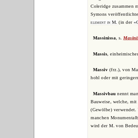
Coleridge zusammen m
Symons veröffentlicht
element in M.
(in der
«
Massinissa
, s.
Masini
Massis
, einheimisch
Massiv
(frz.), von Ma
hohl oder mit geringer
Massivbau
nennt man 
Bauweise, welche, mit
(Gewölbe) verwendet. 
manchen Monumentalbau
wird der M. von Bedeut