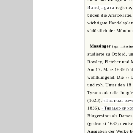
Bandjagara
regierte
bilden die Aristokrati
wichtigste Handelsplat
südöstlich der Mündung 
Massinger
(spr. mässĭn
studierte zu Oxford, u
Rowley, Fletcher und M
Am 17. März 1639 früh 
wohlklingend. Die ↔ L
und roh. Unter den 18 
Tyrann oder die Jungfr
(1623),
«The fatal dow
1836),
«The maid of ho
Bürgersfrau als Dame»
(gedruckt 1633; deutsc
Ausgaben der Werke be