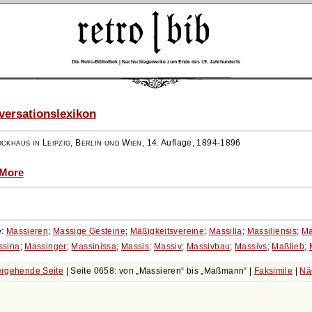
Die Retro-Bibliothek | Nachschlagewerke zum Ende des 19. Jahrhunderts
ersationslexikon
ockhaus in Leipzig, Berlin und Wien
,
14. Auflage, 1894-1896
 More
e:
Massieren
;
Massige Gesteine
;
Mäßigkeitsvereine
;
Massilia
;
Massiliensis
;
Ma
ssina
;
Massinger
;
Massinissa
;
Massis
;
Massiv
;
Massivbau
;
Massivs
;
Maßlieb
;
rgehende Seite
| Seite 0658: von
Massieren
bis
Maßmann
|
Faksimile
|
Nä