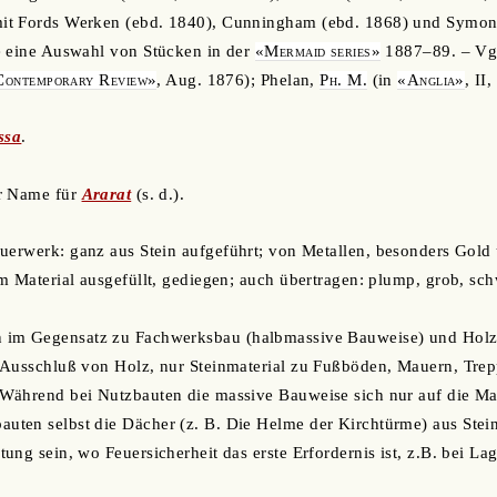
it Fords Werken (ebd. 1840), Cunningham (ebd. 1868) und Symons
e eine Auswahl von Stücken in der
«Mermaid series»
1887–89. – Vgl
Contemporary Review»
, Aug. 1876); Phelan,
Ph. M.
(in
«Anglia»
, II
ssa
.
er Name für
Ararat
(s. d.).
uerwerk: ganz aus Stein aufgeführt; von Metallen, besonders Gold 
m Material ausgefüllt, gediegen; auch übertragen: plump, grob, sch
im Gegensatz zu Fachwerksbau (halbmassive Bauweise) und Holz 
 Ausschluß von Holz, nur Steinmaterial zu Fußböden, Mauern, Tre
Während bei Nutzbauten die massive Bauweise sich nur auf die Mau
ten selbst die Dächer (z. B. Die Helme der Kirchtürme) aus Stein
ung sein, wo Feuersicherheit das erste Erfordernis ist, z.B. bei La