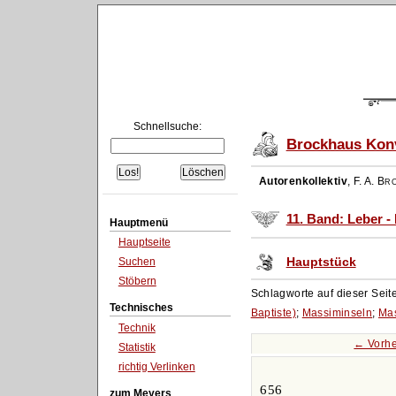
Schnellsuche:
Brockhaus Konv
Autorenkollektiv
,
F. A. Br
11. Band: Leber -
Hauptmenü
Hauptseite
Hauptstück
Suchen
Stöbern
Schlagworte auf dieser Seit
Technisches
Baptiste)
;
Massiminseln
;
Ma
Technik
← Vorhe
Statistik
richtig Verlinken
656
zum Meyers