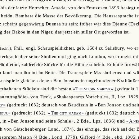
, bis der letzte Herrscher, Amada, von den Franzosen 1893 besieg
e, heidn. Bambara die Masse der Bevölkerung. Die Haussasprache ist 
z scheint gegenwärtig Duensa zu sein; früher war dies Djenne (Ds
des Bakoe in den Niger, das jetzt ein stiller Ort geworden ist.
, Phil., engl. Schauspieldichter, geb. 1584 zu Salisbury, wo e
dsch'r)
nterbrach aber seine Studien und ging nach London, wo er meist mi
iddleton, zahlreiche Stücke für die Bühne schrieb. Er hatte fortw
fand man ihn tot im Bette. Die Trauerspiele M.s sind ernst und wür
ustspiele gleichen denen Ben Jonsons in ungebundener Kraftäußer
erhaltenen Stücken sind die besten
«The virgin martyr»
(gedruckt 1
auentragödie» von Tieck, «Shakespeares Vorschule», II, Lpz. 1829
ry»
(gedruckt 1632; deutsch von Baudissin in «Ben Jonson und sein
nour»
(gedruckt 1632),
«The city madam»
(gedruckt 1632; deutsch 
, in «Ben Jonson und seine Schule», 2 Bde., Lpz. 1836) und
«A new
h von Gätschenberger, Lond. 1874), das einzige, das sich auf der 
sorgten Mason (4 Bde., Lond. 1779), Gifford (4 Bde., ebd. 1805; 