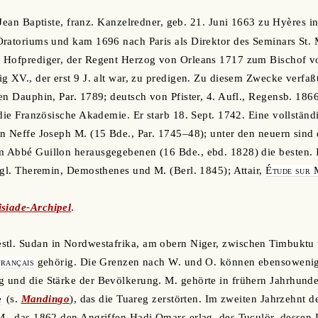
 Jean Baptiste, franz. Kanzelredner, geb. 21. Juni 1663 zu Hyères in
Oratoriums und kam 1696 nach Paris als Direktor des Seminars St.
 Hofprediger, der Regent Herzog von Orleans 1717 zum Bischof von
g XV., der erst 9 J. alt war, zu predigen. Zu diesem Zwecke verfaß
en Dauphin, Par. 1789; deutsch von Pfister, 4. Aufl., Regensb. 18
 die Französische Akademie. Er starb 18. Sept. 1742. Eine vollstän
n Neffe Joseph M. (15 Bde., Par. 1745–48); unter den neuern sind
 Abbé Guillon herausgegebenen (16 Bde., ebd. 1828) die besten.
Vgl. Theremin, Demosthenes und M. (Berl. 1845); Attair,
Étude sur 
siade-Archipel
.
estl. Sudan in Nordwestafrika, am obern Niger, zwischen Timbukt
rançais
gehörig. Die Grenzen nach W. und O. können ebensoweni
 und die Stärke der Bevölkerung. M. gehörte in frühern Jahrhund
e
(s.
Mandingo
), das die Tuareg zerstörten. Im zweiten Jahrzehnt d
., das 1862 den Angriffen Hadj Omars erlag, des Tuculör, dessen 