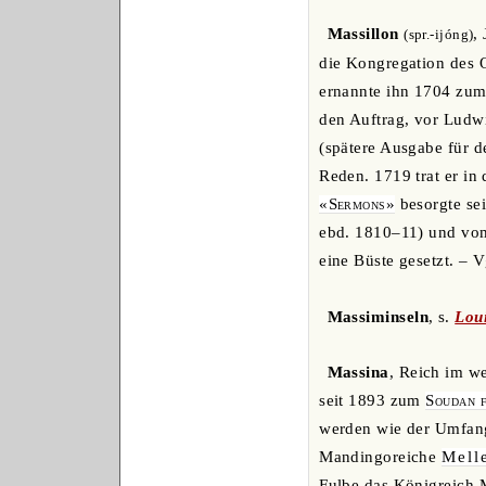
Massillon
,
(spr.-ijóng)
die Kongregation des 
ernannte ihn 1704 zum
den Auftrag, vor Ludwi
(spätere Ausgabe für d
Reden. 1719 trat er in
«Sermons»
besorgte sei
ebd. 1810–11) und vom
eine Büste gesetzt. – 
Massiminseln
, s.
Loui
Massina
, Reich im w
seit 1893 zum
Soudan f
werden wie der Umfang
Mandingoreiche
Mell
Fulbe das Königreich M