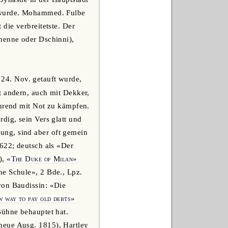
t wurde. Mohammed. Fulbe
die verbreitetste. Der
chenne oder Dschinni),
r 24. Nov. getauft wurde,
t andern, auch mit Dekker,
ährend mit Not zu kämpfen.
dig, sein Vers glatt und
ung, sind aber oft gemein
622; deutsch als «Der
),
«The Duke of Milan»
e Schule», 2 Bde., Lpz.
von Baudissin: «Die
 way to pay old debts»
Bühne behauptet hat.
neue Ausg. 1815), Hartley