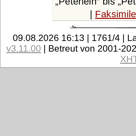
Peterlein
bis
Pet
|
Faksimil
09.08.2026 16:13 | 1761/4 | L
v3.11.00
| Betreut von 2001-20
XH