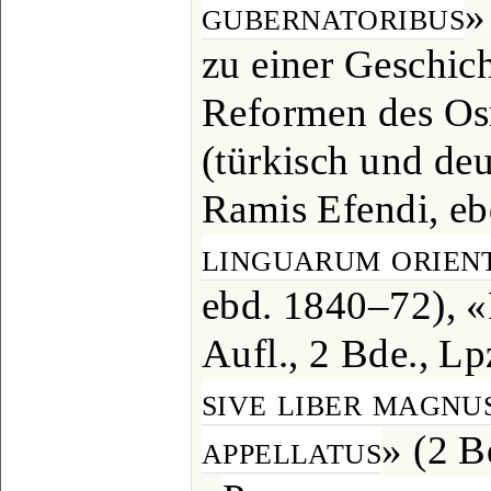
gubernatoribus
»
zu einer Geschich
Reformen des Os
(türkisch und de
Ramis Efendi, eb
linguarum orien
ebd. 1840‒72), «
Aufl., 2 Bde., Lp
sive liber magnu
appellatus
» (2 B