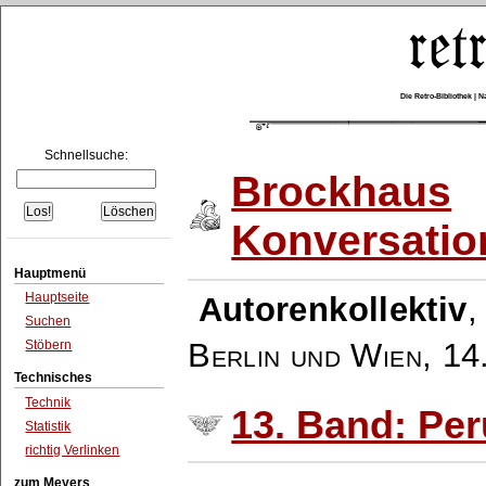
Die Retro-Bibliothek |
Schnellsuche:
Brockhaus
Konversatio
Hauptmenü
Hauptseite
Autorenkollektiv
Suchen
Berlin und Wien
,
14
Stöbern
Technisches
Technik
13. Band: Per
Statistik
richtig Verlinken
zum Meyers