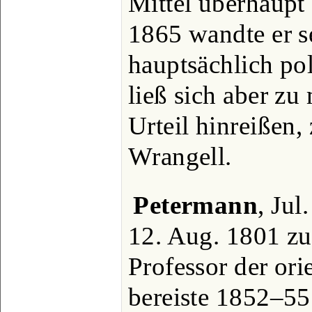
Mittel überhaupt 
1865 wandte er s
hauptsächlich po
ließ sich aber z
Urteil hinreißen
Wrangell.
Petermann
, Jul
12. Aug. 1801 z
Professor der orie
bereiste 1852‒55