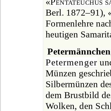
«
Pentateuchus s
Berl. 1872‒91), 
Formenlehre nach
heutigen Samarit
Petermännchen
Petermenger
und
Münzen geschrieb
Silbermünzen des
dem Brustbild des
Wolken, den Schl