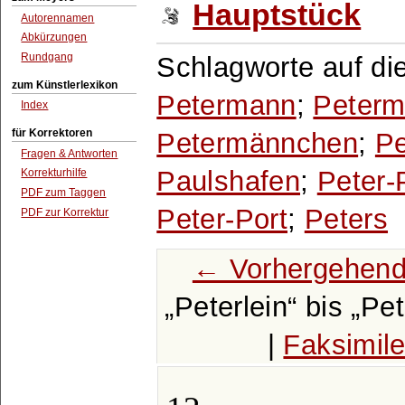
Hauptstück
Autorennamen
Abkürzungen
Rundgang
Schlagworte auf di
zum Künstlerlexikon
Petermann
;
Peter
Index
für Korrektoren
Petermännchen
;
Pe
Fragen & Antworten
Paulshafen
;
Peter-
Korrekturhilfe
PDF zum Taggen
Peter-Port
;
Peters
PDF zur Korrektur
← Vorhergehend
Peterlein
bis
Pet
|
Faksimil