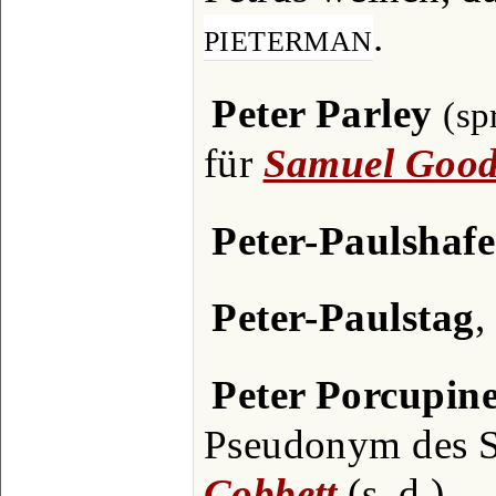
pieterman
.
Peter Parley
(sp
für
Samuel Good
Peter-Paulshaf
Peter-Paulstag
,
Peter Porcupin
Pseudonym des Sc
Cobbett
(s. d.).