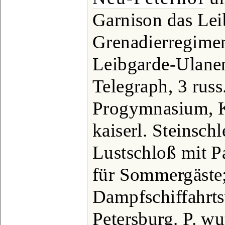
Garnison das Lei
Grenadierregimen
Leibgarde-Ulanen
Telegraph, 3 russ
Progymnasium, Kr
kaiserl. Steinschl
Lustschloß mit Pa
für Sommergäste
Dampfschiffahrt
Petersburg. P. w