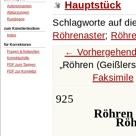
Hauptstück
Autorennamen
Abkürzungen
Rundgang
Schlagworte auf di
zum Künstlerlexikon
Röhrenaster
;
Röhre
Index
für Korrektoren
← Vorhergehend
Fragen & Antworten
Korrekturhilfe
Röhren (Geißler
PDF zum Taggen
PDF zur Korrektur
Faksimile
925
Röhren 
Röh