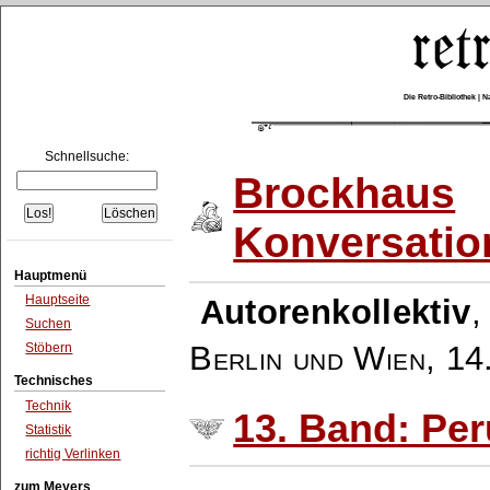
Die Retro-Bibliothek |
Schnellsuche:
Brockhaus
Konversatio
Hauptmenü
Hauptseite
Autorenkollektiv
Suchen
Berlin und Wien
,
14
Stöbern
Technisches
Technik
13. Band: Per
Statistik
richtig Verlinken
zum Meyers