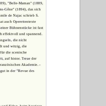
1889), "Belle-Maman" (1889,
ns-Gêne" (1894), das sich
mile de Najac schrieb S.
hat auch Operettentexte
seiner Bühnenstücke ist fast
ch effektvoll und spannend.
gseln, die nicht
t und witzig, die
für die scenische
, auf histor. Treue der
 französischen Akademie. -
égut in der "Revue des