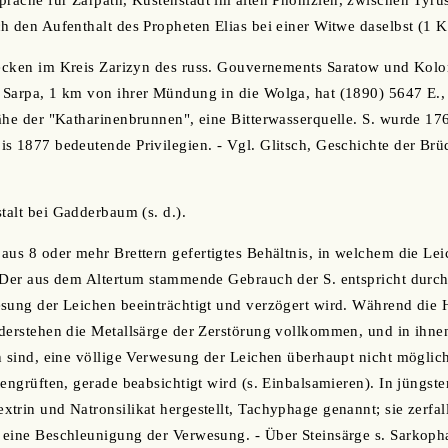
sprache für Zarpath, Küstenstadt im alten Phönizien, zwischen Tyr
h den Aufenthalt des Propheten Elias bei einer Witwe daselbst (1 Kö
lecken im Kreis Zarizyn des russ. Gouvernements Saratow und Kolo
 Sarpa, 1 km von ihrer Mündung in die Wolga, hat (1890) 5647 E.
ähe der "Katharinenbrunnen", eine Bitterwasserquelle. S. wurde 1
s 1877 bedeutende Privilegien. - Vgl. Glitsch, Geschichte der Br
talt bei Gadderbaum (s. d.).
 aus 8 oder mehr Brettern gefertigtes Behältnis, in welchem die Lei
. Der aus dem Altertum stammende Gebrauch der S. entspricht dur
sung der Leichen beeinträchtigt und verzögert wird. Während die H
derstehen die Metallsärge der Zerstörung vollkommen, und in ihnen 
n sind, eine völlige Verwesung der Leichen überhaupt nicht möglich,
engrüften, gerade beabsichtigt wird (s. Einbalsamieren). In jüngste
trin und Natronsilikat hergestellt, Tachyphage genannt; sie zerfa
 eine Beschleunigung der Verwesung. - Über Steinsärge s. Sarkoph