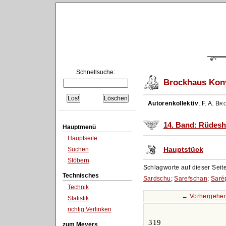
Schnellsuche:
Brockhaus Konv
Autorenkollektiv
,
F. A. Br
14. Band: Rüdesh
Hauptmenü
Hauptseite
Hauptstück
Suchen
Stöbern
Schlagworte auf dieser Seit
Technisches
Sardschu
;
Sarefschan
;
Saré
Technik
← Vorhergehen
Statistik
richtig Verlinken
319
zum Meyers