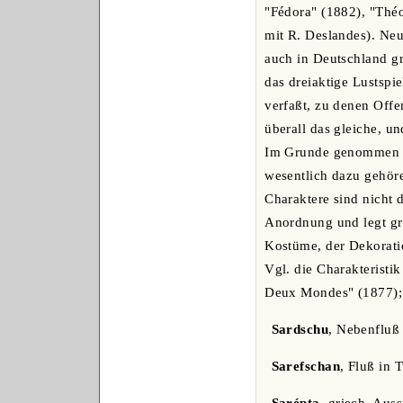
"Fédora" (1882), "Thé
mit R. Deslandes). Ne
auch in Deutschland gr
das dreiaktige Lustspi
verfaßt, zu denen Offe
überall das gleiche, u
Im Grunde genommen s
wesentlich dazu gehöre
Charaktere sind nicht 
Anordnung und legt gro
Kostüme, der Dekoratio
Vgl. die Charakteristik
Deux Mondes" (1877); A
Sardschu
, Nebenfluß
Sarefschan
, Fluß in 