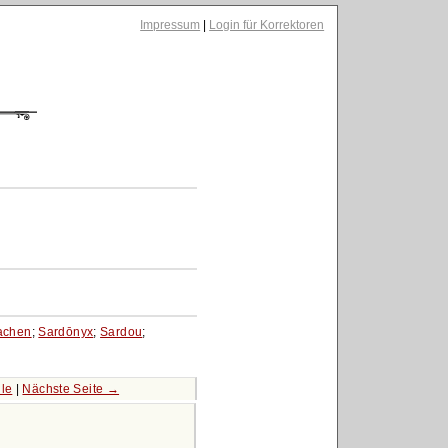
Impressum
|
Login für Korrektoren
achen
;
Sardōnyx
;
Sardou
;
ile
|
Nächste Seite →