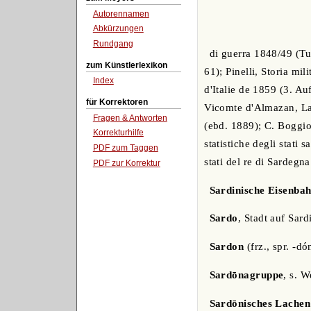
Autorennamen
Abkürzungen
Rundgang
di guerra 1848/49 (Tur
zum Künstlerlexikon
61); Pinelli, Storia m
Index
d'Italie de 1859 (3. A
für Korrektoren
Vicomte d'Almazan, La 
Fragen & Antworten
(ebd. 1889); C. Boggio,
Korrekturhilfe
statistiche degli stati
PDF zum Taggen
stati del re di Sardegn
PDF zur Korrektur
Sardinische Eisenba
Sardo
, Stadt auf Sard
Sardon
(frz., spr. -dó
Sardōnagruppe
, s. W
Sardōnisches Lachen