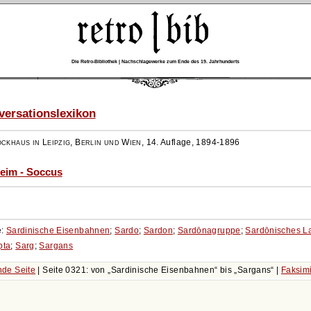
Die Retro-Bibliothek | Nachschlagewerke zum Ende des 19. Jahrhunderts
ersationslexikon
ockhaus in Leipzig, Berlin und Wien
,
14. Auflage, 1894-1896
eim - Soccus
e:
Sardinische Eisenbahnen
;
Sardo
;
Sardon
;
Sardōnagruppe
;
Sardōnisches L
pta
;
Sarg
;
Sargans
de Seite
| Seite 0321: von
Sardinische Eisenbahnen
bis
Sargans
|
Faksim