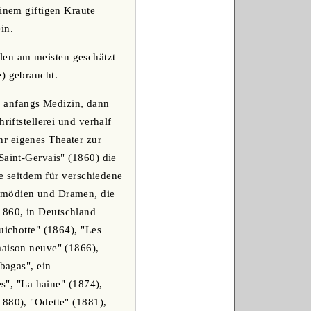
einem giftigen Kraute
in.
llen am meisten geschätzt
e) gebraucht.
rte anfangs Medizin, dann
riftstellerei und verhalf
r eigenes Theater zur
Saint-Gervais" (1860) die
te seitdem für verschiedene
Komödien und Dramen, die
1860, in Deutschland
uichotte" (1864), "Les
maison neuve" (1866),
bagas", ein
es", "La haine" (1874),
1880), "Odette" (1881),