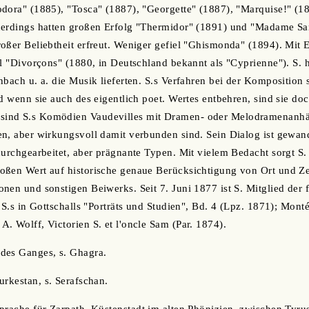
odora" (1885), "Tosca" (1887), "Georgette" (1887), "Marquise!" (
uerdings hatten großen Erfolg "Thermidor" (1891) und "Madame Sa
oßer Beliebtheit erfreut. Weniger gefiel "Ghismonda" (1894). Mit E
el "Divorçons" (1880, in Deutschland bekannt als "Cyprienne"). S. 
nbach u. a. die Musik lieferten. S.s Verfahren bei der Komposition 
nd wenn sie auch des eigentlich poet. Wertes entbehren, sind sie do
ind S.s Komödien Vaudevilles mit Dramen- oder Melodramenanhän
n, aber wirkungsvoll damit verbunden sind. Sein Dialog ist gewand
durchgearbeitet, aber prägnante Typen. Mit vielem Bedacht sorgt S. 
ßen Wert auf historische genaue Berücksichtigung von Ort und Zeit
nen und sonstigen Beiwerks. Seit 7. Juni 1877 ist S. Mitglied der
 S.s in Gottschalls "Porträts und Studien", Bd. 4 (Lpz. 1871); Mont
. Wolff, Victorien S. et l'oncle Sam (Par. 1874).
 des Ganges, s. Ghagra.
Turkestan, s. Serafschan.