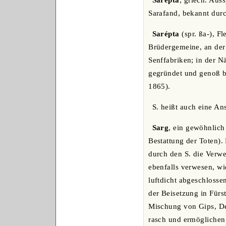
Sarépta
, griech. Aus
Sarafand, bekannt durc
Sarépta
(spr. ßa-), F
Brüdergemeine, an der
Senffabriken; in der N
gegründet und genoß bi
1865).
S. heißt auch eine Ans
Sarg
, ein gewöhnlich
Bestattung der Toten)
durch den S. die Verwe
ebenfalls verwesen, wi
luftdicht abgeschlosse
der Beisetzung in Fürst
Mischung von Gips, Dex
rasch und ermöglichen