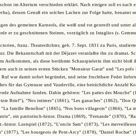
 schon im Altertum verschieden erklärt. Nach einigen soll es nach 
erba), dessen Genuß ein solches Lachen zur Folge hatte, benannt se
gen des gemeinen Karneols, die weiß und rot gestreift und unter a
rde er zu geschnittenen Steinen, vorzüglich zu Intaglios (s. Gemm
ictorien, franz. Theaterdichter, geb. 7. Sept. 1831 zu Paris, studie
ur. Die Bekanntschaft mit der Déjazet veranlaßte ihn zu dramat. Sch
m Aufkommen, als diese berühmte Schauspielerin ihm nicht bloß ih
dern auch in seinen ersten Stücken "Monsieur Garat" und "Les prés 
s Ruf war damit sofort begründet, und seine fruchtbare Feder liefer
ders für das Gymnase und Vaudeville, eine beträchtliche Anzahl 
nzende Aufnahme fanden. Dahin gehören: "Les pattes des Mouche" (
letzte Brief"), "Nos intimes" (1861), "Les ganaches" (1862), "Don Q
 "La famille Benoîton" (1865), "Nos bons villageois" (1866), "La 
trie", ein patriotisch-histor. Drama (1869), "Fernande" (1870), "Ra
t.-histor. Lustspiel (1872), "L'oncle Sam" (1873), "Les merveilleus
a" (1877), "Les bourgeois de Pont-Arcy" (1878), "Daniel Rochat" (