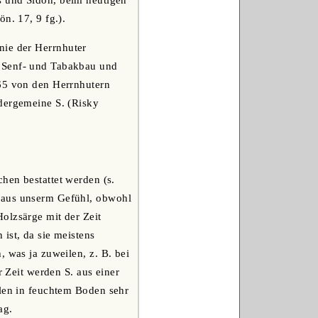
us und Sidon, beim heutigen
n. 17, 9 fg.).
nie der Herrnhuter
, Senf- und Tabakbau und
765 von den Herrnhutern
üdergemeine S. (Risky
chen bestattet werden (s.
chaus unserm Gefühl, obwohl
olzsärge mit der Zeit
ist, da sie meistens
 was ja zuweilen, z. B. bei
r Zeit werden S. aus einer
llen in feuchtem Boden sehr
ag.