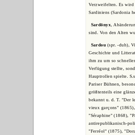
Verzweifelten. Es wird
Sardiniens (Sardonia h
Sardōnyx
, Abänderun
sind. Von den Alten wu
Sardou
(spr. -duh), V
Geschichte und Litterat
ihm zu um so schneller
Verfügung stellte, son
Hauptrollen spielte. S.
Pariser Bühnen, beson
größtenteils eine glä
bekannt u. d. T. "Der 
vieux garçons" (1865),
"Séraphine" (1868), "Pa
antirepublikanisch-poli
"Ferréol" (1875), "Dor