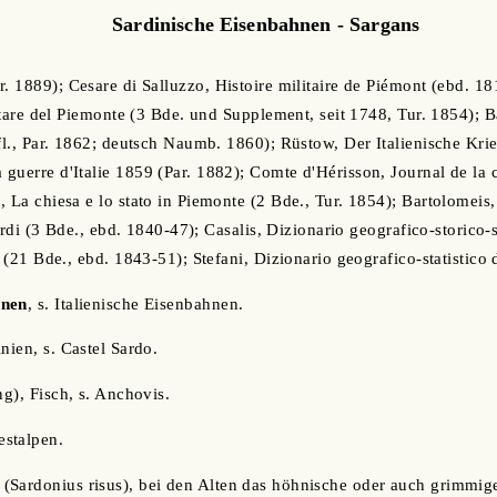
Sardinische Eisenbahnen - Sargans
. 1889); Cesare di Salluzzo, Histoire militaire de Piémont (ebd. 18
ilitare del Piemonte (3 Bde. und Supplement, seit 1748, Tur. 1854);
ufl., Par. 1862; deutsch Naumb. 1860); Rüstow, Der Italienische Kri
guerre d'Italie 1859 (Par. 1882); Comte d'Hérisson, Journal de la
 La chiesa e lo stato in Piemonte (2 Bde., Tur. 1854); Bartolomeis,
 sardi (3 Bde., ebd. 1840-47); Casalis, Dizionario geografico-storico
a (21 Bde., ebd. 1843-51); Stefani, Dizionario geografico-statistico d
hnen
, s. Italienische Eisenbahnen.
inien, s. Castel Sardo.
ng), Fisch, s. Anchovis.
estalpen.
(Sardonius risus), bei den Alten das höhnische oder auch grimmi