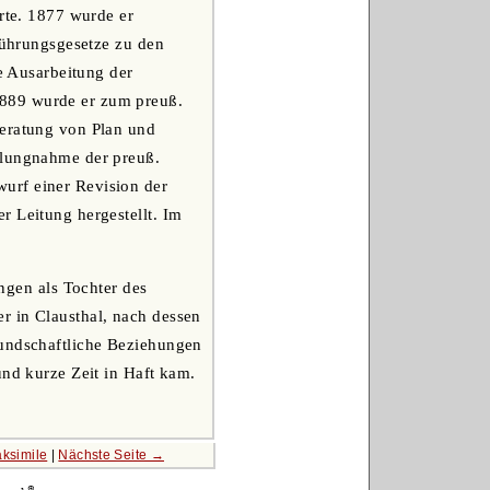
hrte. 1877 wurde er
sführungsgesetze zu den
ie Ausarbeitung der
1889 wurde er zum preuß.
Beratung von Plan und
llungnahme der preuß.
urf einer Revision der
r Leitung hergestellt. Im
ingen als Tochter des
r in Clausthal, nach dessen
eundschaftliche Beziehungen
und kurze Zeit in Haft kam.
aksimile
|
Nächste Seite →