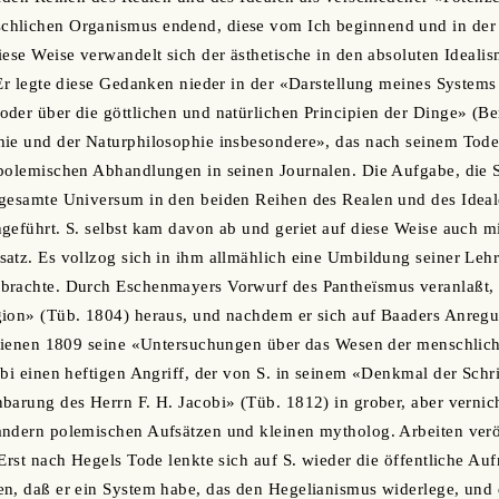
hlichen Organismus endend, diese vom Ich beginnend und in der 
iese Weise verwandelt sich der ästhetische in den absoluten Ideali
 Er legte diese Gedanken nieder in der «Darstellung meines Systems
der über die göttlichen und natürlichen Principien der Dinge» (Be
ie und der Naturphilosophie insbesondere», das nach seinem Tode g
polemischen Abhandlungen in seinen Journalen. Die Aufgabe, die S. 
 gesamte Universum in den beiden Reihen des Realen und des Ideal
geführt. S. selbst kam davon ab und geriet auf diese Weise auch m
atz. Es vollzog sich in ihm allmählich eine Umbildung seiner Leh
brachte. Durch Eschenmayers Vorwurf des Pantheïsmus veranlaßt, g
gion» (Tüb. 1804) heraus, und nachdem er sich auf Baaders Anre
chienen 1809 seine «Untersuchungen über das Wesen der menschliche
obi einen heftigen Angriff, der von S. in seinem «Denkmal der Schri
barung des Herrn F. H. Jacobi» (Tüb. 1812) in grober, aber vernic
ndern polemischen Aufsätzen und kleinen mytholog. Arbeiten veröf
 Erst nach Hegels Tode lenkte sich auf S. wieder die öffentliche Au
en, daß er ein System habe, das den Hegelianismus widerlege, und