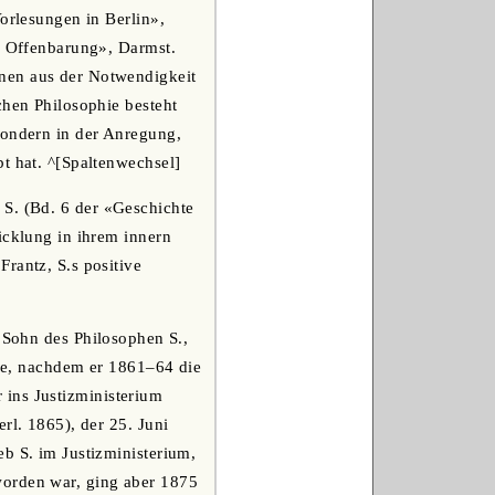
Vorlesungen in Berlin»,
er Offenbarung», Darmst.
onen aus der Notwendigkeit
chen Philosophie besteht
sondern in der Anregung,
t hat. ^[Spaltenwechsel]
 S. (Bd. 6 der «Geschichte
icklung in ihrem innern
rantz, S.s positive
r Sohn des Philosophen S.,
rde, nachdem er 1861‒64 die
r ins Justizministerium
rl. 1865), der 25. Juni
b S. im Justizministerium,
worden war, ging aber 1875