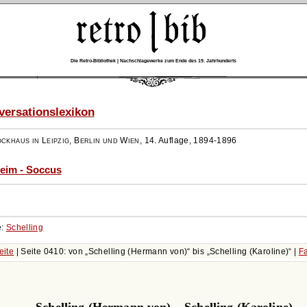
Die Retro-Bibliothek | Nachschlagewerke zum Ende des 19. Jahrhunderts
ersationslexikon
ockhaus in Leipzig, Berlin und Wien
,
14. Auflage, 1894-1896
eim - Soccus
e:
Schelling
eite
| Seite 0410: von
Schelling (Hermann von)
bis
Schelling (Karoline)
|
F
Schelling (Hermann von) – Schelling (Karoline)