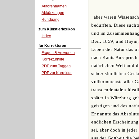
Autorennamen
Abkürzungen
aber waren Wissenscha
Rundgang
bedurften. Diese sucht
zum Künstlerlexikon
und im Zusammenhange 
Index
Berl. 1859, und Haym,
für Korrektoren
Leben der Natur das un
Fragen & Antworten
nach Kants Ausspruch w
Korrekturhilfe
natürlichen Welt und d
PDF zum Taggen
PDF zur Korrektur
seiner sinnlichen Gesta
vollkommenste aller Ge
transcendentalen Ideal
später in Würzburg ge
geistigen und des natü
Er nannte das Absolute
endlichen Erscheinunge
sei, aber doch in jeder
aus der Gottheit die b