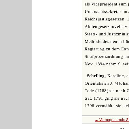
als Vicepräsident zum 
Unterstaatssekretär im
Reichsjustizgesetzen. 
Aktiengesetznovelle v
Staats- und Justizmini
Methode des neuen bürg
Regierung zu dem Entw
Strafprozeßordnung und
Nov. 1894 nahm S. sei
Schelling
, Karoline, 
Orientalisten J. ^[Joh
Tode (1788) sie nach G
trat. 1791 ging sie na
1796 vermählte sie si
← Vorhergehende S