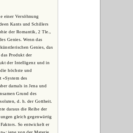
ie einer Versöhnung
deen Kants und Schillers
ie der Romantik, 2 Tle.,
des Genies. Wenn das
 künstlerischen Genies, das
 das Produkt der
kt der Intelligenz und in
t die höchste und
ft «System des
aber damals in Jena und
einsamen Grund des
luten, d. h. der Gottheit.
hte daraus die Reihe der
inungen gleich gegenwärtig
Faktors. So entwickelt er
en»; jene von der Materie