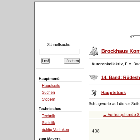
Schnellsuche:
Brockhaus Konv
Autorenkollektiv
,
F. A. Br
14. Band: Rüdesh
Hauptmenü
Hauptseite
Hauptstück
Suchen
Stöbern
Schlagworte auf dieser Seit
Technisches
← Vorhergehende S
Technik
Statistik
richtig Verlinken
408
zum Meyers