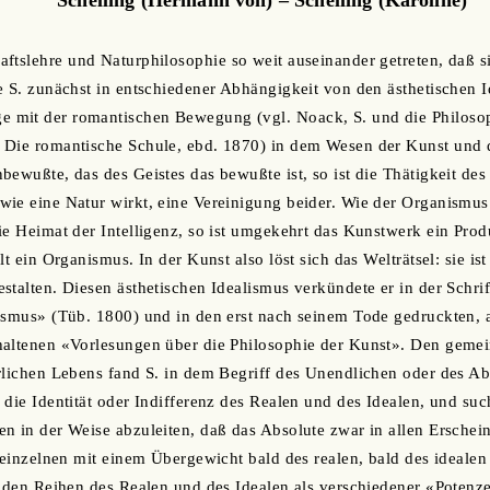
ftslehre und Naturphilosophie so weit auseinander getreten, daß s
e S. zunächst in entschiedener Abhängigkeit von den ästhetischen I
mit der romantischen Bewegung (vgl. Noack, S. und die Philosoph
 Die romantische Schule, ebd. 1870) in dem Wesen der Kunst und 
bewußte, das des Geistes das bewußte ist, so ist die Thätigkeit des
ie eine Natur wirkt, eine Vereinigung beider. Wie der Organismus
ie Heimat der Intelligenz, so ist umgekehrt das Kunstwerk ein Produ
lt ein Organismus. In der Kunst also löst sich das Welträtsel: sie is
stalten. Diesen ästhetischen Idealismus verkündete er in der Schri
ismus» (Tüb. 1800) und in den erst nach seinem Tode gedruckten, 
haltenen «Vorlesungen über die Philosophie der Kunst». Den gem
rlichen Lebens fand S. in dem Begriff des Unendlichen oder des Abso
 die Identität oder Indifferenz des Realen und des Idealen, und suc
n in der Weise abzuleiten, daß das Absolute zwar in allen Ersche
 einzelnen mit einem Übergewicht bald des realen, bald des idealen 
eiden Reihen des Realen und des Idealen als verschiedener «Potenz