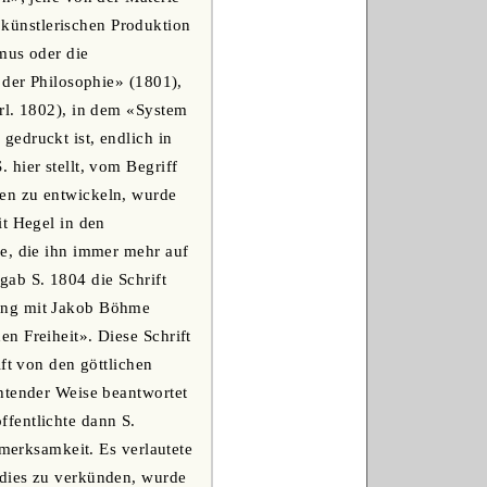
künstlerischen Produktion
smus oder die
 der Philosophie» (1801),
rl. 1802), in dem «System
edruckt ist, endlich in
hier stellt, vom Begriff
en zu entwickeln, wurde
it Hegel in den
re, die ihn immer mehr auf
ab S. 1804 die Schrift
gung mit Jakob Böhme
n Freiheit». Diese Schrift
ft von den göttlichen
htender Weise beantwortet
fentlichte dann S.
fmerksamkeit. Es verlautete
 dies zu verkünden, wurde