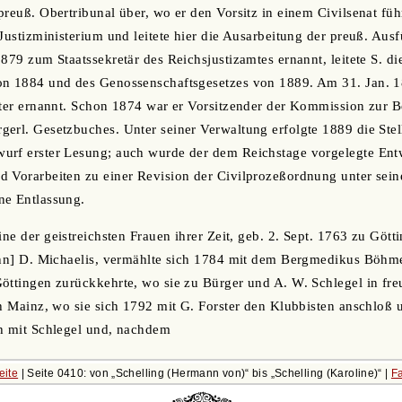
preuß. Obertribunal über, wo er den Vorsitz in einem Civilsenat fü
 Justizministerium und leitete hier die Ausarbeitung der preuß. Au
1879 zum Staatssekretär des Reichsjustizamtes ernannt, leitete S. d
on 1884 und des Genossenschaftsgesetzes von 1889. Am 31. Jan. 
ster ernannt. Schon 1874 war er Vorsitzender der Kommission zur 
erl. Gesetzbuches. Unter seiner Verwaltung erfolgte 1889 die Ste
urf erster Lesung; auch wurde der dem Reichstage vorgelegte Entw
 Vorarbeiten zu einer Revision der Civilprozeßordnung unter seine
ne Entlassung.
eine der geistreichsten Frauen ihrer Zeit, geb. 2. Sept. 1763 zu Gött
ann] D. Michaelis, vermählte sich 1784 mit dem Bergmedikus Böhme
öttingen zurückkehrte, wo sie zu Bürger und A. W. Schlegel in fr
ch Mainz, wo sie sich 1792 mit G. Forster den Klubbisten anschloß 
ch mit Schlegel und, nachdem
eite
| Seite 0410: von
Schelling (Hermann von)
bis
Schelling (Karoline)
|
F