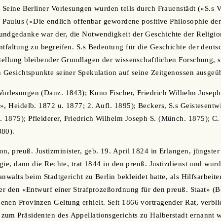
. Seine Berliner Vorlesungen wurden teils durch Frauenstädt («S.s 
ch Paulus («Die endlich offenbar gewordene positive Philosophie d
undgedanke war der, die Notwendigkeit der Geschichte der Religi
ntfaltung zu begreifen. S.s Bedeutung für die Geschichte der deuts
stellung bleibender Grundlagen der wissenschaftlichen Forschung, 
n Gesichtspunkte seiner Spekulation auf seine Zeitgenossen ausgeüb
Vorlesungen (Danz. 1843); Kuno Fischer, Friedrich Wilhelm Joseph
», Heidelb. 1872 u. 1877; 2. Aufl. 1895); Beckers, S.s Geistesentw
1875); Pfleiderer, Friedrich Wilhelm Joseph S. (Münch. 1875); C. F
880).
n, preuß. Justizminister, geb. 19. April 1824 in Erlangen, jüngste
logie, dann die Rechte, trat 1844 in den preuß. Justizdienst und wu
sanwalts beim Stadtgericht zu Berlin bekleidet hatte, als Hilfsarbeite
 er den «Entwurf einer Strafprozeßordnung für den preuß. Staat» (Be
nen Provinzen Geltung erhielt. Seit 1866 vortragender Rat, verblie
zum Präsidenten des Appellationsgerichts zu Halberstadt ernannt 