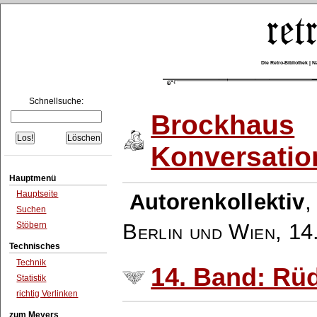
Die Retro-Bibliothek |
Schnellsuche:
Brockhaus
Konversatio
Hauptmenü
Hauptseite
Autorenkollektiv
Suchen
Berlin und Wien
,
14
Stöbern
Technisches
Technik
14. Band: Rü
Statistik
richtig Verlinken
zum Meyers