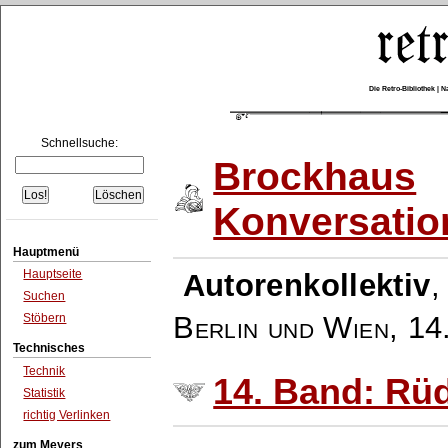
Die Retro-Bibliothek |
Schnellsuche:
Brockhaus
Konversatio
Hauptmenü
Hauptseite
Autorenkollektiv
Suchen
Berlin und Wien
,
14
Stöbern
Technisches
Technik
14. Band: Rü
Statistik
richtig Verlinken
zum Meyers