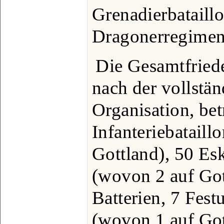
Grenadierbataill
Dragonerregimen
Die Gesamtfried
nach der vollstä
Organisation, bet
Infanteriebataill
Gottland), 50 Es
(wovon 2 auf Got
Batterien, 7 Fest
(wovon 1 auf Gott