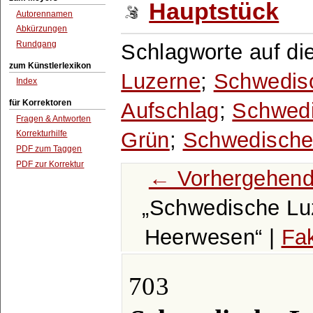
Hauptstück
Autorennamen
Abkürzungen
Rundgang
Schlagworte auf di
zum Künstlerlexikon
Luzerne
;
Schwedis
Index
für Korrektoren
Aufschlag
;
Schwedi
Fragen & Antworten
Grün
;
Schwedische
Korrekturhilfe
PDF zum Taggen
PDF zur Korrektur
← Vorhergehend
Schwedische Lu
Heerwesen
|
Fak
703