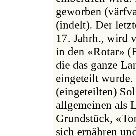
geworben (värfvad
(indelt). Der letz
17. Jahrh., wird
in den «Rotar» (B
die das ganze La
eingeteilt wurde.
(eingeteilten) So
allgemeinen als 
Grundstück, «To
sich ernähren und