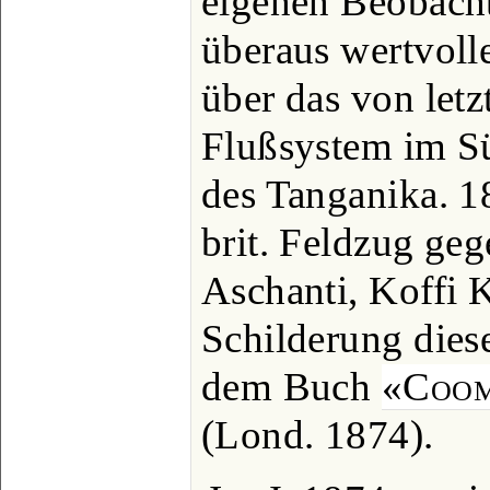
eigenen Beobacht
überaus wertvoll
über das von letz
Flußsystem im S
des Tanganika. 
brit. Feldzug ge
Aschanti, Koffi K
Schilderung diese
dem Buch
«Coom
(Lond. 1874).