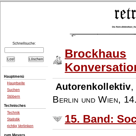
Die Retro-Bibliothek |
Schnellsuche:
Brockhaus
Konversatio
Hauptmenü
Hauptseite
Autorenkollektiv
Suchen
Berlin und Wien
,
14
Stöbern
Technisches
Technik
15. Band: Soc
Statistik
richtig Verlinken
zum Meyers