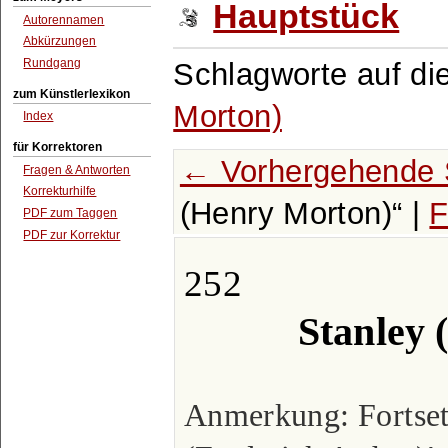
Hauptstück
Autorennamen
Abkürzungen
Rundgang
Schlagworte auf di
zum Künstlerlexikon
Morton)
Index
für Korrektoren
← Vorhergehende 
Fragen & Antworten
Korrekturhilfe
(Henry Morton)
|
F
PDF zum Taggen
PDF zur Korrektur
252
Stanley
Anmerkung: Fortsetz