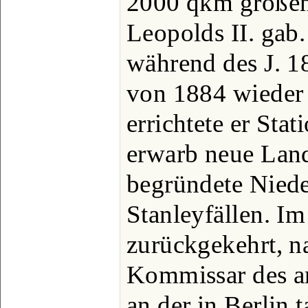
2000 qkm großen
Leopolds II. gab.
während des J. 1
von 1884 wieder
errichtete er Sta
erwarb neue Lan
begründete Niede
Stanleyfällen. I
zurückgekehrt, n
Kommissar des a
an der in Berlin 