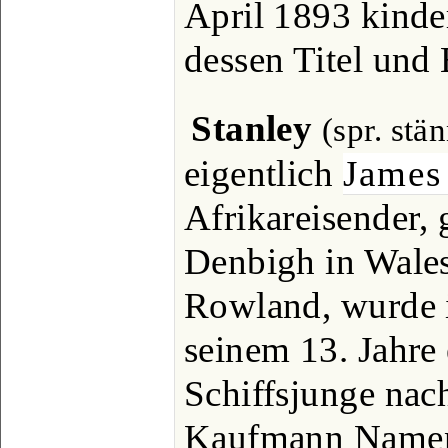
April 1893 kinder
dessen Titel und
Stanley
(spr. stä
eigentlich
James
Afrikareisender, 
Denbigh in Wales
Rowland, wurde 
seinem 13. Jahre 
Schiffsjunge nac
Kaufmann Namens