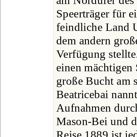
am Nordufer des 
Speerträger für e
feindliche Land 
dem andern große
Verfügung stellte.
einen mächtigen S
große Bucht am s
Beatricebai nannt
Aufnahmen durch
Mason-Bei und d
Reise 1889 ist je