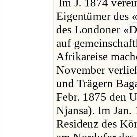
Im J. 1874 verei
Eigentümer des
des Londoner
«D
auf gemeinschaft
Afrikareise mach
November verließ
und Trägern Baga
Febr. 1875 den U
Njansa). Im Jan.
Residenz des Kö