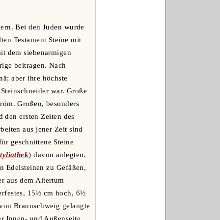
iern. Bei den Juden wurde
ten Testament Steine mit
mit dem siebenarmigen
hrige beitragen. Nach
ä; aber ihre höchste
e Steinschneider war. Große
e röm. Großen, besonders
d den ersten Zeiten des
eiten aus jener Zeit sind
ür geschnittene Steine
tyliothek
) davon anlegten.
on Edelsteinen zu Gefäßen,
er aus dem Altertum
erfestes, 15½ cm hoch, 6½
e von Braunschweig gelangte
er Innen- und Außenseite