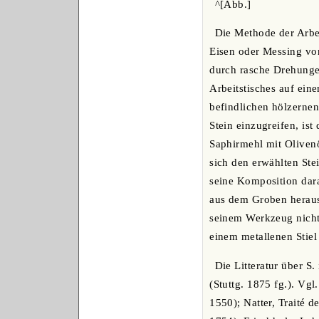
^[Abb.]
Die Methode der Arbei
Eisen oder Messing vo
durch rasche Drehungen
Arbeitstisches auf ein
befindlichen hölzernen
Stein einzugreifen, is
Saphirmehl mit Olivenö
sich den erwählten Ste
seine Komposition dara
aus dem Groben heraus,
seinem Werkzeug nicht 
einem metallenen Stiel
Die Litteratur über S
(Stuttg. 1875 fg.). Vgl
1550); Natter, Traité 