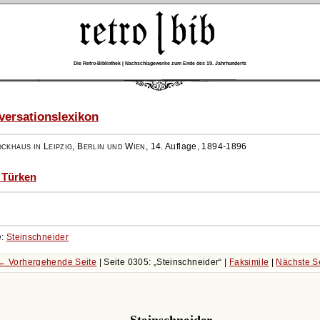
Die Retro-Bibliothek | Nachschlagewerke zum Ende des 19. Jahrhunderts
ersationslexikon
ockhaus in Leipzig, Berlin und Wien
,
14. Auflage, 1894-1896
- Türken
e:
Steinschneider
← Vorhergehende Seite
| Seite 0305:
Steinschneider
|
Faksimile
|
Nächste S
Steinschneider