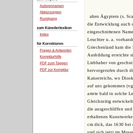
Autorennamen
Abkürzungen
alten Ägyptern (s. Sc
Rundgang
die Entwicklung auch d
zum Künstlerlexikon
eingeschnittenen Namen
Index
Leuchter u. a. vorhan
für Korrektoren
Griechenland kam die S
Fragen & Antworten
Ausbildung erreichte s
Korrekturhilfe
Liebhaber von geschni
PDF zum Taggen
PDF zur Korrektur
hervorgerufen durch die
Kaiserreichs, wo Diosk
auf uns gekommen (vgl
artete bald in solche 
Gleichzeitig entwickel
die ausgeschliffen un
erhaltenen Kunstwerke
cm dick, das 1630 bei
und sich jetzt im Muse