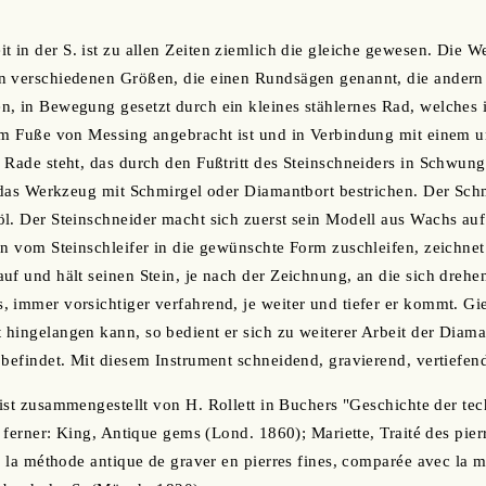
t in der S. ist zu allen Zeiten ziemlich die gleiche gewesen. Die 
n verschiedenen Größen, die einen Rundsägen genannt, die andern 
, in Bewegung gesetzt durch ein kleines stählernes Rad, welches i
em Fuße von Messing angebracht ist und in Verbindung mit einem u
 Rade steht, das durch den Fußtritt des Steinschneiders in Schwung
t das Werkzeug mit Schmirgel oder Diamantbort bestrichen. Der Sch
l. Der Steinschneider macht sich zuerst sein Modell aus Wachs auf e
in vom Steinschleifer in die gewünschte Form zuschleifen, zeichne
uf und hält seinen Stein, je nach der Zeichnung, an die sich dreh
 immer vorsichtiger verfahrend, je weiter und tiefer er kommt. Gieb
hingelangen kann, so bedient er sich zu weiterer Arbeit der Diaman
 befindet. Mit diesem Instrument schneidend, gravierend, vertiefend
. ist zusammengestellt von H. Rollett in Buchers "Geschichte der te
. ferner: King, Antique gems (Lond. 1860); Mariette, Traité des pier
de la méthode antique de graver en pierres fines, comparée avec la