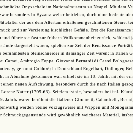
eschmückte Onyxschale im Nationalmuseum zu Neapel. Mit dem Verf
 zwar besonders in Byzanz weiter betrieben, doch ohne bedeutende
ittelalter der aus dem Altertum erhaltenen geschnittenen Steine, te
ck und zur Verzierung kirchlicher Gefäße. Erst die Renaissance ri
n und führte sie fast zur frühern Vollkommenheit zurück; wählend
tände dargestellt waren, spielten zur Zeit der Renaissance Porträtk
e berühmtesten Steinschneider in damaliger Zeit waren: in Italien G
 Camei, Ambrogio Foppa, Giovanni Bernardi di Castel Bolognese, 
Fontenay, genannt Coldoré; in Deutschland Engelhart, Dollinger, 
rh. in Abnahme gekommen war, erhielt sie im 18. Jahrh. mit der er
t einen neuen Aufschwung, besonders durch die nach Italien gezo
 Lorenz Natter (1705-63). Seitdem ist sie, besonders bei ital. Künst
. Jahrh. waren berühmt die Italiener Girometti, Calandrelli, Berini
genwärtig werden Steine vorzugsweise mit Wappen und Monogramm
 für Schmuckgegenstände wird gewöhnlich weicheres Material, insb