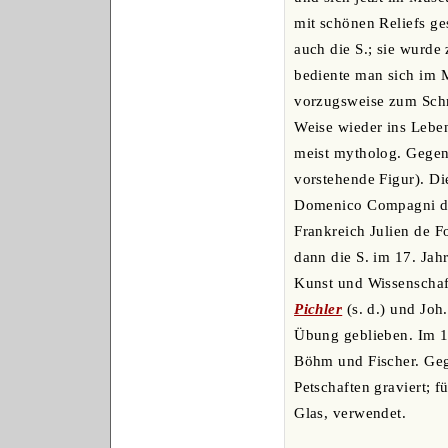
mit schönen Reliefs g
auch die S.; sie wurde
bediente man sich im M
vorzugsweise zum Schmu
Weise wieder ins Lebe
meist mytholog. Gegens
vorstehende Figur). Di
Domenico Compagni dei
Frankreich Julien de 
dann die S. im 17. Jah
Kunst und Wissenschaf
Pichler
(s. d.) und Joh.
Übung geblieben. Im 19
Böhm und Fischer. Ge
Petschaften graviert;
Glas, verwendet.