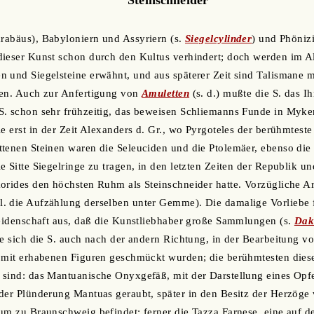
arabäus), Babyloniern und Assyriern (s.
Siegelcylinder
) und Phöniz
ieser Kunst schon durch den Kultus verhindert; doch werden im Al
 und Siegelsteine erwähnt, und aus späterer Zeit sind Talismane 
den. Auch zur Anfertigung von
Amuletten
(s. d.) mußte die S. das I
. schon sehr frühzeitig, das beweisen Schliemanns Funde in Myken
ie erst in der Zeit Alexanders d. Gr., wo Pyrgoteles der berühmtest
ttenen Steinen waren die Seleuciden und die Ptolemäer, ebenso di
 Sitte Siegelringe zu tragen, in den letzten Zeiten der Republik un
orides den höchsten Ruhm als Steinschneider hatte. Vorzügliche Arb
. die Aufzählung derselben unter Gemme). Die damalige Vorliebe f
Leidenschaft aus, daß die Kunstliebhaber große Sammlungen (s.
Dak
te sich die S. auch nach der andern Richtung, in der Bearbeitung v
d mit erhabenen Figuren geschmückt wurden; die berühmtesten dies
 sind: das Mantuanische Onyxgefäß, mit der Darstellung eines Opf
 der Plünderung Mantuas geraubt, später in den Besitz der Herzög
um zu Braunschweig befindet; ferner die Tazza Farnese, eine auf d