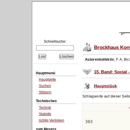
Schnellsuche:
Brockhaus Konv
Autorenkollektiv
,
F. A. Br
15. Band: Social 
Hauptmenü
Hauptseite
Hauptstück
Suchen
Stöbern
Schlagworte auf dieser Seit
Technisches
Technik
Statistik
richtig Verlinken
303
zum Meyers